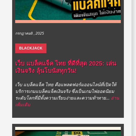
กรกฎาคม8 , 2025
BLACKJACK
เว็บ แบล็คแจ็ค ไทย ที่ดีที่สุด 2025: เล่น
เงินจริง ลุ้นโบนัสทุกวัน!
เว็บ แบล็คแจ็ค ไทย คือแพลตฟอร์มออนไลน์ที่เปิดให้
บริการเกมแบล็คแจ็คเงินจริง ซึ่งเป็นเกมไพ่ยอดนิยม
ระดับโลกที่มีทั้งความเรียบง่ายและความท้าทาย...
อ่าน
เพิ่มเติม