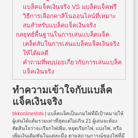
แบล็คแจ็คเงินจริง VS แบล็คแจ็คฟรี
วิธีการเลือกคาสิโนออนไลน์ที่เหมาะ
สมสำหรับแบล็คแจ็คเงินจริง
กลยุทธ์พื้นฐานในการเล่นแบล็คแจ็ค
เคล็ดลับในการเล่นแบล็คแจ็คเงินจริง
ให้ได้ผลดี
คำถามที่พบบ่อยเกี่ยวกับการเล่นแบล็ค
แจ็คเงินจริง
ทำความเข้าใจกับแบล็ค
แจ็คเงินจริง
bkkonlineslots
| แบล็คแจ็คเป็นเกมไพ่ที่มีเป้าหมายให้
ผู้เล่นได้แต้มรวมเท่าที่สุดแต่ไม่เกิน 21 ผู้เล่นจะต้อง
ตัดสินใจว่าจะเรียกไพ่เพิ่ม, หยุดเรียกไพ่, แบ่งไพ่, หรือ
เพิ่มเงินเดิมพันในแต่ละมือ ตามสถานการณ์ของไพ่ที่มี