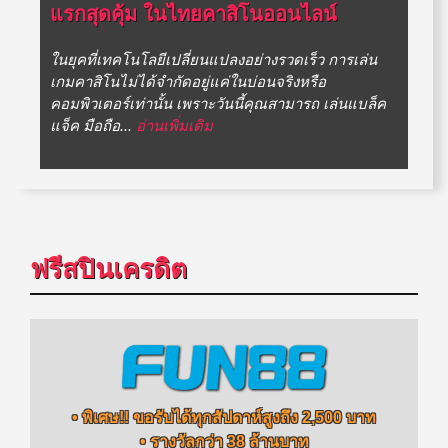
แรกสุดคุ้ม ในไทยคาสิโนออนไลน์
ในยุคที่เทคโนโลยีเปลี่ยนแปลงอย่างรวดเร็ว การเล่น
เกมคาสิโนไม่ได้จำกัดอยู่แค่ในบ่อนจริงหรือ
คอมพิวเตอร์เท่านั้น เพราะวันนี้คุณสามารถ เล่นแบล็ค
แจ็ค มือถือ...
อ่านเพิ่มเติม
ฟรีสปินเครดิต
• พิเศษ!! ขอรับได้ทุกสัปดาห์สูงถึง 2,500 บาท
• รางวัลกว่า 38 ล้านบาท