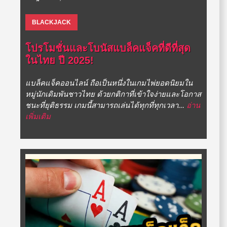
BLACKJACK
โปรโมชั่นและโบนัสแบล็คแจ็คที่ดีที่สุด
ในไทย ปี 2025!
แบล็คแจ็คออนไลน์ ถือเป็นหนึ่งในเกมไพ่ยอดนิยมใน
หมู่นักเดิมพันชาวไทย ด้วยกติกาที่เข้าใจง่ายและโอกาส
ชนะที่ยุติธรรม เกมนี้สามารถเล่นได้ทุกที่ทุกเวลา...
อ่าน
เพิ่มเติม