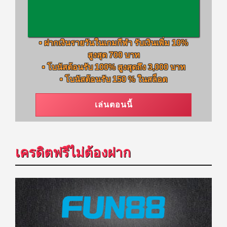
• ฝากเงินรายวันในเกมกีฬา รับเงินเพิ่ม 10%
สูงสุด 700 บาท
• โบนัสต้อนรับ 100% สูงสุดถึง 3,000 บาท
• โบนัสต้อนรับ 150 % ในสล็อต
เล่นตอนนี้
เครดิตฟรีไม่ต้องฝาก