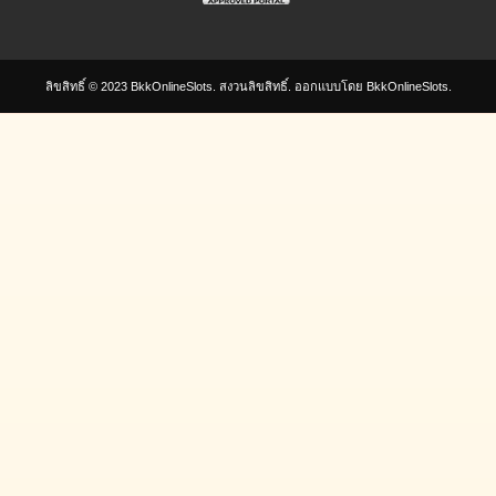
ลิขสิทธิ์ © 2023 BkkOnlineSlots. สงวนลิขสิทธิ์. ออกแบบโดย BkkOnlineSlots.