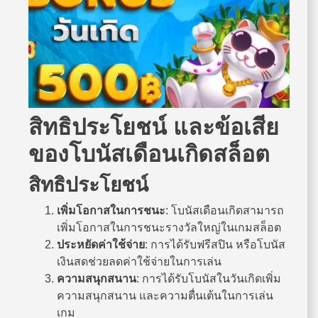
สิทธิประโยชน์ และข้อเสีย
ของโบนัสเดือนเกิดสล็อต
สิทธิประโยชน์
เพิ่มโอกาสในการชนะ
: โบนัสเดือนเกิดสามารถ
เพิ่มโอกาสในการชนะรางวัลใหญ่ในเกมสล็อต
ประหยัดค่าใช้จ่าย
: การได้รับฟรีสปิน หรือโบนัส
เงินสดช่วยลดค่าใช้จ่ายในการเล่น
ความสนุกสนาน
: การได้รับโบนัสในวันเกิดเพิ่ม
ความสนุกสนาน และความตื่นเต้นในการเล่น
เกม