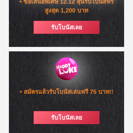
• ข้อเสนอพิเศษ 12.12 ลุ้นรับโบนัสฟรี
สูงสุด 1,200 บาท
รับโบนัสเลย
• สมัครแล้วรับโบนัสเล่นฟรี 75 บาท!!
รับโบนัสเลย