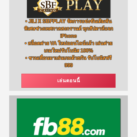
• JILI X SBFPLAY จัดการแข่งขันเดิมพัน
พิเศษช่วงเทศกาลสงกรานต์ ทุกสัปดาห์แจก
iPhone
• สล็อตค่าย VA ใหม่ออนไลน์แล้ว เล่นค่าย
เกมใหม่รับโบนัส 100%
• ชวนเพื่อนมาเล่นเกมด้วยกัน รับโบนัสฟรี
999
เล่นตอนนี้