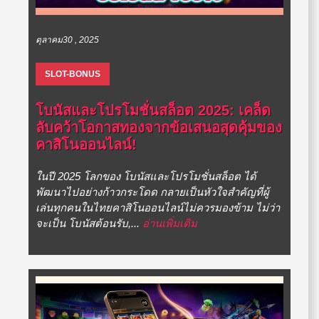
ตุลาคม30 , 2025
SLOT-BONUS
โบนัสและโปรโมชั่นสล็อต 2025: เคล็ด
ลับคว้าโอกาสทองจากข้อเสนอสุดคุ้มของ
คาสิโนออนไลน์!
ในปี 2025 โลกของ โบนัสและโปรโมชั่นสล็อต ได้
พัฒนาไปอย่างก้าวกระโดด กลายเป็นหัวใจสำคัญที่ผู้
เล่นทุกคนในไทยคาสิโนออนไลน์ไม่ควรมองข้าม ไม่ว่า
จะเป็น โบนัสต้อนรับ,...
อ่านเพิ่มเติม