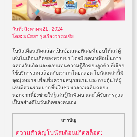
วันที่:
สิงหาคม21 , 2024
โดย:
มนัสยา รุ่งเรืองวรรณชัย
โบนัสเดือนเกิดสล็อตเป็นข้อเสนอพิเศษที่มอบให้แก่ ผู้
เล่นในเดือนเกิดของพวกเขา โดยมีเจตนาเพื่อเป็นการ
ฉลองวันเกิด และตอบแทนความรู้สึกของลูกค้า ที่เลือก
ใช้บริการเกมสล็อตกับเรามาโดยตลอด โบนัสเหล่านี้มี
จุดมุ่งหมาย เพื่อเพิ่มความสนุกสนาน และกระตุ้นให้ผู้
เล่นมีส่วนร่วมมากขึ้นในช่วงเวลาaเฉลิมฉลอง
นอกจากนี้ยังช่วยให้ผู้เล่นรู้สึกพิเศษ และได้รับการดูแล
เป็นอย่างดีในวันเกิดของตนเอง
สารบัญ
ความสำคัญโบนัสเดือนเกิดสล็อต: