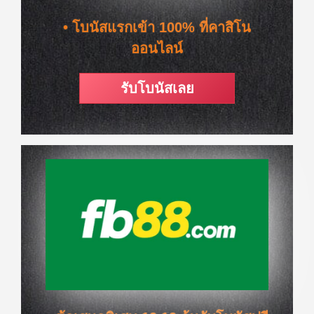
• โบนัสแรกเข้า 100% ที่คาสิโน
ออนไลน์
รับโบนัสเลย