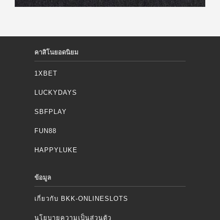
คาสิโนยอดนิยม
1XBET
LUCKYDAYS
SBFPLAY
FUN88
HAPPYLUKE
ข้อมูล
เกี่ยวกับ BKK-ONLINESLOTS
นโยบายความเป็นส่วนตัว