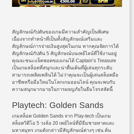
สัญลักษณ์กัปตันของเกมมีความสำคัญเป็นพิเศษ
เนื่องจากทำหน้าที่เป็นทั้งสัญลักษณ์เสริมและ
สัญลักษณ์การจ่ายเงินสูงสุดในเกม หากคุณจัดการได้
สัญลักษณ์กัปตัน 5 สัญลักษณ์บนเพย์ไลน์ที่ใช้งานอยู่
คุณจะชนะแจ็คพอตของเกมได้ Captain’s Treasure
เป็นเกมสล็อตที่สนุกและน่าตื่นเต้นที่ผู้เล่นทุกระดับ
สามารถเพลิดเพลินได้ ไม่ว่าคุณจะเป็นผู้เล่นสล็อตมือ
อาชีพหรือมือใหม่ในโลกเกมออนไลน์ คุณจะพบกับ
ความสนุกมากมายในการผจญภัยในธีมโจรสลัดนี้
Playtech: Golden Sands
เกมสล็อต Golden Sands จาก Play-tech เป็นเกม
สล็อตวิดีโอ 5 วงล้อ 20 เพย์ไลน์ที่มีธีมชายหาดและ
มหาสมุทร เกมดังกล่าวมีสัญลักษณ์ต่างๆ เช่น ต้น