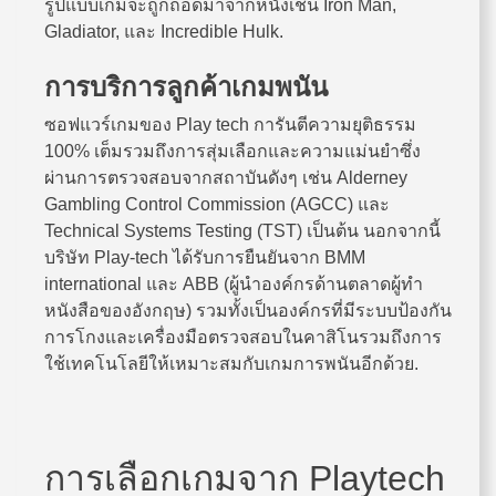
รูปแบบเกมจะถูกถอดมาจากหนังเช่น Iron Man,
Gladiator, และ Incredible Hulk.
การบริการลูกค้าเกมพนัน
ซอฟแวร์เกมของ Play tech การันตีความยุติธรรม
100% เต็มรวมถึงการสุ่มเลือกและความแม่นยำซึ่ง
ผ่านการตรวจสอบจากสถาบันดังๆ เช่น Alderney
Gambling Control Commission (AGCC) และ
Technical Systems Testing (TST) เป็นต้น นอกจากนี้
บริษัท Play-tech ได้รับการยืนยันจาก BMM
international และ ABB (ผู้นำองค์กรด้านตลาดผู้ทำ
หนังสือของอังกฤษ) รวมทั้งเป็นองค์กรที่มีระบบป้องกัน
การโกงและเครื่องมือตรวจสอบในคาสิโนรวมถึงการ
ใช้เทคโนโลยีให้เหมาะสมกับเกมการพนันอีกด้วย.
การเลือกเกมจาก Playtech