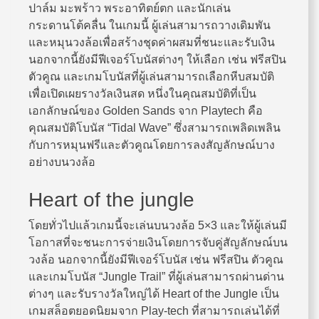
ปาล์ม มะพร้าว พระอาทิตย์ตก และนักเล่น
กระดานโต้คลื่น ในเกมนี้ ผู้เล่นสามารถวางเดิมพัน
และหมุนวงล้อเพื่อสร้างชุดค่าผสมที่ชนะและรับเงิน
นอกจากนี้ยังมีฟีเจอร์โบนัสต่างๆ ให้เลือก เช่น ฟรีสปิน
ตัวคูณ และเกมโบนัสที่ผู้เล่นสามารถเลือกหีบสมบัติ
เพื่อเปิดเผยรางวัลเงินสด หนึ่งในคุณสมบัติที่เป็น
เอกลักษณ์ของ Golden Sands จาก Playtech คือ
คุณสมบัติโบนัส “Tidal Wave” ซึ่งสามารถเพลิดเพลิน
กับการหมุนฟรีและตัวคูณโดยการลงสัญลักษณ์บาง
อย่างบนวงล้อ
Heart of the jungle
โดยทั่วไปแล้วเกมนี้จะเล่นบนวงล้อ 5×3 และให้ผู้เล่นมี
โอกาสที่จะชนะการจ่ายเงินโดยการจับคู่สัญลักษณ์บน
วงล้อ นอกจากนี้ยังมีฟีเจอร์โบนัส เช่น ฟรีสปิน ตัวคูณ
และเกมโบนัส “Jungle Trail” ที่ผู้เล่นสามารถผ่านด่าน
ต่างๆ และรับรางวัลใหญ่ได้ Heart of the Jungle เป็น
เกมสล็อตยอดนิยมจาก Play-tech ที่สามารถเล่นได้ที่