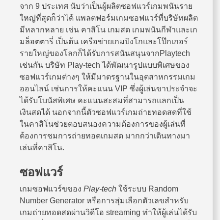
จาก 9 ประเทศ นับว่าเป็นผู้ผลิตซอฟแวร์เกมพนันราย
ใหญ่ที่สุดก็ว่าได้ แพลตฟอร์มเกมซอฟแวร์ที่บริษัทผลิต
มีหลากหลาย เช่น คาสิโน เกมสด เกมพนันกีฬาและเก
มล็อตตารี่ เป็นต้น เครือข่ายเกมบิงโกและโป๊กเกอร์
รายใหญ่ของโลกก็ได้รับการสนันสนุนจากPlaytech
เช่นกัน บริษัท Play-tech ได้พัฒนารูปแบบพิเศษของ
ซอฟแวร์เกมต่างๆ ให้มีมาตรฐานในอุตสาหกรรมเกม
ออนไลน์ เช่นการให้คะแนน VIP ซึ่งผู้เล่นขาประจำจะ
ได้รับโบนัสพิเศษ คะแนนสะสมที่สามารถแลกเป็น
เงินสดได้ นอกจากนี้ตัวซอฟแวร์เกมถ่ายทอดสดที่ใช้
ในคาสิโนช่วยตอบสนองความต้องการของผู้เล่นที่
ต้องการชมการถ่ายทอดเกมสด มากกว่าเดินทางมา
เล่นที่คาสิโน.
ซอฟแวร์
เกมซอฟแวร์ขของ
Play-tech
ใช้ระบบ Random
Number Generator หรือการสุ่มเลือกตัวเลขสำหรับ
เกมถ่ายทอดสดผ่านวิดีโอ streaming ทำให้ผู้เล่นได้รับ