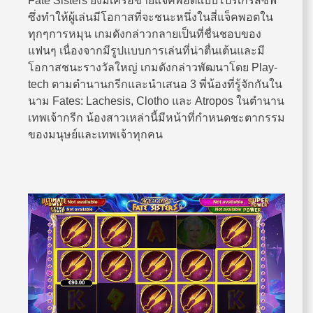
Fate Sisters ยังมีเครือข่ายแจ็คพอตแบบโปรเกรสซีฟ
ซึ่งทำให้ผู้เล่นมีโอกาสที่จะชนะหนึ่งในสี่แจ็คพอตใน
ทุกๆการหมุน เกมดังกล่าวกลายเป็นที่ชื่นชอบของ
แฟนๆ เนื่องจากมีรูปแบบการเล่นที่น่าตื่นเต้นและมี
โอกาสชนะรางวัลใหญ่ เกมดังกล่าวพัฒนาโดย Play-
tech ตามตำนานกรีกและนำเสนอ 3 พี่น้องที่รู้จักกันใน
นาม Fates: Lachesis, Clotho และ Atropos ในตำนาน
เทพเจ้ากรีก น้องสาวเหล่านี้มีหน้าที่กำหนดชะตากรรม
ของมนุษย์และเทพเจ้าทุกคน