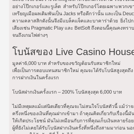
อย่างโป๊กเกอร์และรูเล็ต สำหรับโป๊กเกอร์โดยเฉพาะพวกเขามี
เหรียญเมือผลเดิมพันเป็น Jacks หรือดีกว่านั้น และเป็น Deuces
ความคลาสสิกดังนั้นจึงมีแบล็คแจ็คและบาคาร่าด้วย ยิ่งไปกว่า
เสียงเช่น Pragmatic Play และ BetSoft ถึงตอนนี้คุณคงทราบแล้
จนถึงเกมไพ่ต่างๆ
โบนัสของ Live Casino House 
มูลค่า6,000 บาท สำหรับของขวัญต้อนรับสมาชิกใหม่
เพื่อเป็นการตอบแทนสมาชิกใหม่ คุณจะได้รับโบนัสสูงสุดถึง 
การฝากเงินในครั้งแรก
โบนัสฝากเงินครั้งแรก – 200% โบนัสสุงสุด 6,000 บาท
ไม่มีเหตุผลแม้แต่นิดเดียวที่คุณจะไม่สนใจโบนัสตัวนี้ แม้ว่
ครึ่งหนึ่งของเงินที่คุณฝากเข้ามา ถ้าคุณคิดเกี่ยวกับเรื่องนี้มัน
ให้เกิดประโยชน์ มันไม่เหมือนกับการที่คุณเก็บเงินหลายร้อ
ผู้ที่ยังไม่เคยได้รับโบนัสฝากเงินครั้งที่หนึ่งถึงสามมาก่อน