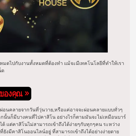
องหมดไปกับงานทั้งหมดที่ต้องทำ แม้จะมีเทคโนโลยีที่ทำให้เรา
็ด
 เพื่อผ่อนคลายจากวันที่วุ่นวาย,หรือแค่อาจจะผ่อนคลายแบบทั่วๆ
ากนั้นก็มีบางคนที่ไปคาสิโน อย่างไรก็ตามมันจะไม่เหมือนบาร์
ได้ แต่คาสิโนไม่สามารถเข้าถึงได้ง่ายๆกับทุกๆคน ระหว่าง
ังมีคาสิโนออนไลน์อยู่ ที่สามารถเข้าถึงได้อย่างง่ายดาย