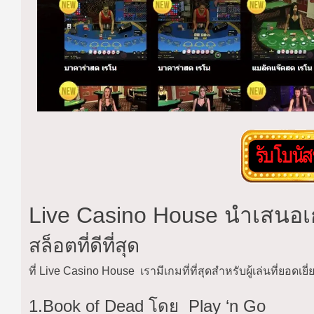
Live Casino House นำเสนอเกม
สล็อตที่ดีที่สุด
ที่ Live Casino House เรามีเกมที่ที่สุดสำหรับผู้เล่นที่ยอดเยี
1.Book of Dead โดย Play ‘n Go