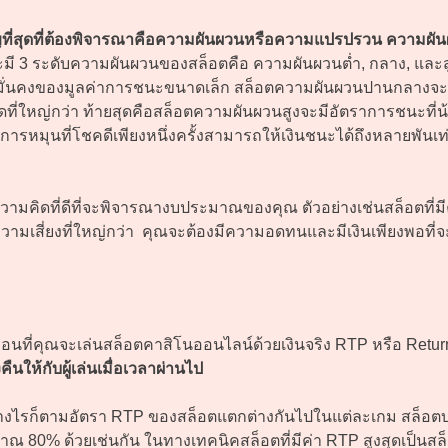
าคัญที่สุดที่ต้องพิจารณาคือความผันผวนหรือความแปรปรวน ความผั
ะมี 3 ระดับความผันผวนของสล็อตคือ ความผันผวนต่ำ, กลาง, และส
่มั่นคงของมูลค่าการชนะขนาดเล็ก สล็อตความผันผวนปานกลางจะ
ดที่ใหญ่กว่า ท้ายสุดคือสล็อตความผันผวนสูงจะมีอัตราการชนะที่
การหมุนที่โชคดีเพียงหนึ่งครั้งสามารถให้เงินชนะได้ถึงหลายพันเท
วามคิดที่ดีที่จะพิจารณางบประมาณของคุณ ตัวอย่างเช่นสล็อตที่ม
วามเสี่ยงที่ใหญ่กว่า คุณจะต้องมีความอดทนและมีเงินเพียงพอที่
้ก่อนที่คุณจะเล่นสล็อตคาสิโนออนไลน์ด้วยเงินจริง RTP หรือ Retur
คืนให้กับผู้เล่นเมื่อเวลาผ่านไป
างไรก็ตามอัตรา RTP ของสล็อตแตกต่างกันไปในแต่ละเกม สล็อต
ระมาณ 80% ด้วยเช่นกัน ในทางเทคนิคสล็อตที่มีค่า RTP สูงสุดเป็นสล็