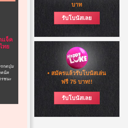
บาท
รับโบนัสเลย
ตแจ็ค
นไทย
รกดปุ่ม
• สมัครแล้วรับโบนัสเล่น
ทคนิค
การชนะ
ฟรี 75 บาท!!
รับโบนัสเลย