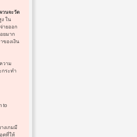
นผวนจะวัด
ูง ใน
จ่ายออก
น้อยมาก
่าของเงิน
ีความ
จะกระทํา
n to
บางเกมมี
อตที่ให้