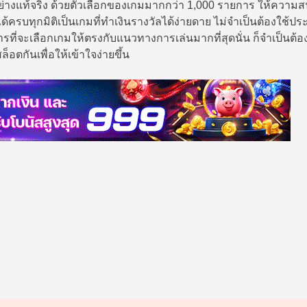
ย่างแท้จริง ด้วยตัวเลือกของเกมมากกว่า 1,000 รายการ ให้ความสน
บทุกมิติเป็นเกมที่ทำเงินรางวัลได้ง่ายดาย ไม่จำเป็นต้องใช้ปร
ที่จะเลือกเกมให้ตรงกับแนวทางการเล่นมากที่สุดนั่น ก็จำเป็นต้อ
อตกันเพื่อให้เข้าใจง่ายขึ้น