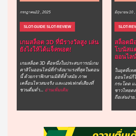
กรกฎาคม22 , 2025
มิถุนายน 10 
SLOT-GUIDE SLOT-REVIEW
SLOT-RE
เกมสล็อต 3D ที่มีรางวัลสูง เล่น
สล็อตมือ
ยังไงให้ได้แจ็คพอต!
โบนัสแต
ออนไลน
เกมสล็อต 3D คือหนึ่งในประสบการณ์เกม
คาสิโนออนไลน์ที่กำลังมาแรงที่สุดในตอน
ในยุคที่เท
นี้ ด้วยกราฟิกสามมิติที่ล้ำสมัย ภาพ
ออนไลน์ก็
เคลื่อนไหวสมจริง และเอฟเฟกต์เสียงที่
กระโดด และ
ชวนดื่มด่ำ...
อ่านเพิ่มเติม
ชาวไทยตลอ
ถือเล่นง่าย.