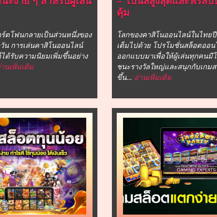
นะง่าย ๆ สำหรับผู้เล่น
– โบนัสสูงสุดและฟรีสปิ
คุ้ม
าร์ตโฟนกลายเป็นส่วนหนึ่งของ
โลกของคาสิโนออนไลน์ในไทยปี
ำวัน การเล่นคาสิโนออนไลน์
เต็มไปด้วย โปรโมชั่นสล็อตออนไล
็ได้รับความนิยมเพิ่มขึ้นอย่าง
ออกแบบมาเพื่อให้ผู้เล่นทุกคนมี
่านเพิ่มเติม
ชนะรางวัลใหญ่และสนุกกับเกมส
ขึ้น...
อ่านเพิ่มเติม