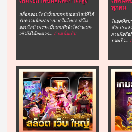
เพิ่มโอกาสชนะและกำไรสูง
เทคนิคช
ทุกคน
สล็อตออนไลน์เป็นเกมพนันออนไลน์ที่ได้
รับความนิยมอย่างมากในไทยคาสิโน
ในยุคที่สม
ออนไลน์ เพราะเป็นเกมที่เข้าใจง่ายและ
ชีวิตประจ
เข้าถึงได้สะดวก...
อ่านเพิ่มเติม
ผ่านมือถือก
รวดเร็ว...
อ