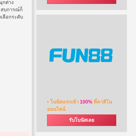
ุกต่าง
ะสบการณ์ก็
งเลือกระดับ
• โบนัสแรกเข้า
100%
ที่คาสิโน
ออนไลน์
รับโบนัสเลย