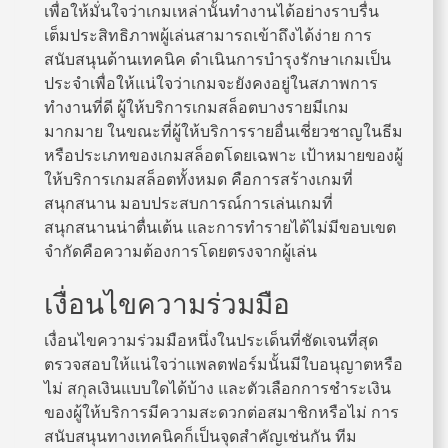
เพื่อให้มั่นใจว่าเกมเหล่านั้นทำงานได้อย่างราบรื่น
เต็มประสิทธิภาพผู้เล่นสามารถเข้าถึงได้ง่าย การ
สนับสนุนด้านเทคนิค ดำเนินการบำรุงรักษาเกมเป็น
ประจำเพื่อให้แน่ใจว่าเกมจะยังคงอยู่ในสภาพการ
ทำงานที่ดี ผู้ให้บริการเกมสล็อตบางรายมีเกม
มากมาย ในขณะที่ผู้ให้บริการรายอื่นเชี่ยวชาญในธีม
หรือประเภทของเกมสล็อตโดยเฉพาะ เป้าหมายของผู้
ให้บริการเกมสล็อตทั้งหมด คือการสร้างเกมที่
สนุกสนาน มอบประสบการณ์การเล่นเกมที่
สนุกสนานน่าตื่นเต้น และการทำรายได้ไม่มีขอบเขต
จำกัดคือความต้องการโดยตรงจากผู้เล่น
เงื่อนไขความร่วมมือ
เงื่อนไขความร่วมมือหนึ่งในประเด็นที่ชัดเจนที่สุด
ตรวจสอบให้แน่ใจว่าแพลตฟอร์มนั้นมีใบอนุญาตหรือ
ไม่ สกุลเงินแบบใดได้บ้าง และตัวเลือกการชำระเงิน
ของผู้ให้บริการมีความสะดวกต่อสมาชิกหรือไม่ การ
สนับสนุนทางเทคนิคก็เป็นจุดสำคัญเช่นกัน ทีม