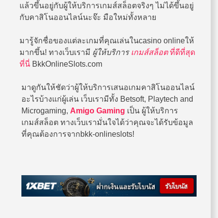
แล้วขึ้นอยู่กับผู้ให้บริการเกมส์สล็อตจริงๆ ไม่ได้ขึ้นอยู่
กับคาสิโนออนไลน์นะจ๊ะ มือใหม่ทั้งหลาย
มารู้จักชื่อของแต่ละเกมที่คุณเล่นในcasino onlineให้
มากขึ้น! ทางเว็บเรามี
ผู้ให้บริการ
เกมส์สล็อต
ที่ดีที่สุด
ที่นี่
BkkOnlineSlots.com
มาดูกันให้ชัดว่าผู้ให้บริการเสนอเกมคาสิโนออนไลน์
อะไรบ้างแก่ผู้เล่น เว็บเรามีทั้ง Betsoft, Playtech and
Microgaming,
Amigo Gaming
เป็น ผู้ให้บริการ
เกมส์สล็อต ทางเว็บเรามั่นใจได้ว่าคุณจะได้รับข้อมูล
ที่คุณต้องการจากbkk-onlineslots!