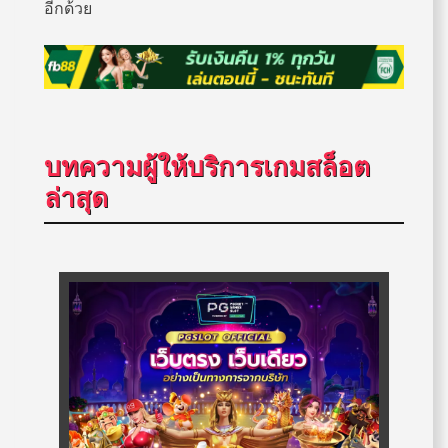
อีกด้วย
บทความผู้ให้บริการเกมสล็อต
ล่าสุด