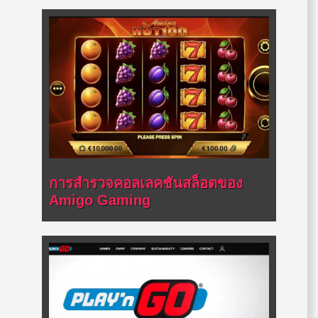
การสำรวจคอลเลคชันสล็อตของ
Amigo Gaming