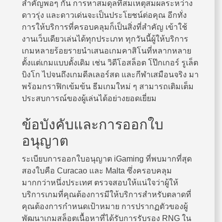
สำคัญพอๆ กัน การหาสมดุลที่สมเหตุสมผลระหว่าง
ดาวรุ่ง และดาวเด่นจะเป็นประโยชน์ต่อคุณ อีกทั่ง
การให้บริการที่ครอบคลุมก็เป็นสิ่งที่สำคัญ เข้าใช้
งานเว็บเดียวเล่นได้ทุกประเภท ทุกวันนี้ผู้ให้บริการ
เกมหลายร้อยรายนำเสนอเกมคาสิโนที่หลากหลาย
ตั้งแต่เกมแบบดั้งเดิม เช่น วิดีโอสล็อต โป๊กเกอร์ รูเล็ต
บิงโก ไปจนถึงเกมดีลเลอร์สด และกีฬาเสมือนจริง มา
พร้อมกราฟิกเข้มข้น ธีมเกมใหม่ ๆ สามารถเติมเต็ม
ประสบการณ์ของผู้เล่นได้อย่างยอดเยี่ยม
ข้อบังคับและการออกใบ
อนุญาต
ระเบียบการออกใบอนุญาต iGaming ที่พบมากที่สุด
สองใบคือ Curacao และ Malta ซึ่งครอบคลุม
มากกว่าหนึ่งประเทศ ตรวจสอบให้แน่ใจว่าผู้ให้
บริการเกมที่คุณต้องการมีให้บริการสำหรับตลาดที่
คุณต้องการกำหนดเป้าหมาย การปรากฏตัวของผู้
พัฒนาเกมสล็อตเนื้อหาที่ได้รับการรับรอง RNG ใน