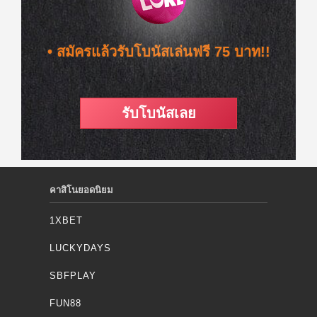
• สมัครแล้วรับโบนัสเล่นฟรี 75 บาท!!
รับโบนัสเลย
คาสิโนยอดนิยม
1XBET
LUCKYDAYS
SBFPLAY
FUN88