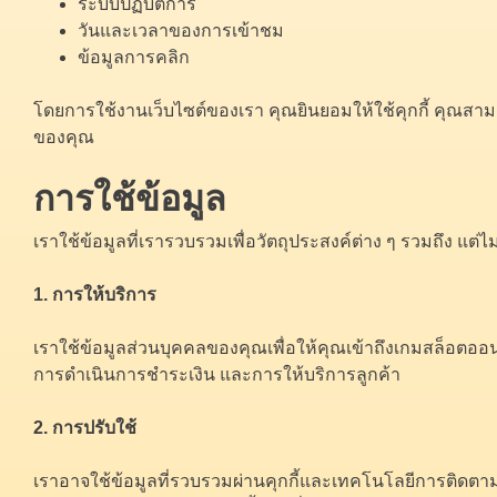
ระบบปฏิบัติการ
วันและเวลาของการเข้าชม
ข้อมูลการคลิก
โดยการใช้งานเว็บไซต์ของเรา คุณยินยอมให้ใช้คุกกี้ คุณสาม
ของคุณ
การใช้ข้อมูล
เราใช้ข้อมูลที่เรารวบรวมเพื่อวัตถุประสงค์ต่าง ๆ รวมถึง แต่ไม
1. การให้บริการ
เราใช้ข้อมูลส่วนบุคคลของคุณเพื่อให้คุณเข้าถึงเกมสล็อตออน
การดำเนินการชำระเงิน และการให้บริการลูกค้า
2. การปรับใช้
เราอาจใช้ข้อมูลที่รวบรวมผ่านคุกกี้และเทคโนโลยีการติดตาม