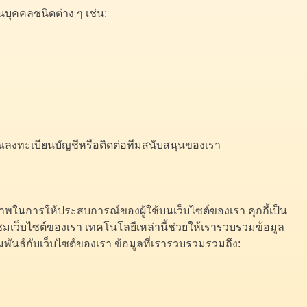
บุคคลชนิดต่าง ๆ เช่น:
อคุณลงทะเบียนบัญชีหรือติดต่อทีมสนับสนุนของเรา
ิภาพในการให้ประสบการณ์ของผู้ใช้บนเว็บไซต์ของเรา คุกกี้เป็น
าชมเว็บไซต์ของเรา เทคโนโลยีเหล่านี้ช่วยให้เรารวบรวมข้อมูล
พันธ์กับเว็บไซต์ของเรา ข้อมูลที่เรารวบรวมรวมถึง: