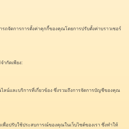
ารถจัดการการตั้งค่าคุกกี้ของคุณโดยการปรับตั้งค่าบราวเซอร์
่จำกัดเพียง:
ไลน์และบริการที่เกี่ยวข้อง ซึ่งรวมถึงการจัดการบัญชีของคุณ
เพื่อปรับใช้ประสบการณ์ของคุณในเว็บไซต์ของเรา ซึ่งทำให้