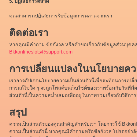
5. ปฏิเสธการตลาด
คุณสามารถปฏิเสธการรับข้อมูลการตลาดจากเรา
ติดต่อเรา
หากคุณมีคำถาม ข้อกังวล หรือคำขอเกี่ยวกับข้อมูลส่วนบุคคล
Bkkonlineslots@support.com
การเปลี่ยนแปลงในนโยบายความ
เราอาจอัปเดตนโยบายความเป็นส่วนตัวนี้เพื่อสะท้อนการเปล
การแก้ไขใด ๆ จะถูกโพสต์บนเว็บไซต์ของเราพร้อมกับวันที่ม
ส่วนตัวนี้เป็นความสม่ำเสมอเพื่ออยู่ในภาพรวมเกี่ยวกับวิธีกา
สรุป
ความเป็นส่วนตัวของคุณสำคัญสำหรับเรา โดยการใช้ Bkkonli
ความเป็นส่วนตัวนี้ หากคุณมีคำถามหรือข้อกังวล โปรดอย่าลังเ