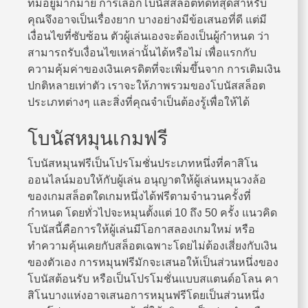
ที่มีอยู่มากมาย การเลือกโบนัสสล็อตที่ดีที่สุดสำหรับ
คุณจึงอาจเป็นเรื่องยาก บางอย่างมีข้อเสนอที่ดี แต่มี
เงื่อนไขที่ซับซ้อน ตัวผู้เล่นเองจะต้องเป็นผู้กำหนด ว่า
สามารถรับเงื่อนไขเหล่านั้นได้หรือไม่ เพื่อแรกกับ
ความคุ้มค่าของเงินเครดิตที่จะเพิ่มขึ้นจาก การเติมเงิน
ปกติหลายเท่าตัว เราจะให้ภาพรวมของโบนัสสล็อต
ประเภทต่างๆ และสิ่งที่คุณจำเป็นต้องรู้เพื่อให้ได้
โบนัสหมุนเกมฟรี
โบนัสหมุนฟรีเป็นโปรโมชั่นประเภทหนึ่งที่คาสิโน
ออนไลน์มอบให้กับผู้เล่น อนุญาตให้ผู้เล่นหมุนวงล้อ
ของเกมสล็อตใดเกมหนึ่งได้ฟรีตามจำนวนครั้งที่
กำหนด โดยทั่วไปจะหมุนตั้งแต่ 10 ถึง 50 ครั้ง แนวคิด
โบนัสนี้คือการให้ผู้เล่นมีโอกาสลองเกมใหม่ หรือ
ทำความคุ้นเคยกับสล็อตเฉพาะโดยไม่ต้องเสี่ยงกับเงิน
ของตัวเอง การหมุนฟรีมักจะเสนอให้เป็นส่วนหนึ่งของ
โบนัสต้อนรับ หรือเป็นโปรโมชั่นแบบสแตนด์อโลน คา
สิโนบางแห่งอาจเสนอการหมุนฟรีโดยเป็นส่วนหนึ่ง