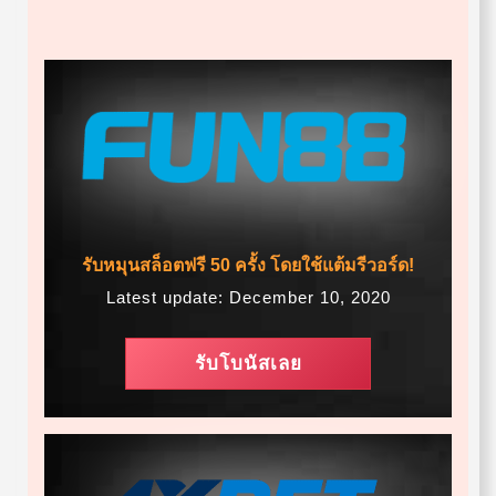
รับหมุนสล็อตฟรี 50 ครั้ง โดยใช้แต้มรีวอร์ด!
Latest update: December 10, 2020
รับโบนัสเลย