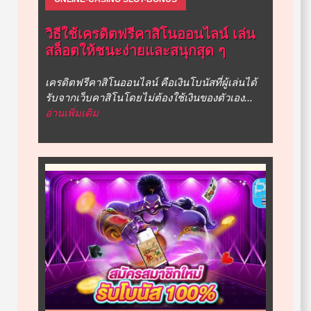
วิธีใช้เครดิตฟรีคาสิโนออนไลน์ เล่น
สล็อตให้ชนะง่ายและสนุกสุด ๆ
เครดิตฟรีคาสิโนออนไลน์ คือเงินโบนัสที่ผู้เล่นได้
รับจากเว็บคาสิโนโดยไม่ต้องใช้เงินของตัวเอง...
อ่านเพิ่มเติม