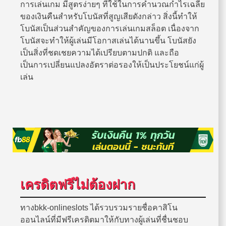
การเล่นเกม มีสูตรง่ายๆ ที่ใช้ในการคำนวณกำไรเฉลี่ย
ของเงินคืนสำหรับโบนัสที่สูญเสียดังกล่าว สิ่งนี้ทำให้
โบนัสเป็นส่วนสำคัญของการเล่นเกมสล็อต เนื่องจาก
โบนัสจะทำให้ผู้เล่นมีโอกาสเล่นได้นานขึ้น โบนัสยัง
เป็นสิ่งที่ชดเชยความได้เปรียบตามปกติ และถือ
เป็นการเปลี่ยนแปลงอัตราต่อรองให้เป็นประโยชน์แก่ผู้
เล่น
เครดิตฟรีไม่ต้องฝาก
ทางbkk-onlineslots ได้รวบรวมรายชื่อคาสิโน
ออนไลน์ที่มีฟรีเครดิตมาให้กับทางผู้เล่นที่ชื่นชอบ