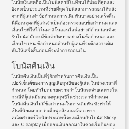
โบนัสเงินสดถือเป็นโบนัสคาสิโนที่พบได้บ่อยที่สุดและ
ยังคงเป็นประเภทที่ง่ายที่สุด โบนัสสามารถถอนได้หลัง
จากที่ผู้เล่นทำข้อกำหนดการเดิมพันบางอย่างเสร็จสิ้น
นี่คือเหตุผลที่ผู้เล่นจำเป็นต้องตรวจสอบข้อกำหนด และ
เงื่อนไขที่ให้ไว้ในคาสิโนออนไลน์อย่างถี่ถ้วนก่อนที่จะ
รับโบนัส มักจะมีข้อจำกัดบางอย่างในข้อกำหนด และ
เงื่อนไข เช่น ข้อกำหนดสำหรับผู้เล่นที่จะต้องวางเดิม
พันให้เสร็จสิ้นก่อนที่จะทำการถอนเงิน
โบนัสคืนเงิน
โบนัสคืนเงินเป็นที่รู้จักสำหรับการคืนเงินเป็น
เปอร์เซ็นต์ของการสูญเสียสุทธิของผู้เล่น ในช่วงเวลาที่
กำหนด โดยทั่วไปหมายความว่าโบนัสจะจ่ายเฉพาะใน
กรณีที่ผู้เล่นมีผลขาดทุนสุทธิในช่วงเวลาที่กำหนด
โบนัสคืนเงินไม่มีข้อกำหนดในการเดิมพัน ซึ่งทำให้
เป็นที่นิยมมากกว่าเมื่อพูดถึงเกมสล็อต ทาง
คณิตศาสตร์โบนัสประเภทนี้จะเหมือนกับโบนัส Sticky
และ Clearplay เมื่อถอนเงินออกมาในช่วงเริ่มต้นของ