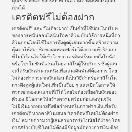
คุณร่ำรวยหลายล้านบาทเกินความคาดฝันของคุณก็
เป็นได้
เครดิตฟรีไม่ต้องฝาก
เครดิตฟรี” และ “ไม่ต้องฝาก” เป็นคำที่ใช้บ่อยในบริบท
ของการพนันออนไลน์หรือคาสิโน เป็นวิธีการหนึ่งที่คา
สิโนออนไลน์ใช้ในการดึงดูดผู้เล่นมากขึ้น สร้างความ
คุ้มค่าให้สมาชิกขอฝแพลตฟอร์มได้อย่างแท้จริง แบบ
ที่ไม่มีเงื่อนไขให้เข้าใจยาก เครดิตฟรีหมายถึงโบนัส
หรือโปรโมชันที่เสนอโดยคาสิโนผู้ให้บริการ ซึ่งผู้เล่น
จะได้รับเงินจำนวนหนึ่งเพื่อเล่นเดิมพันที่ต้องการ โดย
ไม่ต้องทำการฝากเงินก่อน นี่เป็นวิธีสำหรับคาสิโนใน
การดึงดูดผู้เล่นใหม่เพิ่มขึ้นเรื่อย ๆ และเปิดโอกาสให้
พวกเขาลองเล่นเกมที่มีให้โดยไม่ต้องเสี่ยงกับเงินของ
ตัวเอง มีโอกาสให้สร้างความพร้อมก่อนลงทุนจริง
ไม่มีเงินฝากหมายถึงข้อกำหนดในการฝากเงินเพื่อรับ
เครดิตฟรี หากคาสิโนเสนอ “เครดิตฟรีโดยไม่ต้องฝาก
เงิน” หมายความว่าผู้เล่นสามารถรับโบนัสได้ง่ายๆ โดย
การสร้างบัญชี โดยไม่ต้องมีข้อผูกมัดทางการเงิน ต้อง