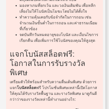
มองหาเกมที่ยกเว้น และวงเงินเดิมพัน เพื่อหลีก
เลี่ยงไม่ให้โบนัสเป็นโมฆะโดยไม่ได้ตั้งใจ
ทำความคุ้นเคยกับข้อจำกัดในการถอน เช่น
จำนวนเงินขั้นต่ำในการถอน และค่าธรรมเนียม
ที่เกี่ยวข้อง
จดบันทึกวันหมดอายุของโบนัส และเงื่อนไขการ
เรียกคืน เพื่อเพิ่มการใช้โบนัสของคุณให้สูงสุด
แจกโบนัสสล็อตฟรี:
โอกาสในการรับรางวัล
พิเศษ
เตรียมตัวให้พร้อมสำหรับความตื่นเต้นพิเศษ ด้วยการ
แจก
โบนัสสล็อต
ฟรี โปรโมชั่นพิเศษเหล่านี้เปิดโอกาส
ให้คุณได้รับรางวัลพื้นฐาน และรางวัลพิเศษ มาดูกันดี
กว่าว่าของรางวัลเหล่านี้ทำงานอย่างไร: