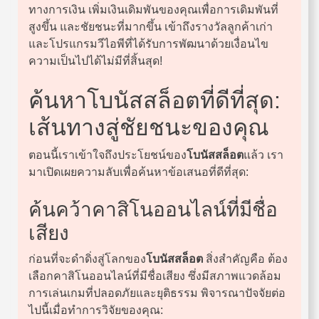
ทางการเงิน เพิ่มเงินเดิมพันของคุณเพื่อการเดิมพันที่
สูงขึ้น และชัยชนะที่มากขึ้น เข้าถึงรางวัลลูกค้าเก่า
และโปรแกรมวีไอพีที่ได้รับการพัฒนาด้วยเงื่อนไข
ความเป็นไปได้ไม่มีที่สิ้นสุด!
ค้นหาโบนัสสล็อตที่ดีที่สุด:
เส้นทางสู่ชัยชนะของคุณ
ตอนนี้เราเข้าใจถึงประโยชน์ของ
โบนัสสล็อต
แล้ว เรา
มาเปิดเผยความลับเพื่อค้นหาข้อเสนอที่ดีที่สุด:
ค้นคว้าคาสิโนออนไลน์ที่มีชื่อ
เสียง
ก่อนที่จะดำดิ่งสู่โลกของ
โบนัสสล็อต
สิ่งสำคัญคือ ต้อง
เลือกคาสิโนออนไลน์ที่มีชื่อเสียง ซึ่งมีสภาพแวดล้อม
การเล่นเกมที่ปลอดภัยและยุติธรรม พิจารณาปัจจัยต่อ
ไปนี้เมื่อทำการวิจัยของคุณ: