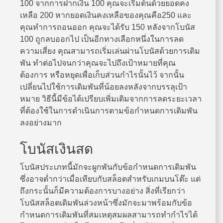
100 จากการฝากเงิน 100 คุณจะเริ่มต้นด้วยยอดคง
เหลือ 200 หากยอดเงินคงเหลือของคุณคือ250 และ
คุณทำการถอนออก คุณจะได้รับ 150 หลังจากโบนัส
100 ถูกลบออกไป เป็นอีกทางเลือกหนึ่งในการลด
ความเสี่ยง คุณสามารถเริ่มเล่นผ่านโบนัสด้วยการเดิม
พัน ทำต่อไปจนกว่าคุณจะไปถึงเป้าหมายที่คุณ
ต้องการ หรือหยุดเพื่อเก็บส่วนกำไรนั้นไว้ จากนั้น
เปลี่ยนไปใช้การเดิมพันที่น้อยลงหลังจากบรรลุเป้า
หมาย วิธีนี้มีข้อได้เปรียบเพิ่มเติมจากการลดระยะเวลา
ที่ต้องใช้ในการดำเนินการตามข้อกำหนดการเดิมพัน
ลงอย่างมาก
โบนัสเงินสด
โบนัสประเภทนี้มักจะผูกพันกับข้อกำหนดการเดิมพัน
ซึ่งอาจต่ำกว่าเมื่อเทียบกับสล็อตสำหรับเกมบนโต๊ะ แต่
ถึงกระนั้นก็มีความต้องการบางอย่าง สิ่งที่เรียกว่า
โบนัสสล็อตเดิมพันล่วงหน้าซึ่งมักจะมาพร้อมกับข้อ
กำหนดการเดิมพันที่สมเหตุสมผลสามารถทำกำไรได้