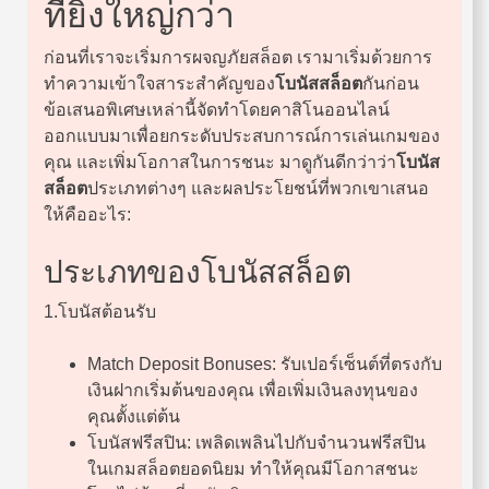
ที่ยิ่งใหญ่กว่า
ก่อนที่เราจะเริ่มการผจญภัยสล็อต เรามาเริ่มด้วยการ
ทำความเข้าใจสาระสำคัญของ
โบนัสสล็อต
กันก่อน
ข้อเสนอพิเศษเหล่านี้จัดทำโดยคาสิโนออนไลน์
ออกแบบมาเพื่อยกระดับประสบการณ์การเล่นเกมของ
คุณ และเพิ่มโอกาสในการชนะ มาดูกันดีกว่าว่า
โบนัส
สล็อต
ประเภทต่างๆ และผลประโยชน์ที่พวกเขาเสนอ
ให้คืออะไร:
ประเภทของโบนัสสล็อต
1.โบนัสต้อนรับ
Match Deposit Bonuses: รับเปอร์เซ็นต์ที่ตรงกับ
เงินฝากเริ่มต้นของคุณ เพื่อเพิ่มเงินลงทุนของ
คุณตั้งแต่ต้น
โบนัสฟรีสปิน: เพลิดเพลินไปกับจำนวนฟรีสปิน
ในเกมสล็อตยอดนิยม ทำให้คุณมีโอกาสชนะ