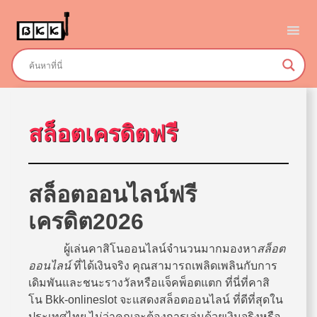
Skip
to
content
สล็อตเครดิตฟรี
สล็อตออนไลน์ฟรี
เครดิต2026
ผู้เล่นคาสิโนออนไลน์จำนวนมากมองหา
สล็อต
ออนไลน์
ที่ได้เงินจริง คุณสามารถเพลิดเพลินกับการ
เดิมพันและชนะรางวัลหรือแจ็คพ็อตแตก ที่นี่ที่คาสิ
โน Bkk-onlineslot จะแสดงสล็อตออนไลน์ ที่ดีที่สุดใน
ประเทศไทย ไม่ว่าคุณจะต้องการเล่นด้วยเงินจริงหรือ