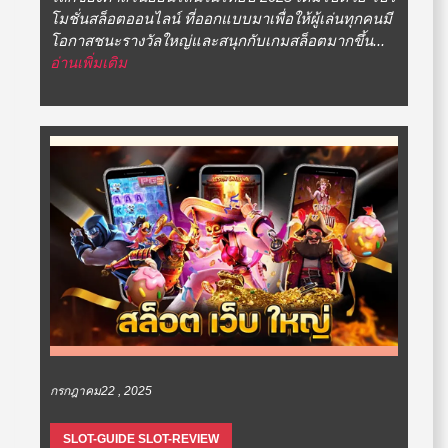
โมชั่นสล็อตออนไลน์ ที่ออกแบบมาเพื่อให้ผู้เล่นทุกคนมี
โอกาสชนะรางวัลใหญ่และสนุกกับเกมสล็อตมากขึ้น...
อ่านเพิ่มเติม
กรกฎาคม22 , 2025
SLOT-GUIDE SLOT-REVIEW