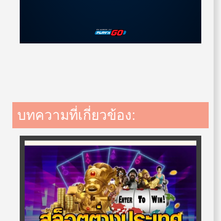
บทความที่เกี่ยวข้อง: