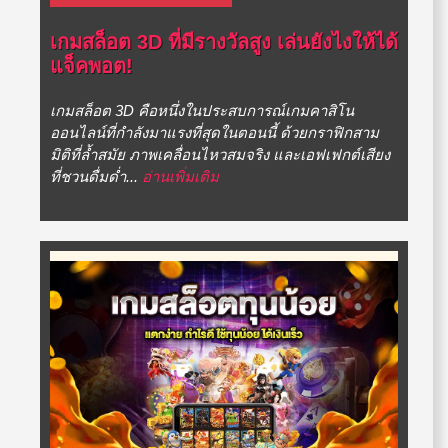
เกมสล็อต 3D ที่มีรางวัลสูง เล่นยังไงให้ได้
แจ็คพอต!
เกมสล็อต 3D คือหนึ่งในประสบการณ์เกมคาสิโน
ออนไลน์ที่กำลังมาแรงที่สุดในตอนนี้ ด้วยกราฟิกสาม
มิติที่ล้ำสมัย ภาพเคลื่อนไหวสมจริง และเอฟเฟกต์เสียง
ที่ชวนดื่มด่ำ...
อ่านเพิ่มเติม