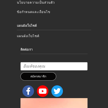
นโยบายความเป็นส่วนตัว
ข้อกำหนดและเงื่อนไข
แผนผังเว็บไซต์
แผนผังเว็บไซต์
ติดต่อเรา