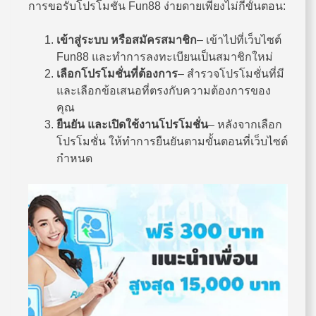
การขอรับโปรโมชั่น Fun88 ง่ายดายเพียงไม่กี่ขั้นตอน:
เข้าสู่ระบบ หรือสมัครสมาชิก
– เข้าไปที่เว็บไซต์
Fun88 และทำการลงทะเบียนเป็นสมาชิกใหม่
เลือกโปรโมชั่นที่ต้องการ
– สำรวจโปรโมชั่นที่มี
และเลือกข้อเสนอที่ตรงกับความต้องการของ
คุณ
ยืนยัน และเปิดใช้งานโปรโมชั่น
– หลังจากเลือก
โปรโมชั่น ให้ทำการยืนยันตามขั้นตอนที่เว็บไซต์
กำหนด