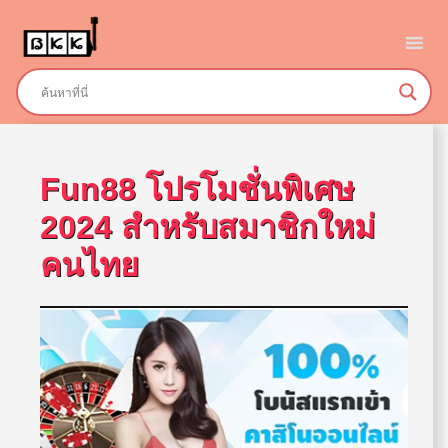
Skip
to
content
Fun88 โปรโมชั่นพิเศษ
2024 สำหรับสมาชิกใหม่
คนไทย