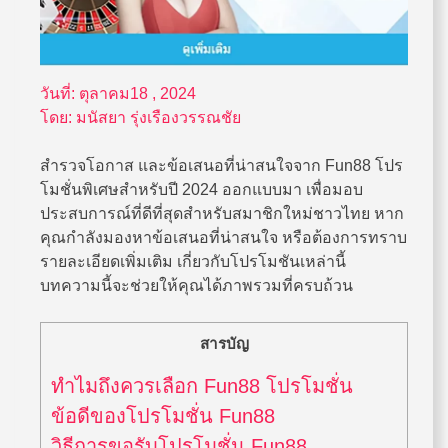
วันที่:
ตุลาคม18 , 2024
โดย:
มนัสยา รุ่งเรืองวรรณชัย
สำรวจโอกาส และข้อเสนอที่น่าสนใจจาก Fun88 โปร
โมชั่นพิเศษสำหรับปี 2024 ออกแบบมา เพื่อมอบ
ประสบการณ์ที่ดีที่สุดสำหรับสมาชิกใหม่ชาวไทย หาก
คุณกำลังมองหาข้อเสนอที่น่าสนใจ หรือต้องการทราบ
รายละเอียดเพิ่มเติม เกี่ยวกับโปรโมชันเหล่านี้
บทความนี้จะช่วยให้คุณได้ภาพรวมที่ครบถ้วน
สารบัญ
ทำไมถึงควรเลือก Fun88 โปรโมชั่น
ข้อดีของโปรโมชั่น Fun88
วิธีการขอรับโปรโมชั่น Fun88