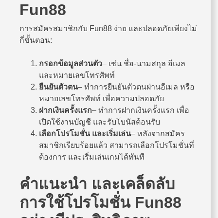
Fun88
การสมัครสมาชิกกับ Fun88 ง่าย และปลอดภัยเพียงไม่
กี่ขั้นตอน:
กรอกข้อมูลส่วนตัว
– เช่น ชื่อ-นามสกุล อีเมล
และหมายเลขโทรศัพท์
ยืนยันตัวตน
– ทำการยืนยันตัวตนผ่านอีเมล หรือ
หมายเลขโทรศัพท์ เพื่อความปลอดภัย
ฝากเงินครั้งแรก
– ทำการฝากเงินครั้งแรก เพื่อ
เปิดใช้งานบัญชี และรับโบนัสต้อนรับ
เลือกโปรโมชั่น และเริ่มเล่น
– หลังจากสมัคร
สมาชิกเรียบร้อยแล้ว สามารถเลือกโปรโมชั่นที่
ต้องการ และเริ่มเล่นเกมได้ทันที
คำแนะนำ และเคล็ดลับ
การใช้โปรโมชั่น
Fun88