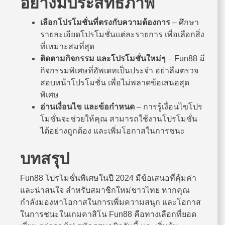
อย่างมีประสิทธิภาพ
เลือกโปรโมชั่นที่ตรงกับความต้องการ
– ศึกษา
รายละเอียดโปรโมชั่นแต่ละรายการ เพื่อเลือกสิ่ง
ที่เหมาะสมที่สุด
ติดตามกิจกรรม และโปรโมชั่นใหม่ๆ
– Fun88 มี
กิจกรรมพิเศษที่อัพเดทเป็นประจำ อย่าลืมตรวจ
สอบหน้าโปรโมชั่น เพื่อไม่พลาดข้อเสนอสุด
พิเศษ
อ่านเงื่อนไข และข้อกำหนด
– การรู้เงื่อนไขโปร
โมชั่นจะช่วยให้คุณ สามารถใช้งานโปรโมชั่น
ได้อย่างถูกต้อง และเพิ่มโอกาสในการชนะ
บทสรุป
Fun88 โปรโมชั่นพิเศษในปี 2024 มีข้อเสนอที่คุ้มค่า
และน่าสนใจ สำหรับสมาชิกใหม่ชาวไทย หากคุณ
กำลังมองหาโอกาสในการเพิ่มความสนุก และโอกาส
ในการชนะในเกมคาสิโน Fun88 คือทางเลือกที่ยอด