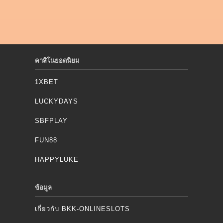
คาสิโนยอดนิยม
1XBET
LUCKYDAYS
SBFPLAY
FUN88
HAPPYLUKE
ข้อมูล
เกี่ยวกับ BKK-ONLINESLOTS