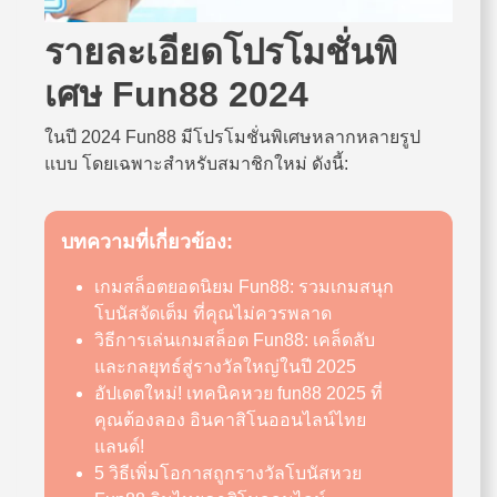
รายละเอียดโปรโมชั่นพิ
เศษ
Fun88 2024
ในปี 2024 Fun88 มีโปรโมชั่นพิเศษหลากหลายรูป
แบบ โดยเฉพาะสำหรับสมาชิกใหม่ ดังนี้:
บทความที่เกี่ยวข้อง:
เกมสล็อตยอดนิยม Fun88: รวมเกมสนุก
โบนัสจัดเต็ม ที่คุณไม่ควรพลาด
วิธีการเล่นเกมสล็อต Fun88: เคล็ดลับ
และกลยุทธ์สู่รางวัลใหญ่ในปี 2025
อัปเดตใหม่! เทคนิคหวย fun88 2025 ที่
คุณต้องลอง อินคาสิโนออนไลน์ไทย
แลนด์!
5 วิธีเพิ่มโอกาสถูกรางวัลโบนัสหวย