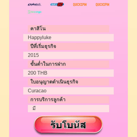
คาสิโน
Happyluke
ปีที่เริ่มธุรกิจ
2015
ขั้นต่ำในการฝาก
200 THB
ใบอนุญาตดำเนินธุรกิจ
Curacao
การบริการลูกค้า
มี