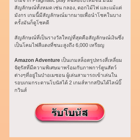
เกมจาก Pragmatic play ที่ฉลองปีใหม่จีน มันมี
สัญลักษณ์ทั้งหมด เช่น กลอง, ดอกไม้ไฟ และแม้แต่
มังกร เกมนี้มีสัญลักษณ์มากมายเพื่อนำโชคในบาง
ครั้งมันก็ดูโชคดี
สัญลักษณ์ที่เป็นรางวัลใหญ่ที่สุดคือสัญลักษณ์เงินซึ่ง
เป็นโคมไฟสีแดงที่ชนะสูงถึง 6,000 เหรียญ
Amazon Adventure
เป็นเกมสล็อตรูปทรงสี่เหลี่ยม
จัตุรัสที่มีความพิเศษมาพร้อมกับภาพการ์ตูนสัตว์
ต่างๆที่อยู่ในป่าอเมซอน ผู้เล่นสามารถเข้าเล่นใน
รอบเกมกระดานโบนัสได้ 2 เกมส์หากสปินได้ไลน์บิ๊
กวินส์