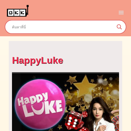
Skip
to
content
HappyLuke