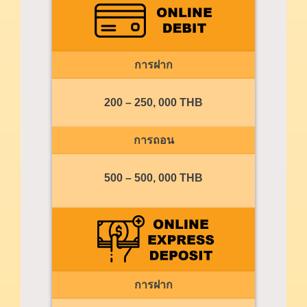
การฝาก
200 – 250, 000 THB
การถอน
500 – 500, 000 THB
การฝาก