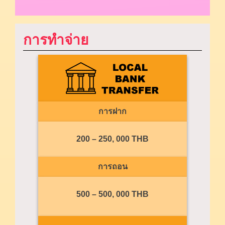
การทำจ่าย
การฝาก
200 – 250, 000 THB
การถอน
500 – 500, 000 THB