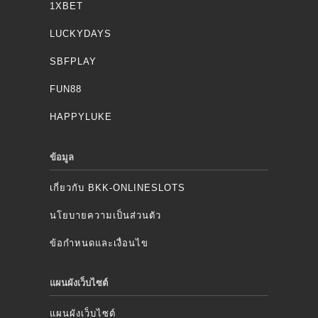
1XBET
LUCKYDAYS
SBFPLAY
FUN88
HAPPYLUKE
ข้อมูล
เกี่ยวกับ BKK-ONLINESLOTS
นโยบายความเป็นส่วนตัว
ข้อกำหนดและเงื่อนไข
แผนผังเว็บไซต์
แผนผังเว็บไซต์