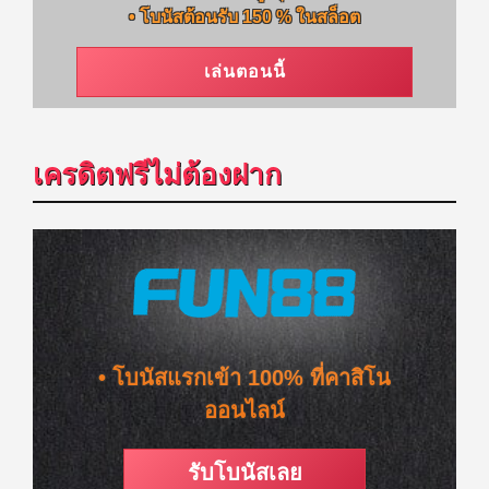
• โบนัสต้อนรับ 150 % ในสล็อต
เล่นตอนนี้
เครดิตฟรีไม่ต้องฝาก
• โบนัสแรกเข้า 100% ที่คาสิโน
ออนไลน์
รับโบนัสเลย