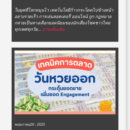
ในยุคที่โลกหมุนไว เทคโนโลยีก้าวกระโดดไปข้างหน้า
อย่างรวดเร็ว การเล่นลอตเตอรี่ ออนไลน์ ถูก กฎหมาย
กลายเป็นทางเลือกยอดนิยมของนักเสี่ยงโชคชาวไทย
ทุกเพศทุกวัย...
อ่านเพิ่มเติม
พฤษภาคม26 , 2025