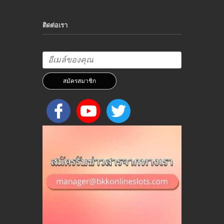
ติดต่อเรา