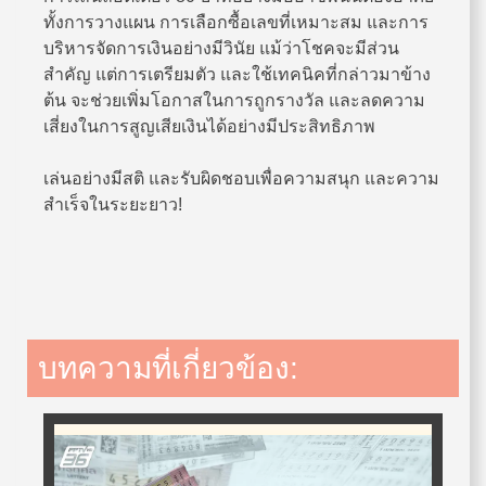
ทั้งการวางแผน การเลือกซื้อเลขที่เหมาะสม และการ
บริหารจัดการเงินอย่างมีวินัย แม้ว่าโชคจะมีส่วน
สำคัญ แต่การเตรียมตัว และใช้เทคนิคที่กล่าวมาข้าง
ต้น จะช่วยเพิ่มโอกาสในการถูกรางวัล และลดความ
เสี่ยงในการสูญเสียเงินได้อย่างมีประสิทธิภาพ
เล่นอย่างมีสติ และรับผิดชอบเพื่อความสนุก และความ
สำเร็จในระยะยาว!
บทความที่เกี่ยวข้อง: