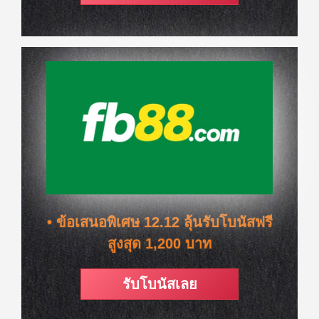
• ข้อเสนอพิเศษ 12.12 ลุ้นรับโบนัสฟรี
สูงสุด 1,200 บาท
รับโบนัสเลย