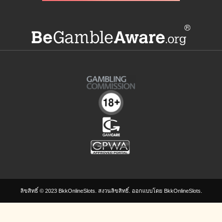
ลิขสิทธิ์ © 2023 BkkOnlineSlots. สงวนลิขสิทธิ์. ออกแบบโดย BkkOnlineSlots.