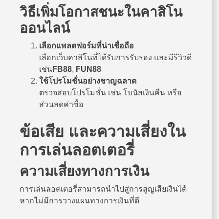
วิธีเพิ่มโอกาสชนะในคาสิโน
ออนไลน์
เลือกแพลตฟอร์มที่น่าเชื่อถือ
เลือกเว็บคาสิโนที่ได้รับการรับรอง และมีรีวิวดี
เช่น
FB88
,
FUN88
ใช้โปรโมชั่นอย่างชาญฉลาด
ตรวจสอบโปรโมชั่น เช่น โบนัสเงินคืน หรือ
ส่วนลดค่าซื้อ
ข้อเสีย และความเสี่ยงใน
การเล่นลอตเตอรี่
ความเสี่ยงทางการเงิน
การเล่นลอตเตอรี่สามารถนำไปสู่การสูญเสียเงินได้
หากไม่มีการวางแผนทางการเงินที่ดี