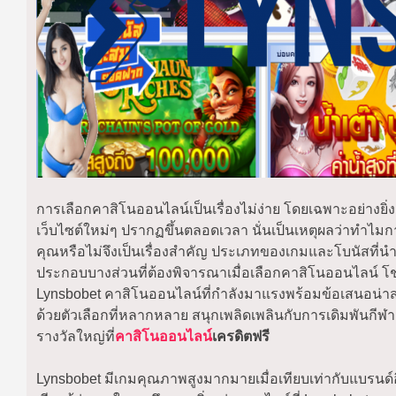
การเลือกคาสิโนออนไลน์เป็นเรื่องไม่ง่าย โดยเฉพาะอย่างยิ่งเม
เว็บไซต์ใหม่ๆ ปรากฏขึ้นตลอดเวลา นั่นเป็นเหตุผลว่าทำไมก
คุณหรือไม่จึงเป็นเรื่องสำคัญ ประเภทของเกมและโบนัสที่นำ
ประกอบบางส่วนที่ต้องพิจารณาเมื่อเลือกคาสิโนออนไลน์ โช
Lynsbobet คาสิโนออนไลน์ที่กำลังมาแรงพร้อมข้อเสนอน่
ด้วยตัวเลือกที่หลากหลาย สนุกเพลิดเพลินกับการเดิมพันกี
รางวัลใหญ่ที่
คาสิโนออนไลน์
เครดิตฟรี
Lynsbobet มีเกมคุณภาพสูงมากมายเมื่อเทียบเท่ากับแบรนด์อ