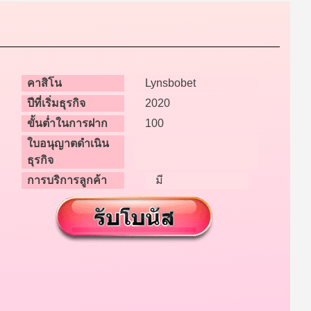
คาสิโน
Lynsbobet
ปีที่เริ่มธุรกิจ
2020
ขั้นต่ำในการฝาก
100
ใบอนุญาตดำเนิน
ธุรกิจ
การบริการลูกค้า
มี