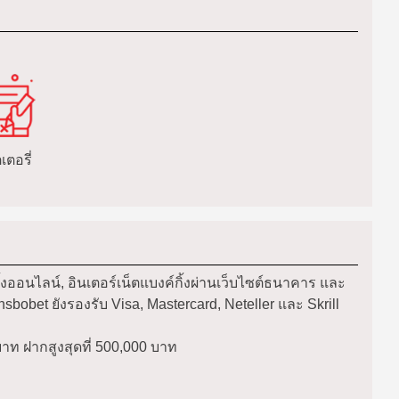
เตอรี่
งออนไลน์, อินเตอร์เน็ตแบงค์กิ้งผ่านเว็บไซต์ธนาคาร และ
et ยังรองรับ Visa, Mastercard, Neteller และ Skrill
าท ฝากสูงสุดที่ 500,000 บาท