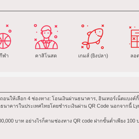
กีฬา
คาสิโนสด
เกมส์ (ยิงปลา)
ลอต
ถอนให้เลือก 4 ช่องทาง: โอนเงินผ่านธนาคาร, อินเทอร์เน็ตแบงค์กิ้
นธนาคารในประเทศไทยโดยชำระเงินผ่าน QR Code นอกจากนี้ Lynsbob
00,000 บาท อย่างไรก็ตามช่องทาง QR code ฝากขั้นต่ำเพียง 100 บ