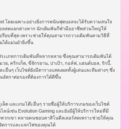
obet โดยเฉพาะอย่างยิ่งการพนันฟุตบอลจะได้รับความสนใจ
บอลสดแยกต่างหาก นักเดิมพันกีฬามืออาชีพส่วนใหญ่ให้
รียบที่สุด เพราะช่วยให้คุณสามารถวางเดิมพันตามวิธีที่
ด้แม่นยำยิ่งขึ้น
ระเภทการเดิมพันที่หลากหลาย ซึ่งคุณสามารถเดิมพันได้
, คริกเก็ต, ขี่จักรยาน, ปาเป้า, กอล์ฟ, แฮนด์บอล, รักบี้,
ื่นๆ เว็บไซต์ยังมีตารางแสดงผลทั้งผู้เล่นและทีมต่างๆ ซึ่ง
อัตราต่อรองที่ต้องการได้ดีขึ้น
ล็ต และเกมโต๊ะอื่นๆ รายชื่อผู้ให้บริการเกมของเว็บไซต์
นไลน์เช่น Evolution Gaming และยังมีผู้ให้บริการใหม่ที่มี
งพวกเขา หลายคนชอบคาสิโนดีลเลอร์สดเพราะช่วยให้คุณ
ารจัดการและแจกไพ่ของคุณได้