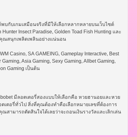
พบกับเกมเสมือนจริงที่มีให้เลือกหลากหลายบนเว็บไซต์
sh Hunter Insect Paradise, Golden Toad Fish Hunting และ
คุณสนุกเพลิดเพลินอย่างแน่นอน
8, WM Casino, SA GAMEING, Gameplay Interactive, Best
 Gaming, Asia Gaming, Sexy Gaming, Allbet Gaming,
ion Gaming เป็นต้น
ynsbobet มีลอตเตอรี่สองแบบให้เลือกคือ หวยฮานอยและหวย
เตอรี่ทั่วไป สิ่งที่คุณต้องทำคือเลือกหมายเลขที่ต้องการ
ีคุณสามารถตัดสินใจได้เลยว่าจะถอนเงินรางวัลและเลิกเล่น