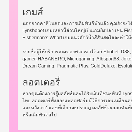
เกมส์
นอกจากคาสิโนสดและการเดิมพันกีฬาแล้ว คุณยังจะได้
Lynsbobet เกมเหล่านี้ส่วนใหญ่เป็นเกมยิงปลา เช่น Fi
Fisherman’s Wharf เกมแนวสัตว์น้ำสีสันสดใสจะทำให้
รายชื่อผู้ให้บริการเกมของพวกเขาได้แก่ Sbobet, D8
gamer, HABANERO, Microgaming, Afbsport88, Joker
Dream Gaming, Pragmatic Play, GoldDeluxe, Evolut
ลอตเตอรี่
หากคุณต้องการรู้ผลลัพธ์และได้รับเงินที่ชนะทันที L
ไทย ลอตเตอรี่ทั้งสองแพลตฟอร์มมีวิธีการเล่นเหมือนลอต
และหวังว่าตัวเลขที่เลือกจะปรากฎ ผลลัพธ์จะออกทันท
หรือเดิมพันต่อไป