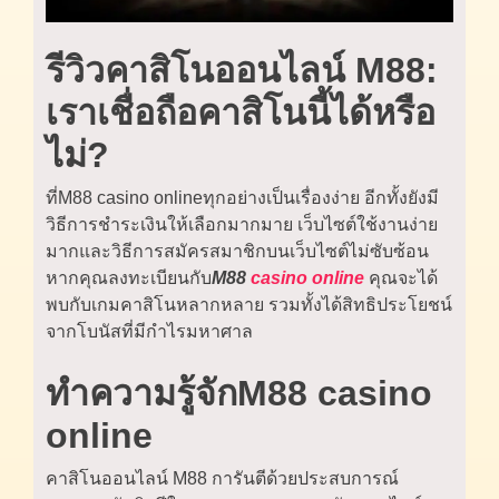
รีวิวคาสิโนออนไลน์
M88:
เราเชื่อถือคาสิโนนี้ได้หรือ
ไม่
?
ที่M88 casino onlineทุกอย่างเป็นเรื่องง่าย อีกทั้งยังมี
วิธีการชำระเงินให้เลือกมากมาย เว็บไซต์ใช้งานง่าย
มากและวิธีการสมัครสมาชิกบนเว็บไซต์ไม่ซับซ้อน
หากคุณลงทะเบียนกับ
M88
casino online
คุณจะได้
พบกับเกมคาสิโนหลากหลาย รวมทั้งได้สิทธิประโยชน์
จากโบนัสที่มีกำไรมหาศาล
ทำความรู้จัก
M88 casino
online
คาสิโนออนไลน์ M88 การันตีด้วยประสบการณ์