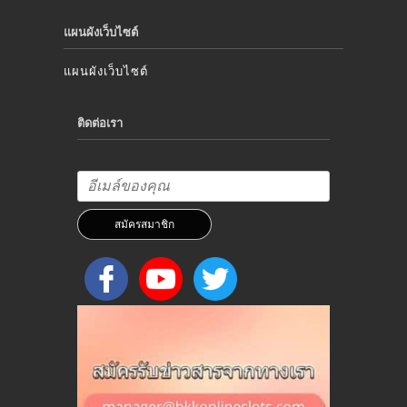
แผนผังเว็บไซต์
แผนผังเว็บไซต์
ติดต่อเรา