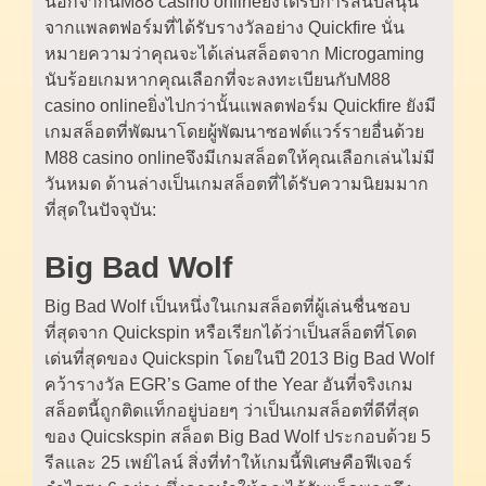
นอกจากนี้M88 casino onlineยังได้รับการสนับสนุน
จากแพลตฟอร์มที่ได้รับรางวัลอย่าง Quickfire นั่น
หมายความว่าคุณจะได้เล่นสล็อตจาก Microgaming
นับร้อยเกมหากคุณเลือกที่จะลงทะเบียนกับM88
casino onlineยิ่งไปกว่านั้นแพลตฟอร์ม Quickfire ยังมี
เกมสล็อตที่พัฒนาโดยผู้พัฒนาซอฟต์แวร์รายอื่นด้วย
M88 casino onlineจึงมีเกมสล็อตให้คุณเลือกเล่นไม่มี
วันหมด ด้านล่างเป็นเกมสล็อตที่ได้รับความนิยมมาก
ที่สุดในปัจจุบัน:
Big Bad Wolf
Big Bad Wolf เป็นหนึ่งในเกมสล็อตที่ผู้เล่นชื่นชอบ
ที่สุดจาก Quickspin หรือเรียกได้ว่าเป็นสล็อตที่โดด
เด่นที่สุดของ Quickspin โดยในปี 2013 Big Bad Wolf
คว้ารางวัล EGR’s Game of the Year อันที่จริงเกม
สล็อตนี้ถูกติดแท็กอยู่บ่อยๆ ว่าเป็นเกมสล็อตที่ดีที่สุด
ของ Quicskspin สล็อต Big Bad Wolf ประกอบด้วย 5
รีลและ 25 เพย์ไลน์ สิ่งที่ทำให้เกมนี้พิเศษคือฟีเจอร์