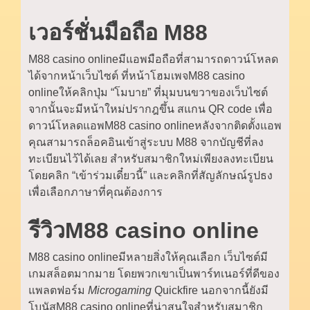
เวอร์ชั่นมือถือ
M88
M88 casino onlineมีแอพมือถือที่สามารถดาวน์โหลด
ได้จากหน้าเว็บไซต์ ที่หน้าโฮมเพจM88 casino
onlineให้คลิกปุ่ม “โมบาย” ที่มุมบนขวาของเว็บไซต์
จากนั้นจะมีหน้าใหม่ปรากฎขึ้น สแกน QR code เพื่อ
ดาวน์โหลดแอพM88 casino onlineหลังจากติดตั้งแอพ
คุณสามารถล็อคอินเข้าสู่ระบบ M88 จากบัญชีที่ลง
ทะเบียนไว้ได้เลย สำหรับสมาชิกใหม่เพียงลงทะเบียน
โดยคลิก “เข้าร่วมเดี๋ยวนี้” และคลิกที่สัญลักษณ์รูปธง
เพื่อเลือกภาษาที่คุณต้องการ
รีวิว
M88 casino online
M88 casino onlineมีหลายสิ่งให้คุณเลือก เว็บไซต์มี
เกมสล็อตมากมาย โดยพวกเขาเป็นพาร์ทเนอร์ที่ดีของ
แพลตฟอร์ม
Microgaming
Quickfire นอกจากนี้ยังมี
โบนัสM88 casino onlineที่น่าสนใจสำหรับสมาชิก