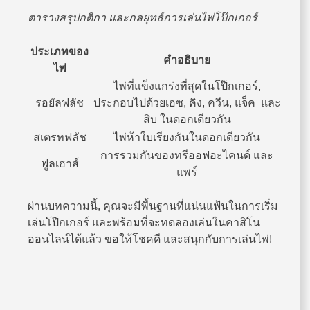
ตารางสรุปกติกา และกลยุทธ์การเล่นไพ่โป๊กเกอร์
ประเภทของ
คำอธิบาย
ไพ่
ไพ่ที่แข็งแกร่งที่สุดในโป๊กเกอร์,
รอยัลฟลัช
ประกอบไปด้วยเอซ, คิง, ควีน, แจ็ค และ
สิบ ในดอกเดียวกัน
สเตรทฟลัช
ไพ่ห้าใบเรียงกันในดอกเดียวกัน
การรวมกันของทรีออฟอะไคนด์ และ
ฟูลเฮาส์
แพร์
ผ่านบทความนี้, คุณจะมีพื้นฐานที่แน่นแฟ้นในการเริ่ม
เล่นโป๊กเกอร์ และพร้อมที่จะทดลองเล่นในคาสิโน
ออนไลน์ได้แล้ว ขอให้โชคดี และสนุกกับการเล่นไพ่!