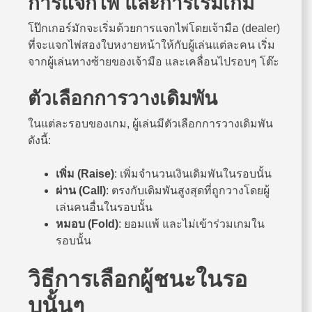
การแจกไพ่ และการเริ่มเกม
โป๊กเกอร์มักจะเริ่มด้วยการแจกไพ่โดยเจ้ามือ (dealer)
ที่จะแจกไพ่สองใบหงายหน้าให้กับผู้เล่นแต่ละคน เริ่ม
จากผู้เล่นทางซ้ายของเจ้ามือ และเคลื่อนไปรอบๆ โต๊ะ
ตัวเลือกการวางเดิมพัน
ในแต่ละรอบของเกม, ผู้เล่นมีตัวเลือกการวางเดิมพัน
ดังนี้:
เพิ่ม (
Raise)
: เพิ่มจำนวนเงินเดิมพันในรอบนั้น
ผ่าน (
Call)
: ตรงกับเดิมพันสูงสุดที่ถูกวางโดยผู้
เล่นคนอื่นในรอบนั้น
หมอบ (
Fold)
: ยอมแพ้ และไม่เข้าร่วมเกมใน
รอบนั้น
วิธีการเลือกผู้ชนะในรอ
บนั้นๆ