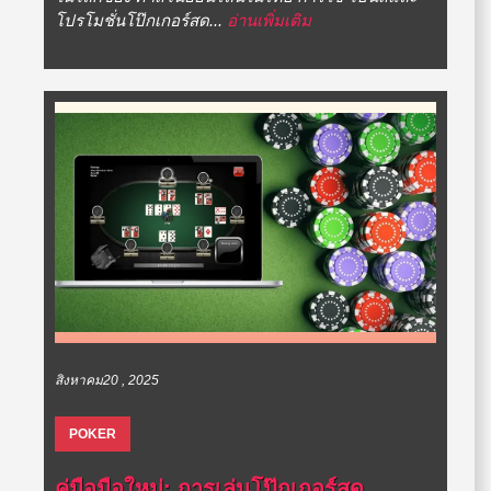
โปรโมชั่นโป๊กเกอร์สด...
อ่านเพิ่มเติม
สิงหาคม20 , 2025
POKER
คู่มือมือใหม่: การเล่นโป๊กเกอร์สด