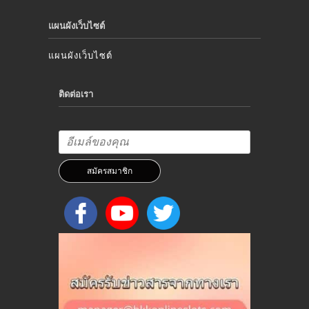
แผนผังเว็บไซต์
แผนผังเว็บไซต์
ติดต่อเรา