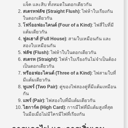
แจ็ค และสิบ ทั้งหมดในดอกเดียวกัน
สเตรทฟลัช (
Straight Flush)
: ไพ่ห้าใบเรียงกัน
ในดอกเดียวกัน
โฟร์ออฟอะไคนด์ (
Four of a Kind)
: ไพ่สี่ใบที่มี
แต้มเดียวกัน
ฟูลเฮาส์ (
Full House)
: สามใบเหมือนกัน และ
สองใบเหมือนกัน
ฟลัช (
Flush)
: ไพ่ห้าใบในดอกเดียวกัน
สเตรท (
Straight)
: ไพ่ห้าใบเรียงกันไม่จำเป็นต้อง
เป็นดอกเดียวกัน
ทรีออฟอะไคนด์ (
Three of a Kind)
: ไพ่สามใบที่
มีแต้มเดียวกัน
ทูแพร์ (
Two Pair)
: คู่ของไพ่สองคู่ที่มีแต้มเหมือน
กัน
แพร์ (
Pair)
: ไพ่สองใบที่มีแต้มเดียวกัน
ไฮการ์ด (
High Card)
: การมีไพ่ที่มีแต้มสูงที่สุด
ในมือเมื่อไม่มีใครมีไพ่ที่เรียงกัน