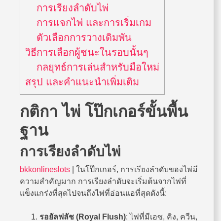
การเรียงลำดับไพ่
การแจกไพ่ และการเริ่มเกม
ตัวเลือกการวางเดิมพัน
วิธีการเลือกผู้ชนะในรอบนั้นๆ
กลยุทธ์การเล่นสำหรับมือใหม่
สรุป และคำแนะนำเพิ่มเติม
กติกา ไพ่ โป๊กเกอร์ขั้นพื้น
ฐาน
การเรียงลำดับไพ่
bkkonlineslots
| ในโป๊กเกอร์, การเรียงลำดับของไพ่มี
ความสำคัญมาก การเรียงลำดับจะเริ่มต้นจากไพ่ที่
แข็งแกร่งที่สุดไปจนถึงไพ่ที่อ่อนแอที่สุดดังนี้:
รอยัลฟลัช (
Royal Flush)
: ไพ่ที่มีเอซ, คิง, ควีน,