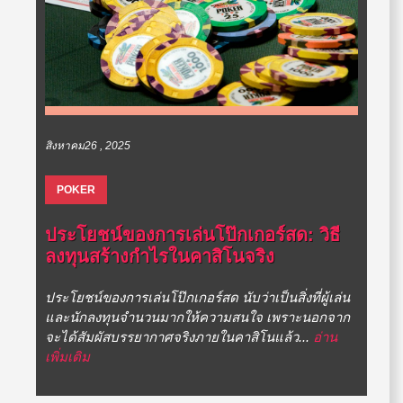
สิงหาคม26 , 2025
POKER
ประโยชน์ของการเล่นโป๊กเกอร์สด: วิธี
ลงทุนสร้างกำไรในคาสิโนจริง
ประโยชน์ของการเล่นโป๊กเกอร์สด นับว่าเป็นสิ่งที่ผู้เล่น
และนักลงทุนจำนวนมากให้ความสนใจ เพราะนอกจาก
จะได้สัมผัสบรรยากาศจริงภายในคาสิโนแล้ว...
อ่าน
เพิ่มเติม