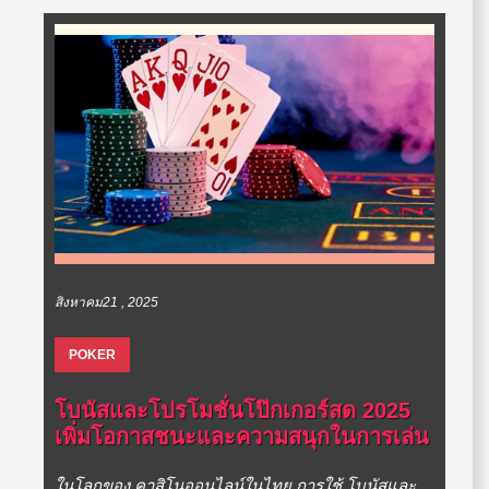
สิงหาคม21 , 2025
POKER
โบนัสและโปรโมชั่นโป๊กเกอร์สด 2025
เพิ่มโอกาสชนะและความสนุกในการเล่น
ในโลกของ คาสิโนออนไลน์ในไทย การใช้ โบนัสและ