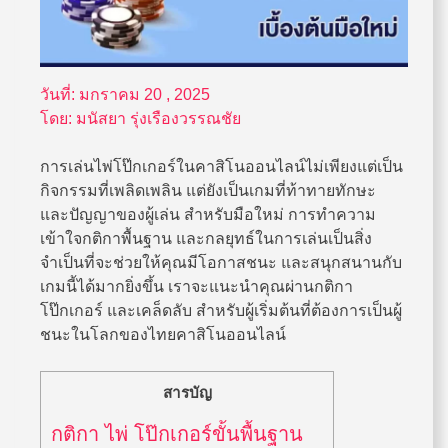
วันที่:
มกราคม 20 , 2025
โดย:
มนัสยา รุ่งเรืองวรรณชัย
การเล่นไพ่โป๊กเกอร์ในคาสิโนออนไลน์ไม่เพียงแต่เป็น
กิจกรรมที่เพลิดเพลิน แต่ยังเป็นเกมที่ท้าทายทักษะ
และปัญญาของผู้เล่น สำหรับมือใหม่ การทำความ
เข้าใจกติกาพื้นฐาน และกลยุทธ์ในการเล่นเป็นสิ่ง
จำเป็นที่จะช่วยให้คุณมีโอกาสชนะ และสนุกสนานกับ
เกมนี้ได้มากยิ่งขึ้น เราจะแนะนำคุณผ่านกติกา
โป๊กเกอร์ และเคล็ดลับ สำหรับผู้เริ่มต้นที่ต้องการเป็นผู้
ชนะในโลกของไทยคาสิโนออนไลน์
สารบัญ
กติกา ไพ่ โป๊กเกอร์ขั้นพื้นฐาน