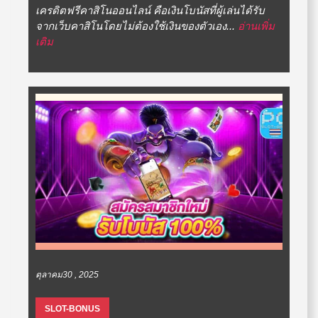
เครดิตฟรีคาสิโนออนไลน์ คือเงินโบนัสที่ผู้เล่นได้รับ
จากเว็บคาสิโนโดยไม่ต้องใช้เงินของตัวเอง...
อ่านเพิ่ม
เติม
ตุลาคม30 , 2025
SLOT-BONUS