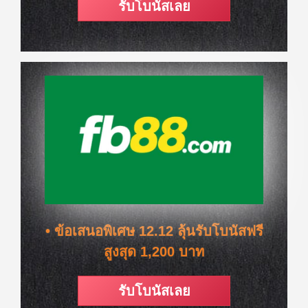
รับโบนัสเลย
• ข้อเสนอพิเศษ 12.12 ลุ้นรับโบนัสฟรี
สูงสุด 1,200 บาท
รับโบนัสเลย