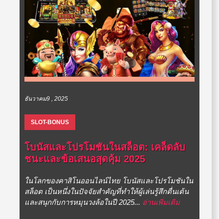
ธันวาคม9 , 2025
SLOT-BONUS
โบนัสและโปรโมชันในสล็อต: เคล็ดลับ
ชนะและข้อเสนอสุดคุ้ม 2025
ในโลกของคาสิโนออนไลน์ไทย โบนัสและโปรโมชันใน
สล็อต เป็นหนึ่งในปัจจัยสำคัญที่ทำให้ผู้เล่นรู้สึกตื่นเต้น
และสนุกกับการหมุนวงล้อในปี 2025...
อ่านเพิ่มเติม