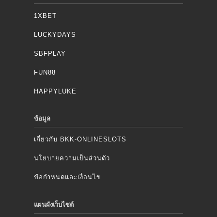
1XBET
LUCKYDAYS
SBFPLAY
FUN88
HAPPYLUKE
ข้อมูล
เกี่ยวกับ BKK-ONLINESLOTS
นโยบายความเป็นส่วนตัว
ข้อกำหนดและเงื่อนไข
แผนผังเว็บไซต์