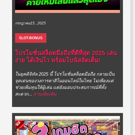
กรกฎาคม15 , 2025
SLOT-BONUS
โปรโมชั่นสล็อตมือถือที่ดีที่สุด 2025 เล่น
ง่าย ได้เงินไว พร้อมโบนัสจัดเต็ม!
ในยุคดิจิทัล 2025 นี้ โปรโมชั่นสล็อตมือถือ กลายเป็น
จุดเด่นของวงการคาสิโนออนไลน์ในไทย ไม่เพียงแต่
ช่วยเพิ่มทุนให้ผู้เล่น แต่ยังมอบประสบการณ์ที่ทั้ง
สะดวก...
อ่านเพิ่มเติม