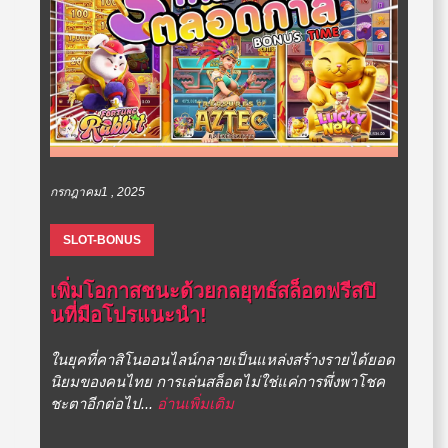
กรกฎาคม1 , 2025
SLOT-BONUS
เพิ่มโอกาสชนะด้วยกลยุทธ์สล็อตฟรีสปิ
นที่มือโปรแนะนำ!
ในยุคที่คาสิโนออนไลน์กลายเป็นแหล่งสร้างรายได้ยอด
นิยมของคนไทย การเล่นสล็อตไม่ใช่แค่การพึ่งพาโชค
ชะตาอีกต่อไป...
อ่านเพิ่มเติม