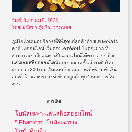
วันที่:
ธันวาคม7 , 2022
โดย:
มนัสยา รุ่งเรืองวรรณชัย
ภูมิใจนำเสนอบริการที่ดีที่สุดแก่ลูกค้าด้วยแพลตฟอร์ม
คาสิโนออนไลน์ เว็บตรง เครดิตฟรี ไม่ต้องฝาก ที่
สามารถเข้าถึงเกมคาสิโนออนไลน์ได้ครบวงจร ด้วย
เเล่นเกมสล็อตออนไลน์
จากค่ายเกมชั้นนำระดับโลก
มากกว่า 300 เกม อัดแน่นด้วยคุณภาพที่พร้อมทำเงิน
สุดเร้าใจ และบริการที่เข้าถึงลูกค้าทุกจังหวะการใช้
งาน
สารบัญ
โบนัสเฉพาะเล่นสล็อตออนไลน์
” Phantom” โบนัสเฉพาะ
โบนัสคืนเงิน