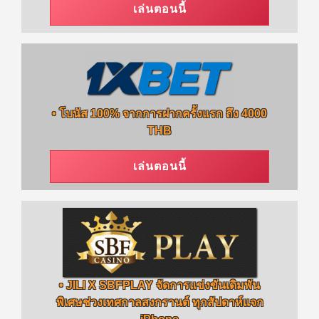
เล่นตอนนี้
• โบนัส 100% จากการฝากครั้งแรก ถึง 4000
THB
เล่นตอนนี้
• JILI X SBFPLAY จัดการแข่งขันเดิมพัน
พิเศษช่วงเทศกาลสงกรานต์ ทุกสัปดาห์แจก