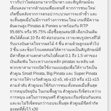
ราวกับว่าโผล่ออกมาจากปินาตา และสัญลักษณ์จะ
เลื่อนลงมาจากด้านบนเพื่อแทนที่ หากการชนะใหม่
เกิดขึ้นหลังจากการดรอป กระบวนการจะทำซ้ำ และ
จะสิ้นสุดเมื่อไม่มีการสร้างการชนะใหม่ เกมที่มีความ
ผันผวนสูง Pinatas & Ponies มาพร้อมกับ RTP
95.66% หรือ 95.75% เมื่อซื้อคุณสมบัติ เลือกเงินเดิม
พันได้ตั้งแต่ 10 ถึง 40 ต่อรอบเกม เราจะพบรูปทรงที่ได้
รับแรงบันดาลใจจากผลไม้ 4 ชิ้น ตามด้วยลูกอมทั่วไป
3 ชิ้น และช็อกโกแลตสอดไส้คาราเมลเป็นสัญลักษณ์ที่
มีค่าที่สุด ค่าแตกต่างกันไปตั้งแต่ 0.1 ถึง 1.5 เท่าของ
เงินเดิมพัน ในระหว่างเกมหลัก pinatas จะหลับ แต่
พวกเขาสามารถเปิดใช้งานแบบสุ่มเพื่อให้รางวัลเป็น
ตัวคูณ Small Pinata, Big Pinata และ Super Pinata
สามารถให้รางวัลตัวคูณ x2-x5, x6-x10 หรือ x11-x15
ตามลำดับ ตัวคูณจะใช้กับการชนะทั้งหมดเมื่อสิ้นสุด
การหมุนปัจจุบัน ในเกมพื้นฐาน ตัวคูณจะรีเซ็ตระหว่าง
การหมุน แต่ในการหมุนฟรี ตัวคูณจะเรียงซ้อนกันแทน
และจะไม่รีเซ็ตจนกว่ารอบจะสิ้นสุด ตัวคูณมีขีดจำกัด
สูงสุดที่ตั้งไว้ x30