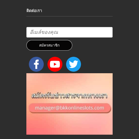
ติดต่อเรา