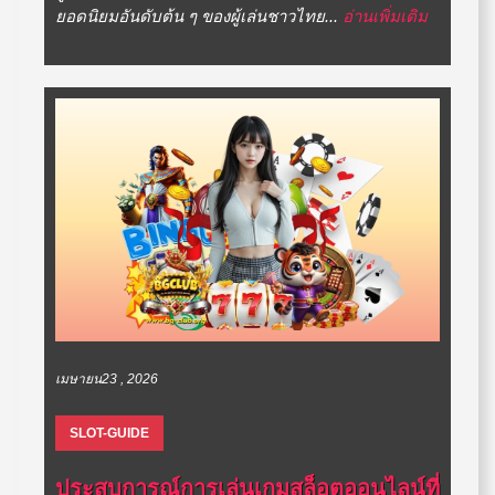
ยอดนิยมอันดับต้น ๆ ของผู้เล่นชาวไทย...
อ่านเพิ่มเติม
เมษายน23 , 2026
SLOT-GUIDE
ประสบการณ์การเล่นเกมสล็อตออนไลน์ที่