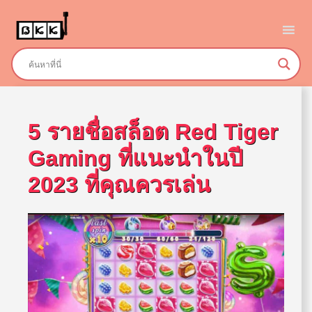
Skip
to
content
5 รายชื่อสล็อต Red Tiger
Gaming ที่แนะนำในปี
2023 ที่คุณควรเล่น