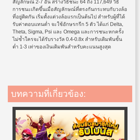
สัญลักษณ์ 2-7 อัน สร้างวิธีชนะ 64 ถึง 117,649 วิธี
การชนะเกิดขึ้นเมื่อสัญลักษณ์ที่ตรงกันกระทบกับวงล้อ
ที่อยู่ติดกัน เริ่มตั้งแต่วงล้อแรกเป็นต้นไป สำหรับผู้ที่ได้
รับค่าตอบแทนต่ำ จะใช้อักษรกรีก 5 ตัว ได้แก่ Delta,
Theta, Sigma, Psi และ Omega และการชนะหกครั้ง
ไม่ซ้ำใครจะได้รับรางวัล 0.4-0.8x สำหรับเดิมพันขั้น
ต่ำ 1-3 เท่าของเงินเดิมพันสำหรับคะแนนสูงสุด
บทความที่เกี่ยวข้อง: