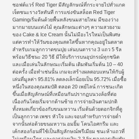
ซอฟต์แวร์ Red Tiger มีสัญลักษณ์ที่กระจายไปทั่วแกด
เจ็ตชนะรางวัลทันที การแข่งขันสล็อต Red Tiger
Gamingเริ่มต้นด้วยพื้นหลังขนมสายไหม มีของว่าง
มากมายบนแท่งไม้ คุณลักษณะต่างๆ ความสวยงาม
ของ Cake & Ice Cream นั้นไม่มีอะไรใหม่เป็นพิเศษ
แต่ควรทำให้วันของคุณสดใสขึ้นหากคุณอยู่ในตลาด
สำหรับเกมลูกกวาดขนปุย เล่นบนตาราง 3 แถว 5 รีล
พร้อมวิธีชนะ 20 วิธี มีให้บริการบนอุปกรณ์ทุกชนิด
และเมื่อเล่นในลักษณะเริ่มต้น เดิมพันเริ่มต้น 10 – 40
ต่อครั้ง เมื่อทำเช่นนั้น เกมจะสร้างผลตอบแทนให้กับผู้
เล่นที่มูลค่า 95.81% ลดลงเล็กน้อยเป็น 95.72% เมื่อซื้อ
หนึ่งในสองคุณสมบัติ ตลอด 20 เพย์ไลน์ การชนะเกิด
ขึ้นเมื่อสัญลักษณ์ที่เหมือนกันปรากฏบนวงล้อที่ต่อ
เนื่องกันโดยเริ่มจากด้านซ้าย การจ่ายเงินตามปกติ
ทั้งหมดเกี่ยวข้องกับขนมหวาน เริ่มต้นด้วยดอกจิกที่ดู
เป็นลูกกวาด เพชร หัวใจ และจอบสำหรับการจ่ายต่ำ
จากนั้นห่อด้วยขนมหวาน อมยิ้ม โคนไอศกรีม และ
เค้กสองก้อนที่ใช้เป็นสัญลักษณ์พรีเมียม ชนะห้าแถวที่
ไม่เหมือนใคร และการจ่ายเงิน 2-3.5x ของการเดิมพัน