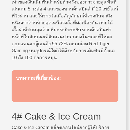
เท่าของเงินเดิมพันสำหรับห้าครั้งของการจ่ายสูง พื้นที่
เล่นเกม 5 วงล้อ 4 แถวของซานต้าสปินส์ มี 20 เพย์ไลน์
ที่วิ่งผ่าน และให้รางวัลเมื่อสัญลักษณ์ที่ตรงกันมาถึง
หนึ่งจากด้านซ้ายสุดเหนือวงล้อที่ต่อเนื่องกัน ภายใต้
เสื้อผ้าที่ปกคลุมด้วยหิมะระยิบระยับ ซานต้าสปินทำ
หน้าที่ในลักษณะที่ผันผวนปานกลางในขณะที่ให้ผล
ตอบแทนแก่ผู้เล่นถึง 95.73% เล่นสล็อต Red Tiger
Gaming
บนอุปกรณ์ใดก็ได้มีระดับการเดิมพันมีตั้งแต่
10 ถึง 100 ต่อการหมุน
บทความที่เกี่ยวข้อง:
4# Cake & Ice Cream
Cake & Ice Cream สล็อตออนไลน์จากผู้ให้บริการ