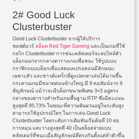
2# Good Luck
Clusterbuster
Good Luck Clusterbuster จากผู้ให้บริการ
ซอฟต์แวร์
สล็อต Red Tiger Gaming
และเป็นเกมที่ใช้
กลไก Clusterbuster การชนะคลัสเตอร์จะลบไทล์ตัว
บล็อกออกจากกลางตารางเกมเพื่อชนะ ใช้รูปแบบ
กราฟิกแบบบล็อกเพื่อแสดงเลเปรอคอนมีลักษณะ
เฉพาะตัว และซาวด์แทร็กที่ดูแปลกตาเล่นได้นานขึ้น
กระดานเกมมีขนาดค่อนข้างใหญ่ มี 9 คอลัมน์จาก 9
สัญลักษณ์ แม้ว่าจะมีบล็อกขนาดพิเศษ 3×3 อยู่ตรง
กลางของตารางสำหรับเกมพื้นฐาน RTP ซึ่งมีคะแนน
สูงสุดที่ 95.73% ในขณะที่ความผันผวนอยู่ในระดับสูง
สามารถใช้อุปกรณ์ใดๆ ในการเล่น Good Luck
Clusterbuster โดยระดับการเดิมพันเริ่มต้นที่ 10 ต่อ
การหมุน และวางสูงสุดที่ 40 เป็นสล็อตจ่ายแบบ
คลัสเตอร์ที่ชนะเมื่อสัญลักษณ์ที่ตรงกันตั้งแต่ห้าตัวขึ้น