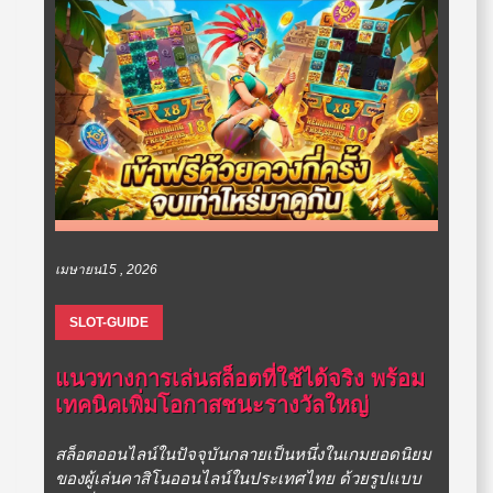
เมษายน15 , 2026
SLOT-GUIDE
แนวทางการเล่นสล็อตที่ใช้ได้จริง พร้อม
เทคนิคเพิ่มโอกาสชนะรางวัลใหญ่
สล็อตออนไลน์ในปัจจุบันกลายเป็นหนึ่งในเกมยอดนิยม
ของผู้เล่นคาสิโนออนไลน์ในประเทศไทย ด้วยรูปแบบ