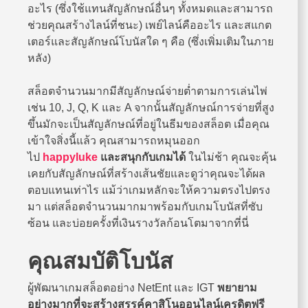
อะไร (ซึ่งใช้แทนสัญลักษณ์อื่นๆ ทั้งหมดและสามารถ
ช่วยคุณสร้างไลน์ที่ชนะ) เพย์ไลน์คืออะไร และสแกต
เตอร์และสัญลักษณ์โบนัสใด ๆ คือ (ซึ่งเพิ่มเติมในภาย
หลัง)
สล็อตจำนวนมากมีสัญลักษณ์จ่ายต่ำตามการเล่นไพ่
เช่น 10, J, Q, K และ A จากนั้นสัญลักษณ์การจ่ายที่สูง
ขึ้นมักจะเป็นสัญลักษณ์ที่อยู่ในธีมของสล็อต เมื่อคุณ
เข้าใจสิ่งนี้แล้ว คุณสามารถหมุนออก
ไป
happyluke
และสนุกกับเกมได้
ในไม่ช้า คุณจะคุ้น
เคยกับสัญลักษณ์ที่สร้างเส้นชัยและดูว่าคุณจะได้ผล
ตอบแทนเท่าไร แม้ว่าเกมหลักจะให้ความตรงไปตรง
มา แต่สล็อตจำนวนมากมาพร้อมกับเกมโบนัสที่ซับ
ซ้อน และบ่อยครั้งที่เงินรางวัลก้อนโตมาจากที่นี่
คุณสมบัติโบนัส
ผู้พัฒนาเกมสล็อตอย่าง NetEnt และ IGT
พยายาม
อย่างมากที่จะสร้างสรรค์
คาสิโนออนไลน์เครดิตฟรี