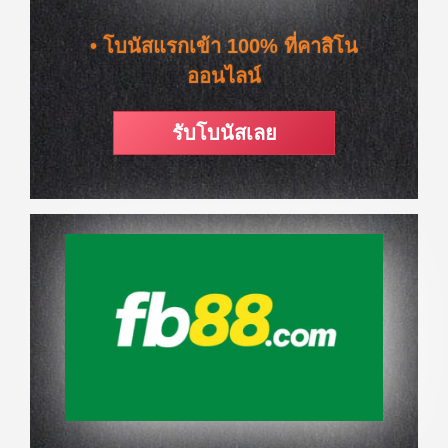
• โบนัสแรกเข้า 100% ที่คาสิโน
ออนไลน์
รับโบนัสเลย