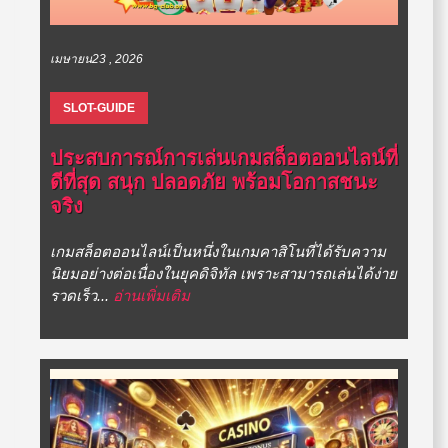
เมษายน23 , 2026
SLOT-GUIDE
ประสบการณ์การเล่นเกมสล็อตออนไลน์ที่
ดีที่สุด สนุก ปลอดภัย พร้อมโอกาสชนะ
จริง
เกมสล็อตออนไลน์เป็นหนึ่งในเกมคาสิโนที่ได้รับความ
นิยมอย่างต่อเนื่องในยุคดิจิทัล เพราะสามารถเล่นได้ง่าย
รวดเร็ว...
อ่านเพิ่มเติม