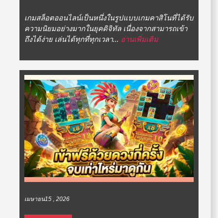
เกมสล็อตออนไลน์เป็นหนึ่งในรูปแบบเกมคาสิโนที่ได้รับ
ความนิยมอย่างมากในยุคดิจิทัล เนื่องจากสามารถเข้า
ถึงได้ง่าย เล่นได้ทุกที่ทุกเวลา...
อ่านเพิ่มเติม
เมษายน15 , 2026