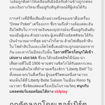
วงล้อถูกตั้งค่าให้เคลื่อนที่เมื่อมือจับด้านข้างถูกกดลง
และเงินรางวัลจะขึ้นอยู่กับสัญลักษณ์ที่ผู้เล่นได้รับ
การสร้างที่มีชื่อเสียงอีกอย่างหนึ่งของเขาคือเครื่อง
“Draw Poker” เครื่องแรก ซึ่งรวมถึงห้าวงล้อแต่ละอัน
ถือไพ่สิบใบ การจ่ายเงินของอุปกรณ์จะขึ้นอยู่กับอันดับ
ของมือผู้เล่น ตัวอย่างเช่น ผู้เล่นที่มีรอยัลฟลัชจะได้รับ
เงินจำนวนมากที่สุด อย่างไรก็ตาม ด้วยไพ่เพียงห้าสิบ
ใบ โพดำสิบใบและแจ็คโพธิ์แดงมักจะถูกแยกออกจาก
กัน และหากไม่มีสองใบนั้น
โอกาสที่ใครก็สนุกได้เข้า
เล่นทาง
slot bkk
ซึ่งจะได้รอยัลฟลัชก็มีน้อย น่า
เสียดายที่ในปี 1906 ซานฟรานซิสโกได้รับผลกระทบ
จากแผ่นดินไหวที่ทำลายเครื่องจักร “Liberty Bell” ไป
ทั้งหมด ยกเว้นสี่เครื่อง ผู้รอดชีวิตคนหนึ่งสามารถ
พบเห็นได้ที่ Liberty Belle Saloon ในเมือง Reno รัฐ
เนวาดา ซึ่งจัดแสดงเครื่องเป็นโบราณวัตถุ
สนุกกับ
แพลตฟอร์มยอดนิยมได้ทาง
sbfplay
ถูกคัดลอกโดยเฮอร์เบิร์ต