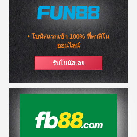
• โบนัสแรกเข้า 100% ที่คาสิโน
ออนไลน์
รับโบนัสเลย