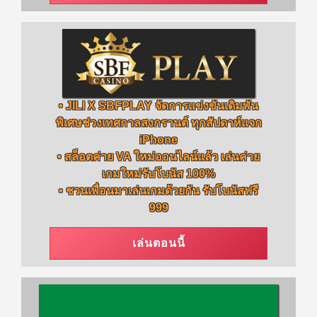
• JILI X SBFPLAY จัดการแข่งขันเดิมพัน
พิเศษช่วงเทศกาลสงกรานต์ ทุกสัปดาห์แจก
iPhone
• สล็อตค่าย VA ใหม่ออนไลน์แล้ว เล่นค่าย
เกมใหม่รับโบนัส 100%
• ชวนเพื่อนมาเล่นเกมด้วยกัน รับโบนัสฟรี
999
เล่นตอนนี้