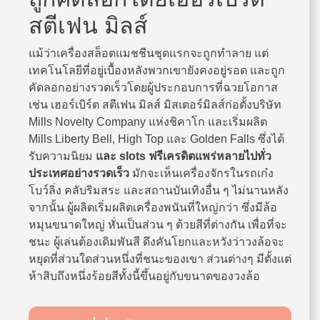
สตีเฟน มิลส์
แม้ว่าเครื่องสล็อตแมชชีนชุดแรกจะถูกทำลาย แต่
เทคโนโลยีที่อยู่เบื้องหลังพวกเขายังคงอยู่รอด และถูก
คัดลอกอย่างรวดเร็วโดยผู้ประกอบการที่ฉวยโอกาส
เช่น เฮอร์เบิร์ต สตีเฟน มิลส์ มิสเตอร์มิลส์ก่อตั้งบริษัท
Mills Novelty Company แห่งชิคาโก และเริ่มผลิต
Mills Liberty Bell, High Top และ Golden Falls ซึ่งได้
รับความนิยม
และ
slots ฟรีเครดิตแพร่หลายไปทั่ว
ประเทศอย่างรวดเร็ว
มักจะเห็นเครื่องจักรในรถเก๋ง
โบว์ลิ่ง คลับริมสระ และสถานบันเทิงอื่น ๆ ไม่นานหลัง
จากนั้น ผู้ผลิตเริ่มผลิตเครื่องพนันที่ใหญ่กว่า ซึ่งมีล้อ
หมุนขนาดใหญ่ หั่นเป็นส่วน ๆ ด้วยสีที่ต่างกัน เพื่อที่จะ
ชนะ ผู้เล่นต้องเดิมพันสี ดึงคันโยกและหวังว่าวงล้อจะ
หยุดที่ส่วนใดส่วนหนึ่งที่ชนะของเขา ส่วนต่างๆ มีตั้งแต่
ห้าสิบถึงหนึ่งร้อยสีทั้งนี้ขึ้นอยู่กับขนาดของวงล้อ