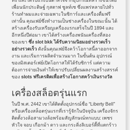
ทึ่ง และได้รับแรงบันดาลใจจากอุปกรณ์ที่สร้างขึ้นโดย
เพื่อนนักประดิษฐ์ กุสตาฟ ชูลท์เซ ซึ่งแพร่หลายไปทั่ว
ร้านทำผมและจ่ายเฉพาะในซิการ์และเครื่องดื่มฟรี
เท่านั้น คุณเฟย์ซึ่งทำงานเป็นช่างเครื่องในขณะนั้น ได้
สร้างเครื่องรับเหรียญเครื่องแรกเสร็จในปี 1894 และ
อีกหนึ่งปีต่อมา เขาได้สร้างเครื่องพนันเครื่องที่สอง
ของเขา
ซึ่ง
slot bkk ได้รับความนิยมอย่างรวดเร็ว
อย่างรวดเร็ว
ดังนั้นคุณเฟย์จึงคว้าโอกาสนี้ลาออกจาก
งาน และเริ่มการผลิตจำนวนมาก ในขั้นต้น อุปกรณ์
ของมิสเตอร์เฟย์เปิดโอกาสให้ได้รับซิการ์ แต่ความ
ต้องการจ่ายเงินทำให้เขาปรับเปลี่ยนผลงานสร้างสรรค์
ของ
slots ฟรีเครดิตเพื่อสร้างโอกาสคว้าเงินรางวัล
เครื่องสล็อตรุ่นแรก
ในปี พ.ศ. 2442 เขาได้ติดตั้งอุปกรณ์ชื่อ “Liberty Bell”
หรือเครื่องสล็อตรุ่นแรกที่เรารู้จักในปัจจุบัน เครื่องจักร
ติดตั้งวงล้อสามวงล้อพร้อมสัญลักษณ์หกแบบ: เพชร
หัวใจ จอบ เกือกม้า ดาว และกระดิ่งลิเบอร์ตี้ที่แตกร้าว