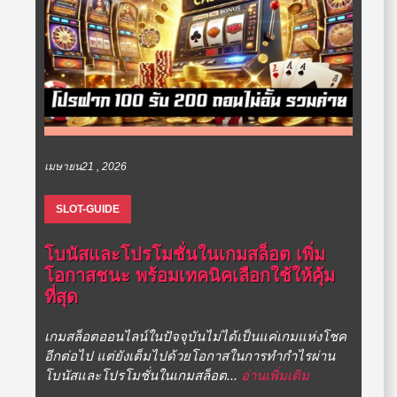
เมษายน21 , 2026
SLOT-GUIDE
โบนัสและโปรโมชั่นในเกมสล็อต เพิ่ม
โอกาสชนะ พร้อมเทคนิคเลือกใช้ให้คุ้ม
ที่สุด
เกมสล็อตออนไลน์ในปัจจุบันไม่ได้เป็นแค่เกมแห่งโชค
อีกต่อไป แต่ยังเต็มไปด้วยโอกาสในการทำกำไรผ่าน
โบนัสและโปรโมชั่นในเกมสล็อต...
อ่านเพิ่มเติม