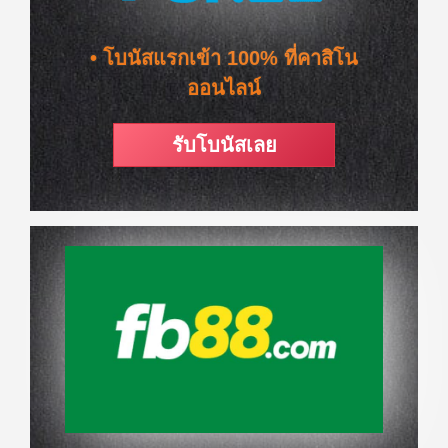
• โบนัสแรกเข้า 100% ที่คาสิโน
ออนไลน์
รับโบนัสเลย