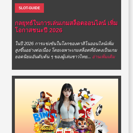
SLOT-GUIDE
กลยุทธ์ในการเล่นเกมสล็อตออนไลน์ เพิ่ม
โอกาสชนะปี 2026
ในปี 2026 การแข่งขันในโลกของคาสิโนออนไลน์เพิ่ม
สูงขึ้นอย่างต่อเนื่อง โดยเฉพาะเกมสล็อตที่ยังคงเป็นเกม
ยอดนิยมอันดับต้น ๆ ของผู้เล่นชาวไทย...
อ่านเพิ่มเติม