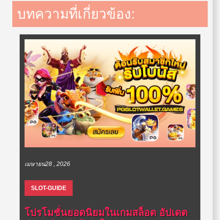
บทความที่เกี่ยวข้อง:
เมษายน28 , 2026
SLOT-GUIDE
โปรโมชั่นยอดนิยมในเกมสล็อต อัปเดต