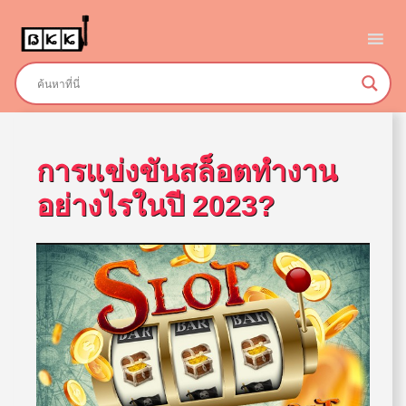
Skip
to
content
การแข่งขันสล็อตทำงาน
อย่างไรในปี 2023?