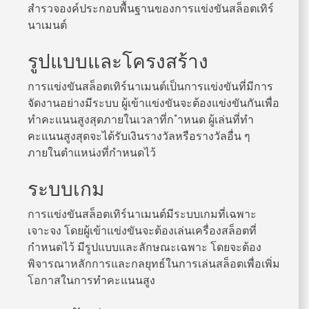
สำรวจองค์ประกอบพื้นฐานของการแข่งขันสล็อตเทิร์
นาเมนต์
รูปแบบและโครงสร้าง
การแข่งขันสล็อตเทิร์นาเมนต์เป็นการแข่งขันที่มีการ
จัดงานอย่างมีระบบ ผู้เข้าแข่งขันจะต้องแข่งขันกันเพื่อ
ทำคะแนนสูงสุดภายในเวลาที่ก ำหนด ผู้เล่นที่ทำ
คะแนนสูงสุดจะได้รับเงินรางวัลหรือรางวัลอื่น ๆ
ภายในตำแหน่งที่กำหนดไว้
ระบบเกม
การแข่งขันสล็อตเทิร์นาเมนต์มีระบบเกมที่เฉพาะ
เจาะจง โดยผู้เข้าแข่งขันจะต้องเล่นเครื่องสล็อตที่
กำหนดไว้ มีรูปแบบและลักษณะเฉพาะ โดยจะต้อง
พิจารณาหลักการและกลยุทธ์ในการเล่นสล็อตเพื่อเพิ่ม
โอกาสในการทำคะแนนสูง