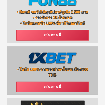
• พิเศษ!! ขอรับได้ทุกสัปดาห์สูงถึง 2,500 บาท
• รางวัลกว่า 38 ล้านบาท
• โบนัสแรกเข้า 100% ที่คาสิโนออนไลน์
เล่นตอนนี้
• โบนัส 100% จากการฝากครั้งแรก ถึง 4000
THB
เล่นตอนนี้