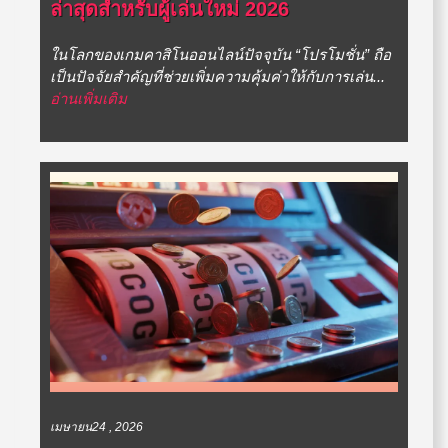
ล่าสุดสำหรับผู้เล่นใหม่ 2026
ในโลกของเกมคาสิโนออนไลน์ปัจจุบัน “โปรโมชั่น” ถือ
เป็นปัจจัยสำคัญที่ช่วยเพิ่มความคุ้มค่าให้กับการเล่น...
อ่านเพิ่มเติม
เมษายน24 , 2026