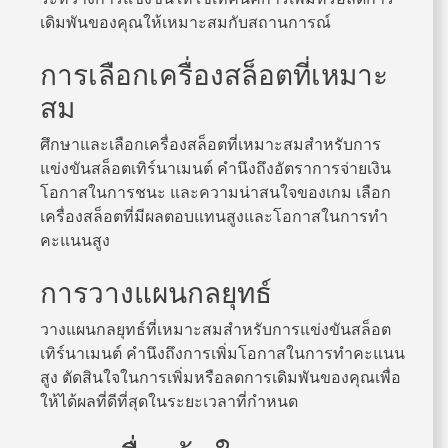
เดิมพันของคุณให้เหมาะสมกับสถานการณ์
การเลือกเครื่องสล็อตที่เหมาะ
สม
ศึกษาและเลือกเครื่องสล็อตที่เหมาะสมสำหรับการ
แข่งขันสล็อตเทิร์นาเมนต์ คำนึงถึงอัตราการจ่ายเงิน
โอกาสในการชนะ และความน่าสนใจของเกม เลือก
เครื่องสล็อตที่มีผลตอบแทนสูงและโอกาสในการทำ
คะแนนสูง
การวางแผนกลยุทธ์
วางแผนกลยุทธ์ที่เหมาะสมสำหรับการแข่งขันสล็อต
เทิร์นาเมนต์ คำนึงถึงการเพิ่มโอกาสในการทำคะแนน
สูง ตัดสินใจในการเพิ่มหรือลดการเดิมพันของคุณเพื่อ
ให้ได้ผลที่ดีที่สุดในระยะเวลาที่กำหนด