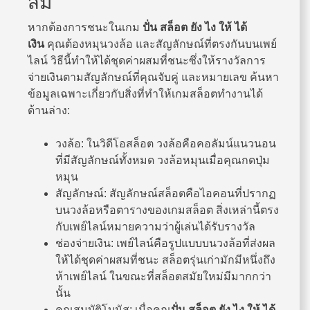
สม
หากต้องการชนะในเกม
ปั่น สล็อต ยัง ไง ให้ ได้
เงิน
คุณต้องหมุนวงล้อ และสัญลักษณ์ที่ตรงกันบนเพย์
ไลน์ วิธีนี้ทำให้ได้ชุดค่าผสมที่ชนะซึ่งให้รางวัลการ
จ่ายเงินตามสัญลักษณ์ที่คุณจับคู่ และหมายเลข ค้นหา
ข้อมูลเฉพาะเกี่ยวกับสิ่งที่ทำให้เกมสล็อตทำงานได้
ด้านล่าง:
วงล้อ: ในวิดีโอสล็อต วงล้อคือคอลัมน์แนวนอน
ที่มีสัญลักษณ์ทั้งหมด วงล้อหมุนเมื่อคุณกดปุ่ม
หมุน
สัญลักษณ์: สัญลักษณ์สล็อตคือไอคอนที่ปรากฏ
บนวงล้อหรือตารางของเกมสล็อต สิ่งเหล่านี้ตรง
กับเพย์ไลน์หมายความว่าผู้เล่นได้รับรางวัล
ช่องจ่ายเงิน: เพย์ไลน์คือรูปแบบบนวงล้อที่ส่งผล
ให้ได้ชุดค่าผสมที่ชนะ สล็อตรุ่นเก่ามักมีหนึ่งถึง
ห้าเพย์ไลน์ ในขณะที่สล็อตสมัยใหม่มีมากกว่า
นั้น
คุณสมบัติโบนัส: เมื่อคุณ
ปั่น สล็อต ยัง ไง ให้ ได้