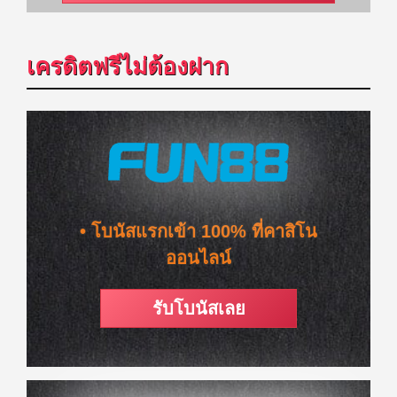
เครดิตฟรีไม่ต้องฝาก
• โบนัสแรกเข้า 100% ที่คาสิโน
ออนไลน์
รับโบนัสเลย