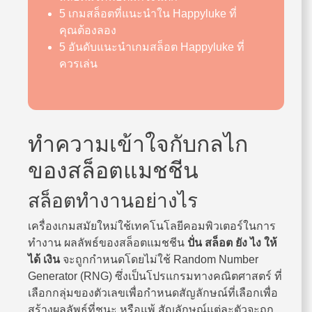
5 เกมสล็อตที่แนะนำใน Happyluke ที่
คุณต้องลอง
5 อันดับแนะนำเกมสล็อต Happyluke ที่
ควรเล่น
ทำความเข้าใจกับกลไก
ของสล็อตแมชชีน
สล็อตทำงานอย่างไร
เครื่องเกมสมัยใหม่ใช้เทคโนโลยีคอมพิวเตอร์ในการ
ทำงาน ผลลัพธ์ของสล็อตแมชชีน
ปั่น สล็อต ยัง ไง ให้
ได้ เงิน
จะถูกกำหนดโดยไม่ใช้ Random Number
Generator (RNG) ซึ่งเป็นโปรแกรมทางคณิตศาสตร์ ที่
เลือกกลุ่มของตัวเลขเพื่อกำหนดสัญลักษณ์ที่เลือกเพื่อ
สร้างผลลัพธ์ที่ชนะ หรือแพ้ สัญลักษณ์แต่ละตัวจะถูก