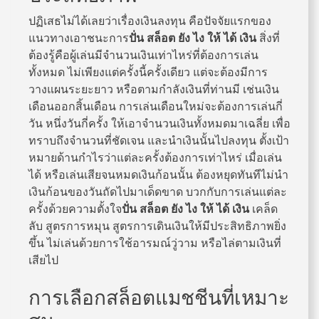
ปฏิเสธไม่ได้เลยว่าเรื่องเงินลงทุน คือปัจจัยแรกของ
แนวทางเอาชนะการ
ปั่น สล็อต ยัง ไง ให้ ได้ เงิน
สิ่งที่
ต้องรู้คือผู้เล่นมีจำนวนเงินเท่าไหร่ที่ต้องการเล่น
ทั้งหมด ไม่เพียงแต่ครั้งนี้ครั้งเดียว แต่จะต้องมีการ
วางแผนระยะยาว หรือตามกำลังเงินที่ท่านมี เช่นเงิน
เดือนออกสิ้นเดือน การเล่นเดือนใหม่จะต้องการเล่นกี่
วัน หนึ่งวันกี่ครั้ง ให้เอาจำนวนเงินทั้งหมดมาเฉลี่ย เพื่อ
ทราบถึงจำนวนที่ชัดเจน และนำเงินนั้นไปลงทุน ตั้งเป้า
หมายด้านกำไรว่าแต่ละครั้งต้องการเท่าไหร่ เมื่อเล่น
ได้ หรือเล่นเสียจนหมดเงินก้อนนั้น ต้องหยุดทันทีไม่นำ
เงินก้อนของวันถัดไปมาเด็ดขาด บวกกับการเล่นแต่ละ
ครั้งด้วยความตั้งใจ
ปั่น สล็อต ยัง ไง ให้ ได้ เงิน
เคล็ด
ลับ สูตรการหมุน สูตรการเดินเงินให้มีประสิทธิภาพยิ่ง
ขึ้น ไม่เล่นด้วยการใช้อารมณ์วู่วาม หรือไล่ตามเงินที่
เสียไป
การเลือกสล็อตแมชชีนที่เหมาะ