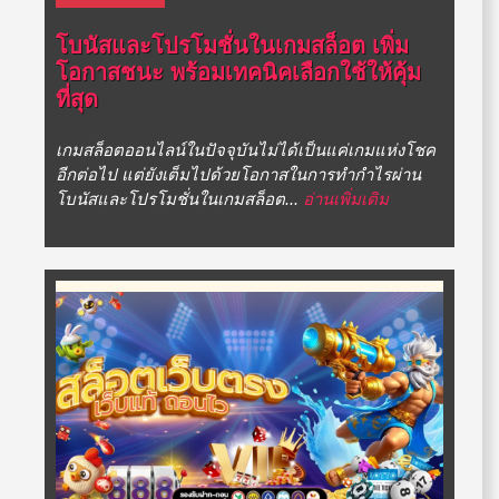
โบนัสและโปรโมชั่นในเกมสล็อต เพิ่ม
โอกาสชนะ พร้อมเทคนิคเลือกใช้ให้คุ้ม
ที่สุด
เกมสล็อตออนไลน์ในปัจจุบันไม่ได้เป็นแค่เกมแห่งโชค
อีกต่อไป แต่ยังเต็มไปด้วยโอกาสในการทำกำไรผ่าน
โบนัสและโปรโมชั่นในเกมสล็อต...
อ่านเพิ่มเติม