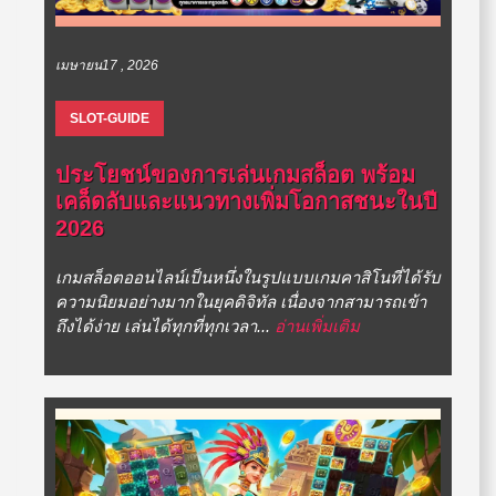
เมษายน17 , 2026
SLOT-GUIDE
ประโยชน์ของการเล่นเกมสล็อต พร้อม
เคล็ดลับและแนวทางเพิ่มโอกาสชนะในปี
2026
เกมสล็อตออนไลน์เป็นหนึ่งในรูปแบบเกมคาสิโนที่ได้รับ
ความนิยมอย่างมากในยุคดิจิทัล เนื่องจากสามารถเข้า
ถึงได้ง่าย เล่นได้ทุกที่ทุกเวลา...
อ่านเพิ่มเติม