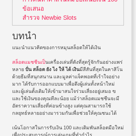
ข้อเสนอ
สำรวจ Newbie Slots
บทนำ
แนะนำแนวคิดของการหมุนสล็อตให้ได้เงิน
สล็อตแมชชีนเป็
นเครื่องเล่นที่ดังที่สุดรู้จักกันอย่างแพร่
หลาย
ปั่น สล็อต ยัง ไง ให้ ได้ เงิน
มีสีสันที่สุดในคาสิโน
ด้วยธีมที่สนุกสนาน และมูลค่าแจ็คพอตที่เร้าใจอย่าง
มาก ได้รับการออกแบบมาเพื่อดึงผู้เล่นทั้งหน้าใหม่
และผู้เล่นดั้งเดิมให้เข้ามาสนใจร่วมเสี่ยงอยู่เสมอ ฃ
และใช้เงินของคุณทีละน้อย แม้ว่าสล็อตแมชชีนจะมี
อัตราความเสี่ยงที่ค่อนข้างสูง แต่คุณสามารถใช้
กลยุทธ์หลายอย่างมารวมกันเพื่อช่วยให้คุณชนะได้
เน้นโอกาสในการรับเงิน 100 และเดิมพันสล็อตมือใหม่
เพื่อประสบการณ์การเล่นเกมที่ทำกำไร