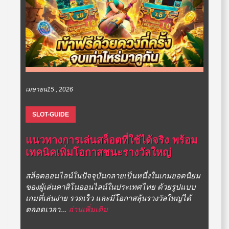
เมษายน15 , 2026
SLOT-GUIDE
แนวทางการเล่นสล็อตที่ใช้ได้จริง พร้อม
เทคนิคเพิ่มโอกาสชนะรางวัลใหญ่
สล็อตออนไลน์ในปัจจุบันกลายเป็นหนึ่งในเกมยอดนิยม
ของผู้เล่นคาสิโนออนไลน์ในประเทศไทย ด้วยรูปแบบ
เกมที่เล่นง่าย รวดเร็ว และมีโอกาสลุ้นรางวัลใหญ่ได้
ตลอดเวลา...
อ่านเพิ่มเติม