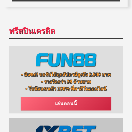
ฟรีสปินเครดิต
• พิเศษ!! ขอรับได้ทุกสัปดาห์สูงถึง 2,500 บาท
• รางวัลกว่า 38 ล้านบาท
• โบนัสแรกเข้า 100% ที่คาสิโนออนไลน์
เล่นตอนนี้