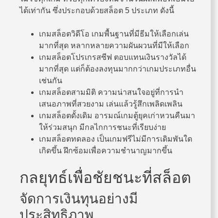
ได้เท่ากัน ซึ่งประกอบด้วยสล็อต 5 ประเภท ดังนี้
เกมสล็อตวิดีโอ เกมพื้นฐานที่มีธีมให้เลือกเล่น
มากที่สุด หลากหลายความผันผวนที่มีให้เลือก
เกมสล็อตโปรเกรสซีฟ ตอบแทนเงินรางวัลได้
มากที่สุด แต่ก็ต้องลงทุนมากกว่าเกมประเภทอื่น
เช่นกัน
เกมสล็อตสามมิติ ความน่าสนใจอยู่ที่การนำ
เสนอภาพที่สวยงาม เล่นแล้วรู้สึกเพลิดเพลิน
เกมสล็อตดั้งเดิม อารมณ์เกมตู้ยุคเก่าหวนคืนมา
ให้ร่วมสนุก มีกลไกการชนะที่เรียบง่าย
เกมสล็อตทดลอง เป็นเกมฟรีไม่มีการเดิมพันใด
เกิดขึ้น ฝึกซ้อมเพื่อความชำนาญมากขึ้น
กลยุทธ์เพื่อชัยชนะที่สล็อต
จัดการเงินทุนอย่างมี
ประสิทธิภาพ