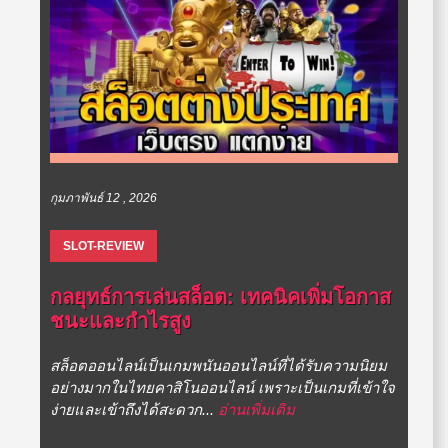
กุมภาพันธ์ 12 , 2026
SLOT-REVIEW
กลยุทธ์การเล่นสล็อต: เทคนิคเพิ่มโอกาส
ชนะและกำไรสูง
สล็อตออนไลน์เป็นเกมพนันออนไลน์ที่ได้รับความนิยม
อย่างมากในไทยคาสิโนออนไลน์ เพราะเป็นเกมที่เข้าใจ
ง่ายและเข้าถึงได้สะดวก...
อ่านเพิ่มเติม