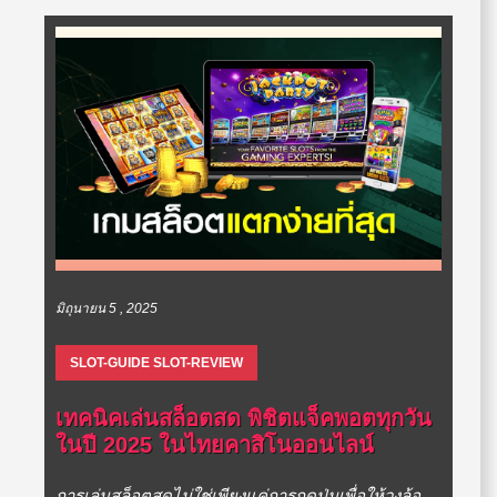
มิถุนายน 5 , 2025
SLOT-GUIDE SLOT-REVIEW
เทคนิคเล่นสล็อตสด พิชิตแจ็คพอตทุกวัน
ในปี 2025 ในไทยคาสิโนออนไลน์
การเล่นสล็อตสดไม่ใช่เพียงแค่การกดปุ่มเพื่อให้วงล้อ