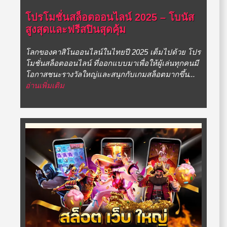
โปรโมชั่นสล็อตออนไลน์ 2025 – โบนัส
สูงสุดและฟรีสปินสุดคุ้ม
โลกของคาสิโนออนไลน์ในไทยปี 2025 เต็มไปด้วย โปร
โมชั่นสล็อตออนไลน์ ที่ออกแบบมาเพื่อให้ผู้เล่นทุกคนมี
โอกาสชนะรางวัลใหญ่และสนุกกับเกมสล็อตมากขึ้น...
อ่านเพิ่มเติม