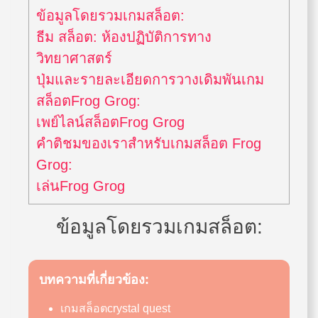
ข้อมูลโดยรวมเกมสล็อต:
ธีม สล็อต: ห้องปฏิบัติการทาง
วิทยาศาสตร์
ปุ่มและรายละเอียดการวางเดิมพันเกม
สล็อตFrog Grog:
เพย์ไลน์สล็อตFrog Grog
คำติชมของเราสำหรับเกมสล็อต Frog
Grog:
เล่นFrog Grog
ข้อมูลโดยรวมเกมสล็อต:
บทความที่เกี่ยวข้อง:
เกมสล็อตcrystal quest