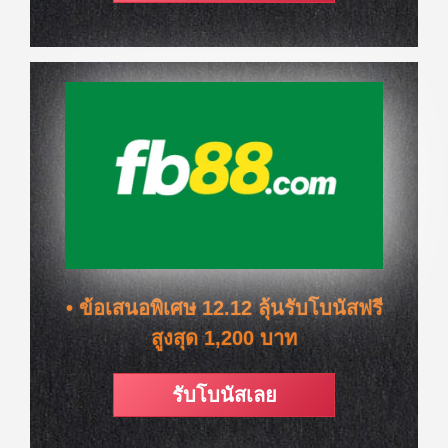
• ข้อเสนอพิเศษ 12.12 ลุ้นรับโบนัสฟรี
สูงสุด 1,200 บาท
รับโบนัสเลย