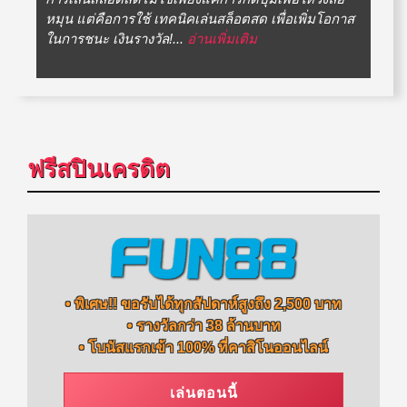
หมุน แต่คือการใช้ เทคนิคเล่นสล็อตสด เพื่อเพิ่มโอกาส
ในการชนะ เงินรางวัล!...
อ่านเพิ่มเติม
ฟรีสปินเครดิต
• พิเศษ!! ขอรับได้ทุกสัปดาห์สูงถึง 2,500 บาท
• รางวัลกว่า 38 ล้านบาท
• โบนัสแรกเข้า 100% ที่คาสิโนออนไลน์
เล่นตอนนี้