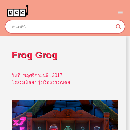
Skip
to
content
Frog Grog
วันที่:
พฤศจิกายน9 , 2017
โดย:
มนัสยา รุ่งเรืองวรรณชัย