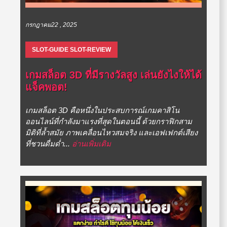
กรกฎาคม22 , 2025
SLOT-GUIDE SLOT-REVIEW
เกมสล็อต 3D ที่มีรางวัลสูง เล่นยังไงให้ได้
แจ็คพอต!
เกมสล็อต 3D คือหนึ่งในประสบการณ์เกมคาสิโน
ออนไลน์ที่กำลังมาแรงที่สุดในตอนนี้ ด้วยกราฟิกสาม
มิติที่ล้ำสมัย ภาพเคลื่อนไหวสมจริง และเอฟเฟกต์เสียง
ที่ชวนดื่มด่ำ...
อ่านเพิ่มเติม