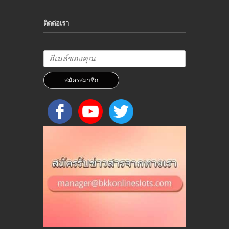
ติดต่อเรา