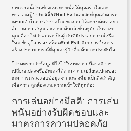
บทความนี้เป็นเพียงแนวทางเพื่อให้คุณเข้าใจและ
ทำความรู้จักกับ
สล็อตRed Evil
และวิธีที่คุณสามารถ
เตรียมตัวในการสำรวจโลกของเกมได้อย่างเต็มที่ อย่า
ลืมว่าความสนุกและความตื่นเต้นขึ้นอยู่กับเส้นทางที่
คุณเลือก ไม่ว่าคุณจะเป็นผู้เล่นที่มีประสบการณ์หรือ
ใหม่เข้าสู่โลกของ
สล็อตRed Evil
มีบทบาทในการ
สร้างประสบการณ์ที่คุณจะรู้สึกตื่นเต้นและประทับใจ
โปรดทราบว่าข้อมูลที่ให้ไว้ในบทความนี้อาจมีการ
เปลี่ยนแปลงหรืออัพเดตได้ตามความเปลี่ยนแปลงของ
เกม การตรวจสอบข้อมูลจากแหล่งที่มาเป็นสิ่งสำคัญ
เพื่อความถูกต้องและความเข้าใจที่ถูกต้อง
การเล่นอย่างมีสติ: การเล่น
พนันอย่างรับผิดชอบและ
มาตรการความปลอดภัย