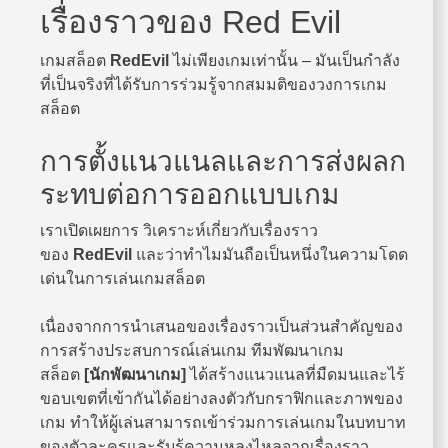
เรื่องราวของ Red Evil
เกมสล็อต
RedEvil
ไม่เพียงเกมเท่านั้น – มันเป็นกำลัง
ที่เป็นจริงที่ได้รับการร่วมรู้จากสมมติของวงการเกม
สล็อต
การตั้งแนวแนลและการส่งผลก
ระทบต่อการออกแบบเกม
เราเปิดเผยการ วิเคราะห์เกี่ยวกับเรื่องราว
ของ
RedEvil
และว่าทำไมมันถือเป็นหนึ่งในความโดด
เด่นในการเล่นเกมสล็อต
เนื่องจากการนำเสนอของเรื่องราวเป็นส่วนสำคัญของ
การสร้างประสบการณ์เล่นเกม ทีมพัฒนาเกม
สล็อต
[นักพัฒนาเกม]
ได้สร้างแนวแนลที่มืดมนและไร้
ขอบเขตที่เข้ากันได้อย่างลงตัวกับกราฟิกและภาพของ
เกม ทำให้ผู้เล่นสามารถเข้าร่วมการเล่นเกมในบทบาท
ของตัวละครและรับรู้ความหลงไหลจากเรื่องราว