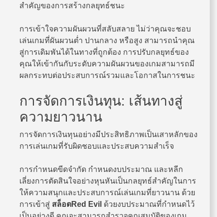
สำคัญของการสร้างกลยุทธ์ชนะ
การเข้าใจความผันผวนที่สลับสลาย ไม่ว่าคุณจะชอบ
เล่นเกมที่ผันผวนต่ำ ปานกลาง หรือสูง สามารถนำคุณ
สู่การเดิมพันได้ในทางที่ถูกต้อง การปรับกลยุทธ์ของ
คุณให้เข้ากันกับระดับความผันผวนของเกมสามารถมี
ผลกระทบต่อประสบการณ์รวมและโอกาสในการชนะ
การจัดการเงินทุน: เส้นทางสู่
ความยาวนาน
การจัดการเงินทุนอย่างมีประสิทธิภาพเป็นเสาหลักของ
การเล่นเกมที่รับผิดชอบและประสบความสำเร็จ
การกำหนดขีดจำกัด กำหนดงบประมาณ และหลีก
เลี่ยงการตัดสินใจอย่างหุนหันเป็นกลยุทธ์สำคัญในการ
ให้ความสนุกและประสบการณ์เล่นเกมที่ยาวนาน ด้วย
การเข้าสู่
สล็อตRed Evil
ด้วยงบประมาณที่กำหนดไว้
เป็นอย่างดี คุณจะสามารถสำรวจคุณสมบัติของเกม