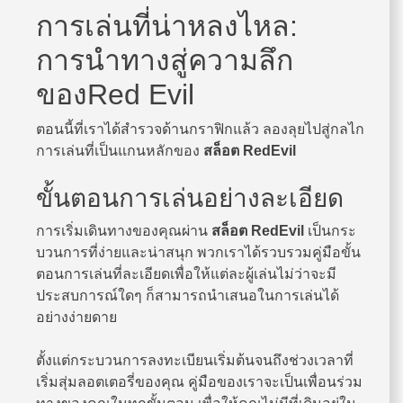
การเล่นที่น่าหลงไหล:
การนำทางสู่ความลึก
ของRed Evil
ตอนนี้ที่เราได้สำรวจด้านกราฟิกแล้ว ลองลุยไปสู่กลไก
การเล่นที่เป็นแกนหลักของ
สล็อต RedEvil
ขั้นตอนการเล่นอย่างละเอียด
การเริ่มเดินทางของคุณผ่าน
สล็อต RedEvil
เป็นกระ
บวนการที่ง่ายและน่าสนุก พวกเราได้รวบรวมคู่มือขั้น
ตอนการเล่นที่ละเอียดเพื่อให้แต่ละผู้เล่นไม่ว่าจะมี
ประสบการณ์ใดๆ ก็สามารถนำเสนอในการเล่นได้
อย่างง่ายดาย
ตั้งแต่กระบวนการลงทะเบียนเริ่มต้นจนถึงช่วงเวลาที่
เริ่มสุ่มลอตเตอรี่ของคุณ คู่มือของเราจะเป็นเพื่อนร่วม