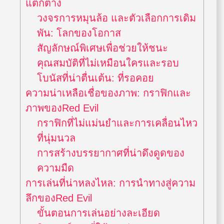
แตกต่าง
วงจรการหมุนล้อ และตัวเลือกการเดิม
พัน: โลกของโอกาส
สัญลักษณ์พิเศษเพื่อช่วยให้ชนะ
คุณสมบัติที่ไม่เหมือนใครและรอบ
โบนัสที่น่าตื่นเต้น: ที่รอคอย
ความน่าเหลือเชื่อของภาพ: กราฟิกและ
ภาพของRed Evil
กราฟิกที่ไม่แม่นยำและการเคลื่อนไหว
ที่นุ่มนวล
การสร้างบรรยากาศที่น่าดึงดูดของ
ความมืด
การเล่นที่น่าหลงไหล: การนำทางสู่ความ
ลึกของRed Evil
ขั้นตอนการเล่นอย่างละเอียด