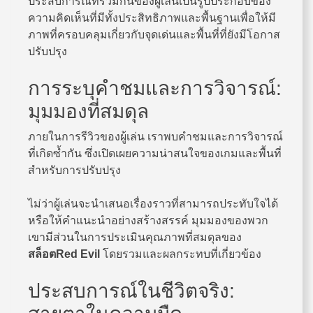
ประสบการณ์ที่รวมกันของผู้เล่นเป็นรูปประกอบของ
ความคิดเห็นที่มีทั้งประสิทธิภาพและพื้นฐานเพื่อให้มี
ภาพที่ครอบคลุมเกี่ยวกับจุดเด่นและพื้นที่ที่ยังมีโอกาส
ปรับปรุง
การระบุคำชมและการวิจารณ์:
มุมมองที่สมดุล
ภายในการรีวิวของผู้เล่น เราพบคำชมและการวิจารณ์
ที่เกิดซ้ำกัน ซึ่งเปิดเผยความน่าสนใจของเกมและพื้นที่
สำหรับการปรับปรุง
ไม่ว่าผู้เล่นจะนำเสนอเรื่องราวที่สามารถประทับใจได้
หรือให้คำแนะนำอย่างสร้างสรรค์ มุมมองของพวก
เขามีส่วนในการประเมินคุณภาพที่สมดุลของ
สล็อตRed Evil
โดยรวมและผลกระทบที่เกี่ยวข้อง
ประสบการณ์ในชีวิตจริง: