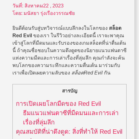
วันที่:
สิงหาคม22 , 2023
โดย:
มนัสยา รุ่งเรืองวรรณชัย
ยินดีต้อนรับสู่บทวิจารณ์แบบลึกลงในโลกของ
สล็อต
Red Evil
ของเรา ในรีวิวอย่างละเอียดนี้ เราจะพาคุณ
เข้าสู่โลกที่มืดมนและรับรองของเกมสล็อตที่น่าตื่นเต้น
นี้ ถ้าคุณชื่อชอบในความดึงดูดของนิยายแนวแฟนตาซี
แห่งความมืดและการเล่าเรื่องที่ลุ่มลึก คุณกำลังจะค้น
พบโลกของความระทึกและความตื่นเต้น มาร่วมกับ
เราเพื่อเปิดเผยความลับของ
สล็อตRed Evil
กัน
สารบัญ
การเปิดเผยโลกมืดของ Red Evil
ธีมแนวแฟนตาซีที่มืดมนและการเล่า
เรื่องที่ลุ่มลึก
คุณสมบัติที่น่าดึงดูด: สิ่งที่ทำให้ Red Evil