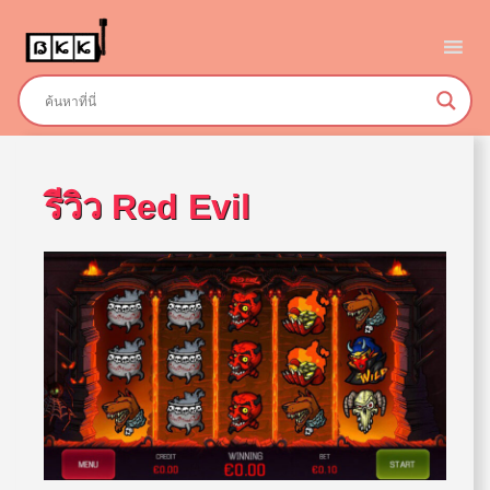
Skip
to
content
รีวิว Red Evil