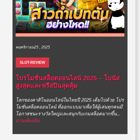
พฤศจิกายน25 , 2025
SLOT-REVIEW
โปรโมชั่นสล็อตออนไลน์ 2025 – โบนัส
สูงสุดและฟรีสปินสุดคุ้ม
โลกของคาสิโนออนไลน์ในไทยปี 2025 เต็มไปด้วย โปร
โมชั่นสล็อตออนไลน์ ที่ออกแบบมาเพื่อให้ผู้เล่นทุกคนมี
โอกาสชนะรางวัลใหญ่และสนุกกับเกมสล็อตมากขึ้น...
อ่านเพิ่มเติม