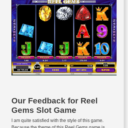
Our Feedback for Reel
Gems Slot Game
I am quite satisfied with the style of this game.
Because the theme of this Reel Gems game is