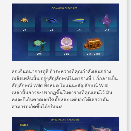
ลองจินตนาการดูสิ ถ้าระหว่างที่คุณกำลังเล่นอย่าง
เพลิดเพลินนั้น อยู่ๆสัญลักษณ์ในตารางที่ 1 ก็กลายเป็น
สัญลักษณ์ Wild ทั้งหมด ไม่แน่นะสัญลักษณ์ Wild
เหล่านั้นอาจจะปรากฏขึ้นในตารางที่คุณเล่นไว้ มัน
คงจะดีเกินคาดเลยใช่มั้ยหล่ะ แต่บอกได้เลยว่ามัน
สามารถเกิดขึ้นได้จริงนะ!