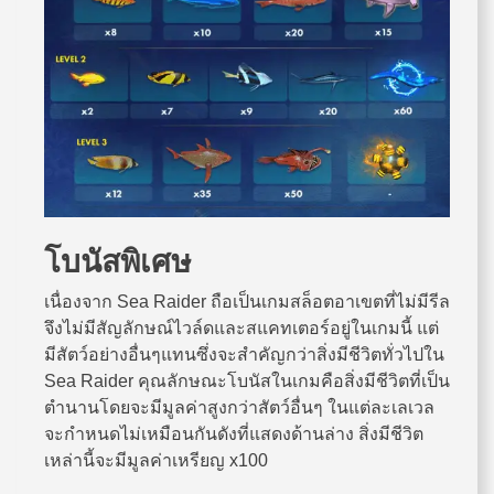
โบนัสพิเศษ
เนื่องจาก Sea Raider ถือเป็นเกมสล็อตอาเขตที่ไม่มีรีล
จึงไม่มีสัญลักษณ์ไวล์ดและสแคทเตอร์อยู่ในเกมนี้ แต่
มีสัตว์อย่างอื่นๆแทนซึ่งจะสำคัญกว่าสิ่งมีชีวิตทั่วไปใน
Sea Raider คุณลักษณะโบนัสในเกมคือสิ่งมีชีวิตที่เป็น
ตำนานโดยจะมีมูลค่าสูงกว่าสัตว์อื่นๆ ในแต่ละเลเวล
จะกำหนดไม่เหมือนกันดังที่แสดงด้านล่าง สิ่งมีชีวิต
เหล่านี้จะมีมูลค่าเหรียญ x100