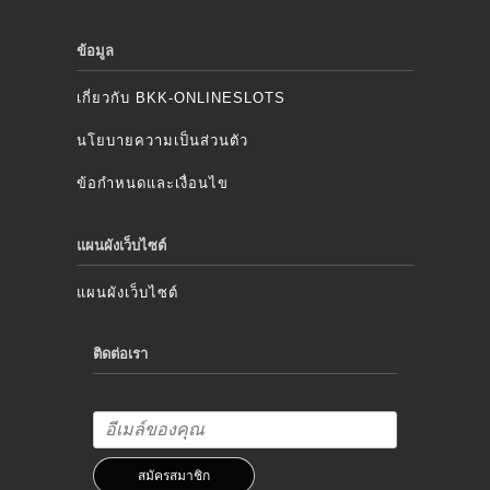
ข้อมูล
เกี่ยวกับ BKK-ONLINESLOTS
นโยบายความเป็นส่วนตัว
ข้อกำหนดและเงื่อนไข
แผนผังเว็บไซต์
แผนผังเว็บไซต์
ติดต่อเรา