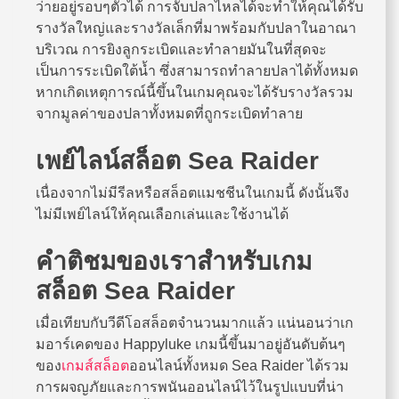
ว่ายอยู่รอบๆตัวได้ การจับปลาไหลได้จะทำให้คุณได้รับ
รางวัลใหญ่และรางวัลเล็กที่มาพร้อมกับปลาในอาณา
บริเวณ การยิงลูกระเบิดและทำลายมันในที่สุดจะ
เป็นการระเบิดใต้น้ำ ซึ่งสามารถทำลายปลาได้ทั้งหมด
หากเกิดเหตุการณ์นี้ขึ้นในเกมคุณจะได้รับรางวัลรวม
จากมูลค่าของปลาทั้งหมดที่ถูกระเบิดทำลาย
เพย์ไลน์สล็อต Sea Raider
เนื่องจากไม่มีรีลหรือสล็อตแมชชีนในเกมนี้ ดังนั้นจึง
ไม่มีเพย์ไลน์ให้คุณเลือกเล่นและใช้งานได้
คำติชมของเราสำหรับเกม
สล็อต Sea Raider
เมื่อเทียบกับวีดีโอสล็อตจำนวนมากแล้ว แน่นอนว่าเก
มอาร์เคดของ Happyluke เกมนี้ขึ้นมาอยู่อันดับต้นๆ
ของ
เกมส์สล็อต
ออนไลน์ทั้งหมด Sea Raider ได้รวม
การผจญภัยและการพนันออนไลน์ไว้ในรูปแบบที่น่า