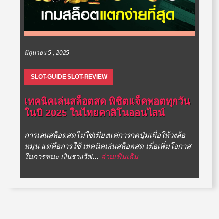
มิถุนายน 5 , 2025
SLOT-GUIDE SLOT-REVIEW
เทคนิคเล่นสล็อตสด พิชิตแจ็คพอตทุกวัน
ในปี 2025 ในไทยคาสิโนออนไลน์
การเล่นสล็อตสดไม่ใช่เพียงแค่การกดปุ่มเพื่อให้วงล้อ
หมุน แต่คือการใช้ เทคนิคเล่นสล็อตสด เพื่อเพิ่มโอกาส
ในการชนะ เงินรางวัล!...
อ่านเพิ่มเติม