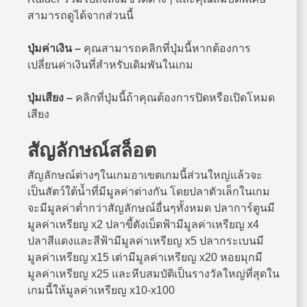
สามารถดูได้จากส่วนนี้
ปุ่มค่าเงิน –
คุณสามารถคลิกที่ปุ่มนี้หากต้องการ
เปลี่ยนค่าเงินที่สำหรับเดิมพันในเกม
ปุ่มเสียง –
คลิกที่ปุ่มนี้ถ้าคุณต้องการปิดหรือเปิดโหมด
เสียง
สัญลักษณ์สล็อต
สัญลักษณ์ต่างๆในเกมอาเขตเกมนี้ส่วนใหญ่แล้วจะ
เป็นสัตว์ใต้น้ำที่มีมูลค่าต่างกัน โดยปลาตัวเล็กในเกม
จะมีมูลค่าต่ำกว่าสัญลักษณ์อื่นๆทั้งหมด ปลาการ์ตูนมี
มูลค่าเหรียญ x2 ปลาขี้ตังเบ็ดฟ้ามีมูลค่าเหรียญ x4
ปลาสีแดงและสีฟ้ามีมูลค่าเหรียญ x5 ปลากระเบนมี
มูลค่าเหรียญ x15 เต่ามีมูลค่าเหรียญ x20 หอยมุกมี
มูลค่าเหรียญ x25 และหีบสมบัติเป็นรางวัลใหญ่ที่สุดใน
เกมนี้ให้มูลค่าเหรียญ x10-x100