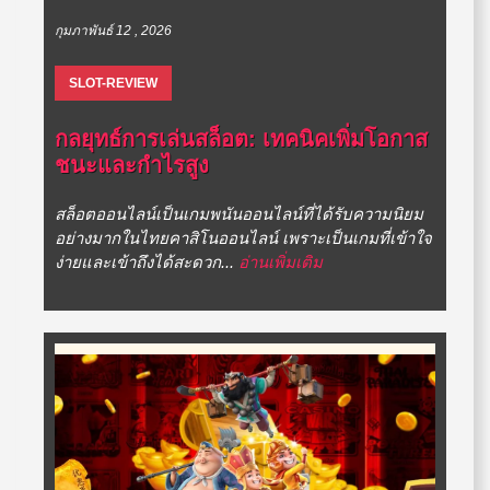
กุมภาพันธ์ 12 , 2026
SLOT-REVIEW
กลยุทธ์การเล่นสล็อต: เทคนิคเพิ่มโอกาส
ชนะและกำไรสูง
สล็อตออนไลน์เป็นเกมพนันออนไลน์ที่ได้รับความนิยม
อย่างมากในไทยคาสิโนออนไลน์ เพราะเป็นเกมที่เข้าใจ
ง่ายและเข้าถึงได้สะดวก...
อ่านเพิ่มเติม