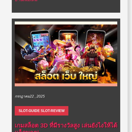
กรกฎาคม22 , 2025
SLOT-GUIDE SLOT-REVIEW
เกมสล็อต 3D ที่มีรางวัลสูง เล่นยังไงให้ได้