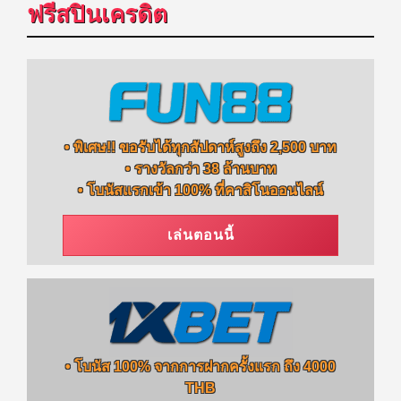
ฟรีสปินเครดิต
• พิเศษ!! ขอรับได้ทุกสัปดาห์สูงถึง 2,500 บาท
• รางวัลกว่า 38 ล้านบาท
• โบนัสแรกเข้า 100% ที่คาสิโนออนไลน์
เล่นตอนนี้
• โบนัส 100% จากการฝากครั้งแรก ถึง 4000
THB