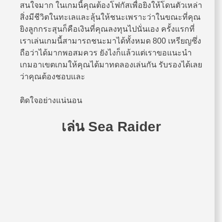
สนใจมาก ในเกมนี้คุณต้องโฟกัสเพื่อยิงให้โดนตัวเหล่า
สิ่งมีชีวิตในทะเลและลุ้นให้ชนะเพราะว่าในขณะที่คุณ
ยิงลูกกระสุนก็คือเงินที่คุณลงทุนไปนั่นเอง ครั้งแรกที่
เราเล่นเกมนี้สามารถชนะมาได้ทั้งหมด 800 เหรียญซึ่ง
ถือว่าได้มากพอสมควร ยังไงก็แล้วแต่เราขอแนะนำ
เกมอาเขตเกมให้คุณได้มาทดลองเล่นกัน รับรองได้เลย
ว่าคุณต้องชอบและ
ติดใจอย่างแน่นอน
เล่น Sea Raider