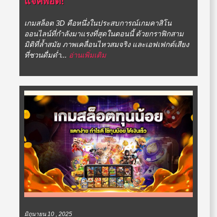
แจ็คพอต!
เกมสล็อต 3D คือหนึ่งในประสบการณ์เกมคาสิโน
ออนไลน์ที่กำลังมาแรงที่สุดในตอนนี้ ด้วยกราฟิกสาม
มิติที่ล้ำสมัย ภาพเคลื่อนไหวสมจริง และเอฟเฟกต์เสียง
ที่ชวนดื่มด่ำ...
อ่านเพิ่มเติม
มิถุนายน 10 , 2025