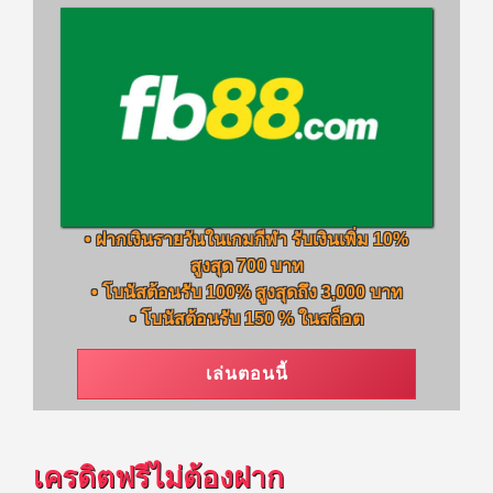
• ฝากเงินรายวันในเกมกีฬา รับเงินเพิ่ม 10%
สูงสุด 700 บาท
• โบนัสต้อนรับ 100% สูงสุดถึง 3,000 บาท
• โบนัสต้อนรับ 150 % ในสล็อต
เล่นตอนนี้
เครดิตฟรีไม่ต้องฝาก