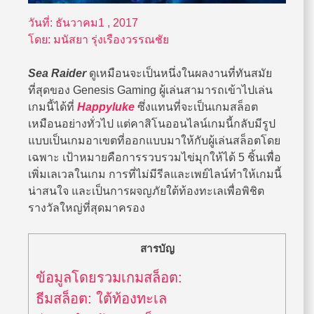
วันที่:
ธันวาคม1 , 2017
โดย:
มนัสยา รุ่งเรืองวรรณชัย
Sea Raider
ดูเหมือนจะเป็นหนึ่งในผลงานที่ทันสมัย
ที่สุดของ Genesis Gaming ผู้เล่นสามารถเข้าไปเล่น
เกมนี้ได้ที่
Happyluke
ซึ่งแทนที่จะเป็นเกมสล็อต
เหมือนอย่างทั่วไป แต่คาสิโนออนไลน์เกมนี้กลับมีรูป
แบบเป็นเกมอาเขตที่ออกแบบมาให้กับผู้เล่นสล็อตโดย
เฉพาะ เป้าหมายคือการรวบรวมไข่มุกให้ได้ 5 ชิ้นเพื่อ
เพิ่มเลเวลในเกม การที่ไม่มีรีลและเพย์ไลน์ทำให้เกมนี้
น่าสนใจ และเป็นการผจญภัยใต้ท้องทะเลเพื่อพิชิต
รางวัลใหญ่ที่สุดมาครอง
สารบัญ
ข้อมูลโดยรวมเกมสล็อต:
ธีมสล็อต: ใต้ท้องทะเล