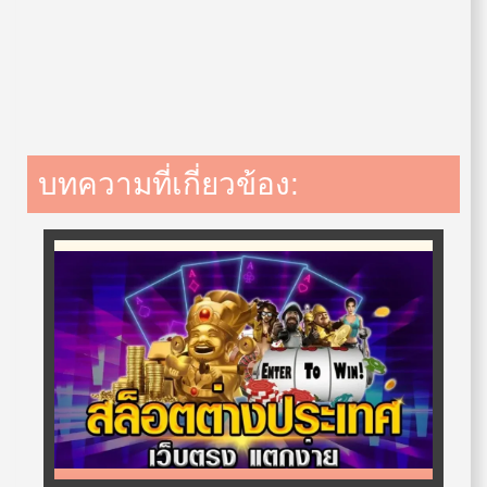
บทความที่เกี่ยวข้อง: