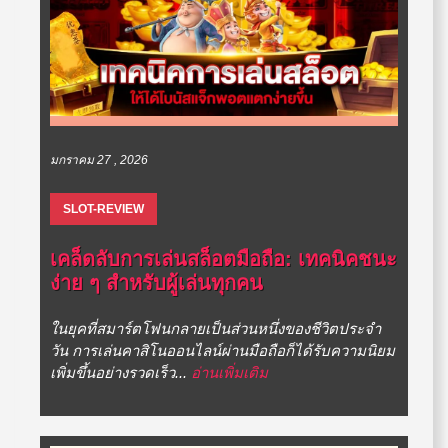
มกราคม 27 , 2026
SLOT-REVIEW
เคล็ดลับการเล่นสล็อตมือถือ: เทคนิคชนะ
ง่าย ๆ สำหรับผู้เล่นทุกคน
ในยุคที่สมาร์ตโฟนกลายเป็นส่วนหนึ่งของชีวิตประจำ
วัน การเล่นคาสิโนออนไลน์ผ่านมือถือก็ได้รับความนิยม
เพิ่มขึ้นอย่างรวดเร็ว...
อ่านเพิ่มเติม