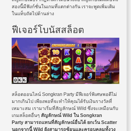
สองนี้มีฟังก์ชั่นในเกมที่แตกต่างกัน เราจะพูดเพิ่มเติม
ในแท็บถัดไปด้านล่าง
ฟีเจอร์โบนัสสล็อต
สล็อตออนไลน์ Songkran Party มีฟีเจอร์พิเศษพอดีไม่
มากเกินไป เพียงพอที่จะทำให้คุณได้รับเงินรางวัลที่
เหมาะสม เรามาเริ่มที่สัญลักษณ์ Wild ซึ่งจะเหมือนกับ
เกมสล็อตอื่นๆ
สัญลักษณ์ Wild ใน Songkran
Party สามารถแทนที่สัญลักษณ์อื่นได้ ยกเว้น Scatter
นอกจากนี้ Wild ยังสามารถซ้อนและครอบคลุมทั้งวง