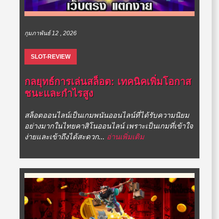
กุมภาพันธ์ 12 , 2026
SLOT-REVIEW
กลยุทธ์การเล่นสล็อต: เทคนิคเพิ่มโอกาส
ชนะและกำไรสูง
สล็อตออนไลน์เป็นเกมพนันออนไลน์ที่ได้รับความนิยม
อย่างมากในไทยคาสิโนออนไลน์ เพราะเป็นเกมที่เข้าใจ
ง่ายและเข้าถึงได้สะดวก...
อ่านเพิ่มเติม