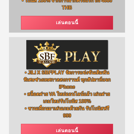
• โบนัส 100% จากการฝากครั้งแรก ถึง 4000
THB
เล่นตอนนี้
• JILI X SBFPLAY จัดการแข่งขันเดิมพัน
พิเศษช่วงเทศกาลสงกรานต์ ทุกสัปดาห์แจก
iPhone
• สล็อตค่าย VA ใหม่ออนไลน์แล้ว เล่นค่าย
เกมใหม่รับโบนัส 100%
• ชวนเพื่อนมาเล่นเกมด้วยกัน รับโบนัสฟรี
999
เล่นตอนนี้