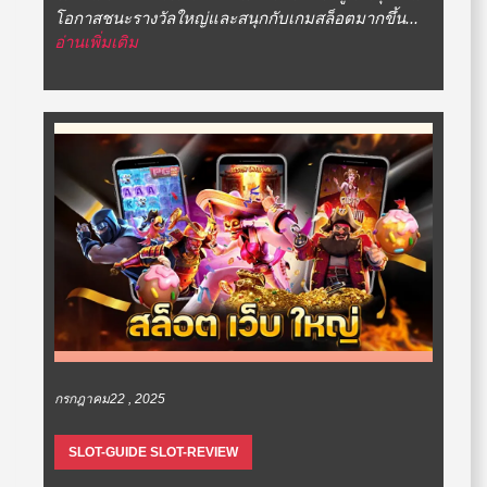
โอกาสชนะรางวัลใหญ่และสนุกกับเกมสล็อตมากขึ้น...
อ่านเพิ่มเติม
กรกฎาคม22 , 2025
SLOT-GUIDE SLOT-REVIEW