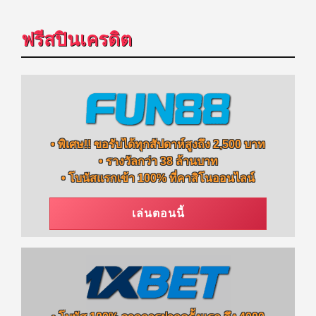
ฟรีสปินเครดิต
• พิเศษ!! ขอรับได้ทุกสัปดาห์สูงถึง 2,500 บาท
• รางวัลกว่า 38 ล้านบาท
• โบนัสแรกเข้า 100% ที่คาสิโนออนไลน์
เล่นตอนนี้