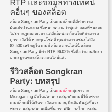
RTP และข้อมูลทางเทคนิ
คอื่นๆ ของสล็อต
สล็อต Songkran Party เป็นเกมสล็อตที่มีค่าความ
ผันแปรปานกลาง ซึ่งหมายความว่าชุดค่าผสมที่ชนะจะ
ไม่ปรากฏตลอดเวลา แต่มีแจ็คพอตก้อนโตที่สามารถ
ถูกรางวัลได้ หากคุณโชคดี คุณสามารถชนะได้ถึง
82,500 เหรียญใน เกมส์ สล็อต ออนไลน์นี้ สล็อต
Songkran Party มีค่า RTP 96.02% ซึ่งถือว่าผ่านอัตรา
มาตรฐานของสล็อตออนไลน์แล้ว
รีวิวสล็อต Songkran
Party: บทสรุป
สล็อต Songkran Party เป็น
เกมสล็อต
สุดฮาจาก
Microgaming มือใหม่สามารถสนุกกับเกมนี้ได้ เพราะ
เกมสล็อตนี้ให้เงินรางวัลมากมาย, ยิ่งเดิมพันสูงขึ้นจะ
พบความสนุกสนานเพิ่มขึ้น กราฟฟิก, กลไกการเล่น