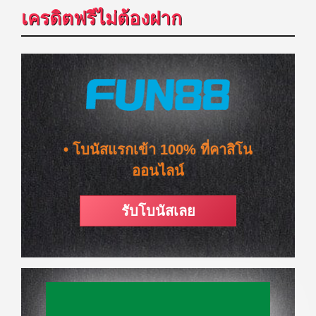
เครดิตฟรีไม่ต้องฝาก
• โบนัสแรกเข้า 100% ที่คาสิโน
ออนไลน์
รับโบนัสเลย