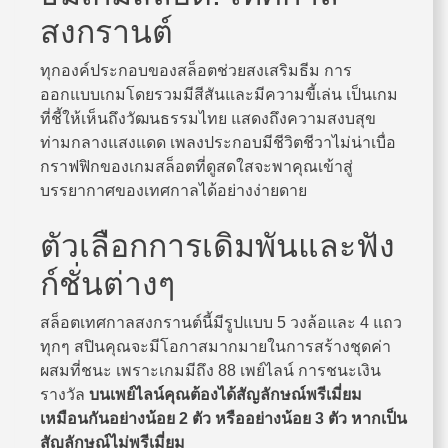
สงกรานต์
ทุกองค์ประกอบของสล็อตช่วยสงเสริมธีม การ
ออกแบบเกมโดยรวมมีสีสันและมีความขี้เล่น เป็นเกม
ที่ชี้ให้เห็นถึงวัฒนธรรมไทย แสดงถึงความสงบสุข
ท่ามกลางแสงแดด เพลงประกอบมีชีวิตชีวาไม่น่าเบื่อ
กราฟฟิกของเกมสล็อตที่ดูสดใสจะพาคุณเข้าสู่
บรรยากาศของเทศกาลได้อย่างง่ายดาย
ตัวเลือกการเดิมพันและฟัง
ก์ชั่นต่างๆ
สล็อตเทศกาลสงกรานต์นี้มีรูปแบบ 5 วงล้อและ 4 แถว
ทุกๆ สปินคุณจะมีโอกาสมากมายในการสร้างชุดค่า
ผสมที่ชนะ เพราะเกมมีถึง 88 เพย์ไลน์ การชนะเงิน
รางวัล
บนเพย์ไลน์คุณต้องได้สัญลักษณ์พรีเมี่ยม
เหมือนกันอย่างน้อย 2 ตัว หรืออย่างน้อย 3 ตัว หากเป็น
สัญลักษณ์ไม่พรีเมี่ยม