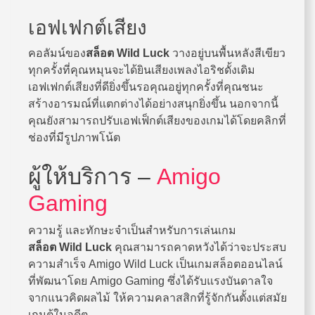
เอฟเฟกต์เสียง
คอลัมน์ของ
สล็อต
Wild Luck
วางอยู่บนพื้นหลังสีเขียว
ทุกครั้งที่คุณหมุนจะได้ยินเสียงเพลงไอริชดั้งเดิม
เอฟเฟกต์เสียงที่ดียิ่งขึ้นรอคุณอยู่ทุกครั้งที่คุณชนะ
สร้างอารมณ์ที่แตกต่างได้อย่างสนุกยิ่งขึ้น นอกจากนี้
คุณยังสามารถปรับเอฟเฟ็กต์เสียงของเกมได้โดยคลิกที่
ช่องที่มีรูปภาพโน้ต
ผู้ให้บริการ –
Amigo
Gaming
ความรู้ และทักษะจำเป็นสำหรับการเล่นเกม
สล็อต
Wild Luck
คุณสามารถคาดหวังได้ว่าจะประสบ
ความสำเร็จ Amigo Wild Luck เป็นเกมสล็อตออนไลน์
ที่พัฒนาโดย Amigo Gaming ซึ่งได้รับแรงบันดาลใจ
จากแนวคิดผลไม้ ให้ความคลาสสิกที่รู้จักกันตั้งแต่สมัย
เกมตู้ในอดีต