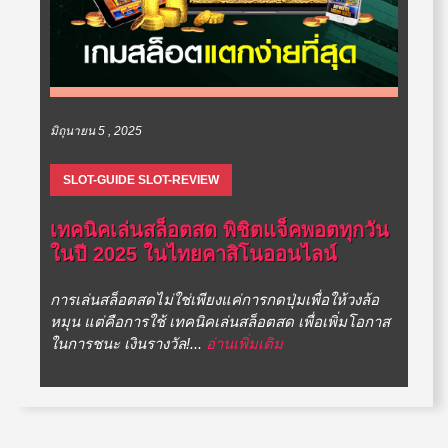
มิถุนายน 5 , 2025
SLOT-GUIDE SLOT-REVIEW
เทคนิคเล่นสล็อตสด พิชิตแจ็คพอตทุกวัน
ในปี 2025 ในไทยคาสิโนออนไลน์
การเล่นสล็อตสดไม่ใช่เพียงแค่การกดปุ่มเพื่อให้วงล้อ
หมุน แต่คือการใช้ เทคนิคเล่นสล็อตสด เพื่อเพิ่มโอกาส
ในการชนะ เงินรางวัล!...
อ่านเพิ่มเติม