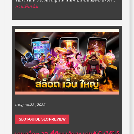
อ่านเพิ่มเติม
กรกฎาคม22 , 2025
SLOT-GUIDE SLOT-REVIEW