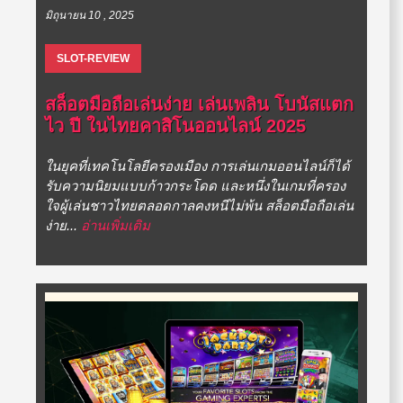
มิถุนายน 10 , 2025
SLOT-REVIEW
สล็อตมือถือเล่นง่าย เล่นเพลิน โบนัสแตก
ไว ปี ในไทยคาสิโนออนไลน์ 2025
ในยุคที่เทคโนโลยีครองเมือง การเล่นเกมออนไลน์ก็ได้
รับความนิยมแบบก้าวกระโดด และหนึ่งในเกมที่ครอง
ใจผู้เล่นชาวไทยตลอดกาลคงหนีไม่พ้น สล็อตมือถือเล่น
ง่าย...
อ่านเพิ่มเติม