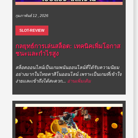
กุมภาพันธ์ 12 , 2026
SLOT-REVIEW
กลยุทธ์การเล่นสล็อต: เทคนิคเพิ่มโอกาส
ชนะและกำไรสูง
สล็อตออนไลน์เป็นเกมพนันออนไลน์ที่ได้รับความนิยม
อย่างมากในไทยคาสิโนออนไลน์ เพราะเป็นเกมที่เข้าใจ
ง่ายและเข้าถึงได้สะดวก...
อ่านเพิ่มเติม