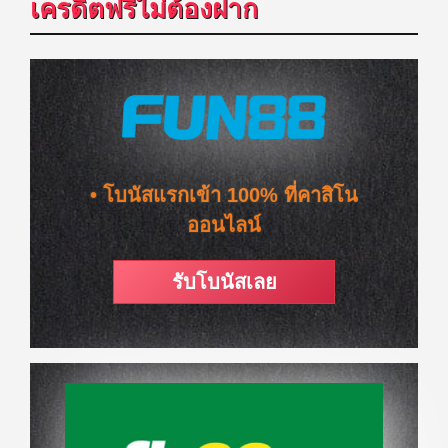
เครดิตฟรีไม่ต้องฝาก
• โบนัสแรกเข้า 100% ที่คาสิโน
ออนไลน์
รับโบนัสเลย