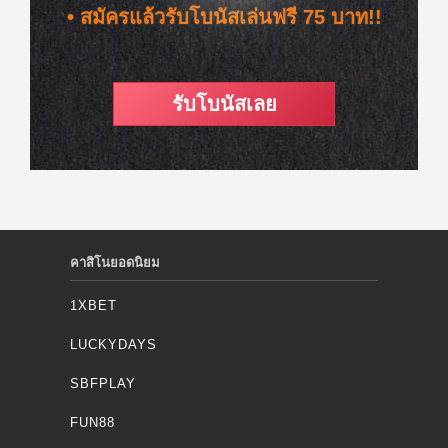
• สมัครแล้วรับโบนัสเล่นฟรี 75 บาท!!
รับโบนัสเลย
คาสิโนยอดนิยม
1XBET
LUCKYDAYS
SBFPLAY
FUN88