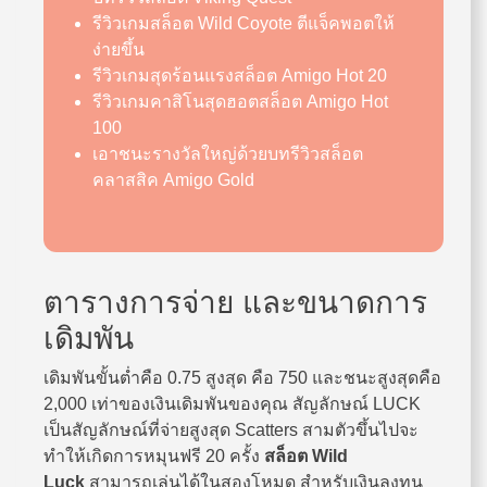
รีวิวเกมสล็อต Wild Coyote ตีแจ็คพอตให้
ง่ายขึ้น
รีวิวเกมสุดร้อนแรงสล็อต Amigo Hot 20
รีวิวเกมคาสิโนสุดฮอตสล็อต Amigo Hot
100
เอาชนะรางวัลใหญ่ด้วยบทรีวิวสล็อต
คลาสสิค Amigo Gold
ตารางการจ่าย และขนาดการ
เดิมพัน
เดิมพันขั้นต่ำคือ 0.75 สูงสุด คือ 750 และชนะสูงสุดคือ
2,000 เท่าของเงินเดิมพันของคุณ สัญลักษณ์ LUCK
เป็นสัญลักษณ์ที่จ่ายสูงสุด Scatters สามตัวขึ้นไปจะ
ทำให้เกิดการหมุนฟรี 20 ครั้ง
สล็อต
Wild
Luck
สามารถเล่นได้ในสองโหมด สำหรับเงินลงทุน