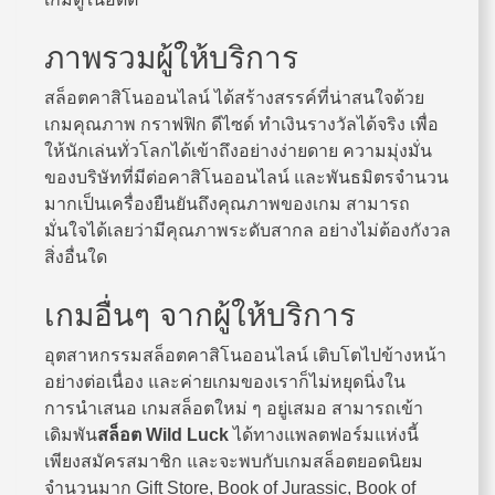
ภาพรวมผู้ให้บริการ
สล็อตคาสิโนออนไลน์ ได้สร้างสรรค์ที่น่าสนใจด้วย
เกมคุณภาพ กราฟฟิก ดีไซด์ ทำเงินรางวัลได้จริง เพื่อ
ให้นักเล่นทั่วโลกได้เข้าถึงอย่างง่ายดาย ความมุ่งมั่น
ของบริษัทที่มีต่อคาสิโนออนไลน์ และพันธมิตรจำนวน
มากเป็นเครื่องยืนยันถึงคุณภาพของเกม สามารถ
มั่นใจได้เลยว่ามีคุณภาพระดับสากล อย่างไม่ต้องกังวล
สิ่งอื่นใด
เกมอื่นๆ จากผู้ให้บริการ
อุตสาหกรรมสล็อตคาสิโนออนไลน์ เติบโตไปข้างหน้า
อย่างต่อเนื่อง และค่ายเกมของเราก็ไม่หยุดนิ่งใน
การนำเสนอ เกมสล็อตใหม่ ๆ อยู่เสมอ สามารถเข้า
เดิมพัน
สล็อต
Wild Luck
ได้ทางแพลตฟอร์มแห่งนี้
เพียงสมัครสมาชิก และจะพบกับเกมสล็อตยอดนิยม
จำนวนมาก Gift Store, Book of Jurassic, Book of