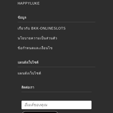
HAPPYLUKE
ข้อมูล
เกี่ยวกับ BKK-ONLINESLOTS
นโยบายความเป็นส่วนตัว
ข้อกำหนดและเงื่อนไข
แผนผังเว็บไซต์
แผนผังเว็บไซต์
ติดต่อเรา