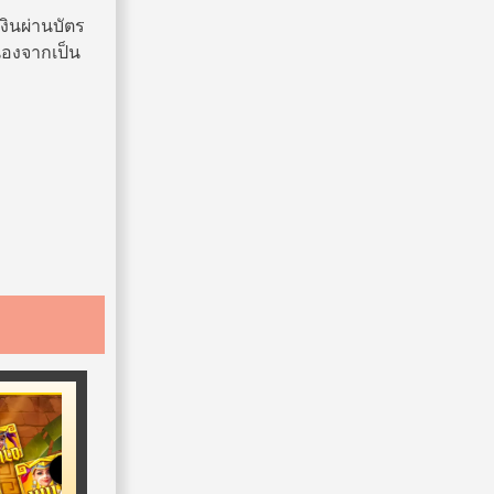
งินผ่านบัตร
่องจากเป็น