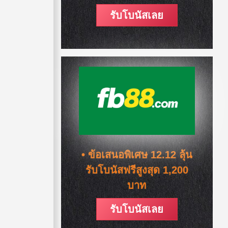
รับโบนัสเลย
• ข้อเสนอพิเศษ 12.12 ลุ้น
รับโบนัสฟรีสูงสุด 1,200
บาท
รับโบนัสเลย