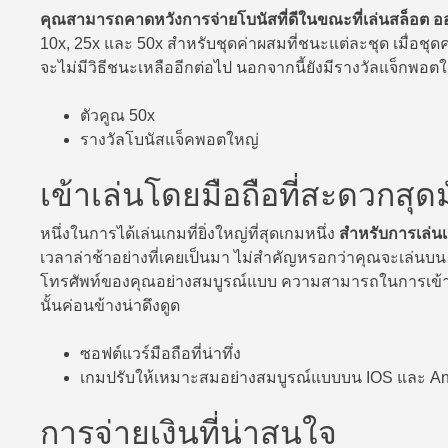
คุณสามารถคาดหวังการจ่ายโบนัสที่ดีในขณะที่เล่น
สล็อต อ
10x, 25x และ 50x สำหรับชุดค่าผสมที่ชนะแต่ละชุด เมื่อชุ
จะไม่มีวิธีชนะเหลืออีกต่อไป นอกจากนี้ยังมีรางวัลแจ็กพอตใ
ตัวคูณ 50x
รางวัลโบนัสแจ็คพอตใหญ่
เข้าเล่นโดยมือถือที่สะดวกสุดม
หนึ่งในการได้เล่นเกมที่ยิ่งใหญ่ที่สุดเกมหนึ่ง
สำหรับการเล่
เวลาล่าช้าอย่างที่เคยเป็นมา ไม่สำคัญหรอกว่าคุณจะเล่นบน
โทรศัพท์ของคุณอย่างสมบูรณ์แบบ ความสามารถในการเข้าสู่
นั้นค่อนข้างน่าดึงดูด
ซอฟต์แวร์มือถือที่น่าทึ่ง
เกมปรับให้เหมาะสมอย่างสมบูรณ์แบบบน IOS และ An
การจ่ายเงินที่น่าสนใจ