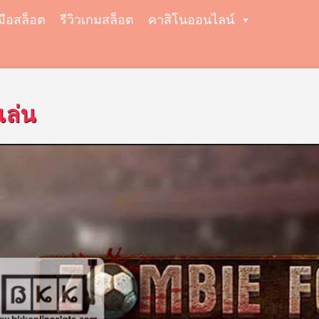
่มือสล็อต
รีวิวเกมสล็อต
คาสิโนออนไลน์
เล่น