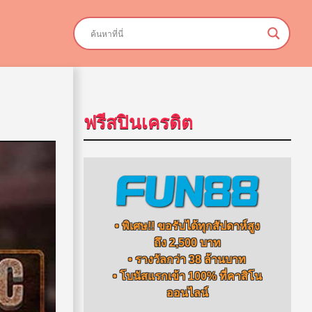
ฟรีสปินเครดิต
• พิเศษ!! ขอรับได้ทุกสัปดาห์สูง
ถึง 2,500 บาท
• รางวัลกว่า 38 ล้านบาท
• โบนัสแรกเข้า 100% ที่คาสิโน
ออนไลน์