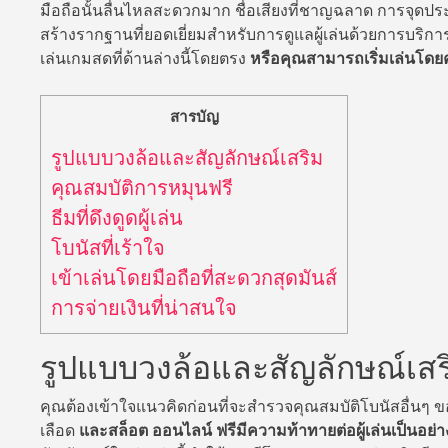
มือถือนั้นลื่นไหลสะดวกมาก ชื่อเสียงที่ชาญฉลาด การจุดปร
สร้างรากฐานที่ยอดเยี่ยมสำหรับการดูแลผู้เล่นด้วยการบริกา
เล่นเกมสดที่ด้านล่างนี้โดยตรง
หรือคุณสามารถเริ่มเล่นโดยคล
สารบัญ
รูปแบบวงล้อและสัญลักษณ์เสริม
คุณสมบัติการหมุนฟรี
ธีมที่ดึงดูดผู้เล่น
โบนัสที่เร้าใจ
เข้าเล่นโดยมือถือที่สะดวกสุดมันส์
การจ่ายเงินที่น่าสนใจ
รูปแบบวงล้อและสัญลักษณ์เสร
คุณต้องเข้าใจแนวคิดก่อนที่จะสำรวจคุณสมบัติโบนัสอื่นๆ ข
เลือด
และสล็อต ออนไลน์ ฟรีมีความท้าทายต่อผู้เล่นเป็นอย่า