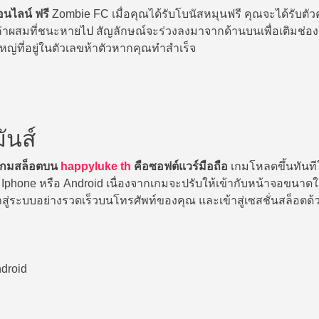
อนไลน์
ฟรี
Zombie FC เมื่อคุณได้รับโบนัสหมุนฟรี คุณจะได้รับตัวค
ดค่าผสมที่ชนะหายไป สัญลักษณ์จะร่วงลงมาจากด้านบนเพื่อเติมช่อง
หญ่ที่อยู่ในตัวเลขห้าตัวหากคุณทำสำเร็จ
ันส์
นเกมสล็อตบน
happyluke th
คือซอฟต์แวร์มือถือ
เกมโหลดขึ้นทันที
 Iphone หรือ Android เนื่องจากเกมจะปรับให้เข้ากับหน้าจอขนาดใ
ระบบอย่างรวดเร็วบนโทรศัพท์ของคุณ และเข้าสู่เซสชั่นสล็อตด้วย
droid