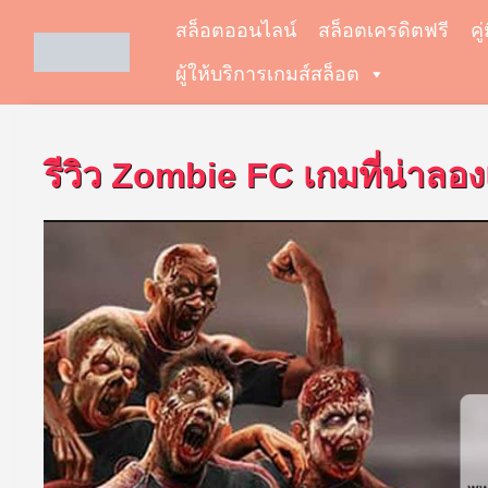
Skip
สล็อตออนไลน์
สล็อตเครดิตฟรี
คู
to
content
ผู้ให้บริการเกมส์สล็อต
รีวิว Zombie FC เกมที่น่าลอง