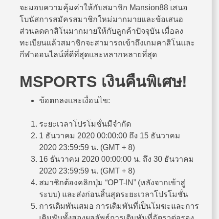
จะมอบความคุ้มค่าให้กับสมาชิก Mansion88 เสนอ
โบนัสการสมัครสมาชิกใหม่มากมายและข้อเสนอ
ส่วนลดคาสิโนมากมายให้กับลูกค้าปัจจุบัน เมื่อลง
ทะเบียนแล้วสมาชิกจะสามารถเข้าถึงเกมคาสิโนและ
กีฬาออนไลน์ที่ดีที่สุดและหลากหลายที่สุด
MSPORTS เงินคืนพิเศษ!
ข้อตกลงและเงื่อนไข:
ระยะเวลาโปรโมชั่นมีจำกัด
1 ธันวาคม 2020 00:00:00 ถึง 15 ธันวาคม
2020 23:59:59 น. (GMT + 8)
16 ธันวาคม 2020 00:00:00 น. ถึง 30 ธันวาคม
2020 23:59:59 น. (GMT + 8)
สมาชิกต้องคลิกปุ่ม “OPT-IN” (หลังจากเข้าสู่
ระบบ) และส่งก่อนสิ้นสุดระยะเวลาโปรโมชั่น
การเดิมพันเสมอ การเดิมพันที่เป็นโมฆะและการ
เดิมพันทั้งสองผลลัพธ์การเดิมพันที่อัตราต่อรอง