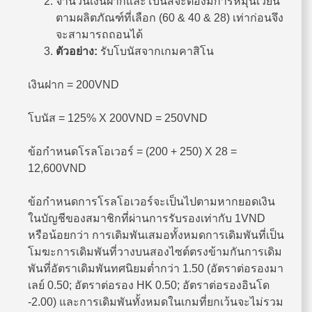
จำนวนเงินฝากและโบนัสจะต้องมีการหมุนเวียน
ตามผลิตภัณฑ์ที่เลือก (60 & 40 & 28) เท่าก่อนจึง
จะสามารถถอนได้
ตัวอย่าง:
รับโบนัสจากเกมคาสิโน
เงินฝาก = 200VND
โบนัส = 125% X 200VND = 250VND
ข้อกำหนดโรลโอเวอร์ = (200 + 250) X 28 =
12,600VND
ข้อกำหนดการโรลโอเวอร์จะเป็นไปตามหากยอดเงิน
ในบัญชีของสมาชิกที่ผ่านการรับรองเท่ากับ 1VND
หรือน้อยกว่า การเดิมพันเสมอทั้งหมดการเดิมพันที่เป็น
โมฆะการเดิมพันที่วางบนสองไซต์ตรงข้ามกันการเดิม
พันที่อัตราเดิมพันทศนิยมต่ำกว่า 1.50 (อัตราต่อรองมา
เลย์ 0.50; อัตราต่อรอง HK 0.50; อัตราต่อรองอินโด
-2.00) และการเดิมพันทั้งหมดในเกมที่ยกเว้นจะไม่รวม