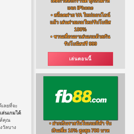
เทศกาลสงกรานต์ ทุกสัปดาห์
แจก iPhone
• สล็อตค่าย VA ใหม่ออนไลน์
แล้ว เล่นค่ายเกมใหม่รับโบนัส
100%
• ชวนเพื่อนมาเล่นเกมด้วยกัน
รับโบนัสฟรี 999
เล่นตอนนี้
เลยที่จะ
เล่นเกมได้
ห้คุณ
• ฝากเงินรายวันในเกมกีฬา รับ
างวัลบาง
เงินเพิ่ม 10% สูงสุด 700 บาท