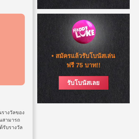
• สมัครแล้วรับโบนัสเล่น
ฟรี 75 บาท!!
รับโบนัสเลย
ินรางวัลของ
คุณสามารถ
้รับรางวัล