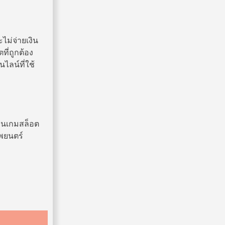
ไม่จ่ายเงิน
ที่ถูกต้อง
ไลน์ที่ใช้
ล่นเกมสล็อต
าพยนตร์