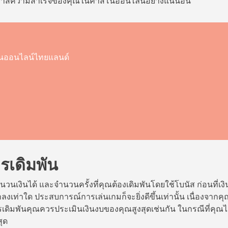
มโอกาสความสำเร็จของคุณในคาสิโนออนไลน์อย่างแน่นอน
าสิโนออนไลน์ไทยแลนด์
เดิมพัน
วนเงินได้ และจำนวนครั้งที่คุณต้องเดิมพันโดยใช้โบนัส ก่อนที่เง
ลงเท่าใด ประสบการณ์การเล่นเกมก็จะยิ่งดีขึ้นเท่านั้น เนื่องจาก
รเดิมพันคุณควรประเมินเงินงบของคุณสูงสุดเช่นกัน ในกรณีที่คุณได
สุด