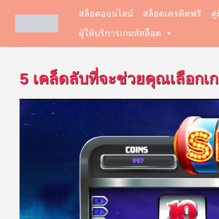
Skip
สล็อตออนไลน์
สล็อตเครดิตฟรี
คู
to
content
ผู้ให้บริการเกมส์สล็อต
5 เคล็ดลับที่จะช่วยคุณเลือก