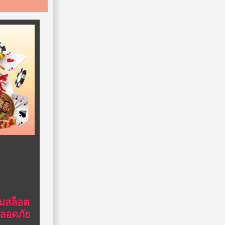
มสล็อต
 ปลอดภัย