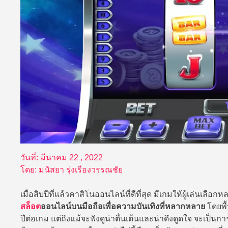
วันที่:
มีนาคม 22 , 2022
โดย:
มนัสยา รุ่งเรืองวรรณชัย
เมื่อสิบปีที่แล้วคาสิโนออนไลน์ที่ดีที่สุด มีเกมให้ผู้เล่นเล
สล็อต
ออนไลน์บนมือถือเพื่อความบันเทิงที่หลากหลาย
โดยพื
ปีต่อเกม แต่ถึงแม้จะฟังดูน่าตื่นเต้นและน่าดึงดูดใจ จะเป็นกา