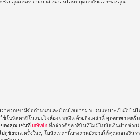
จะช่วยคุณค้นหาเกมคาสิโนออนไลน์ที่คุ้มค่ากับเวลาของคุณ
ว่าพวกเขามีข้อกำหนดและเงื่อนไขมากมาย จนแทบจะเป็นไปไม่ได้
รใช้โบนัสคาสิโนแบบไม่ต้องฝากเงิน ด้วยสิ่งเหล่านี้
คุณสามารถเริ่ม
ของคุณ เช่นที่
ut9win
ที่กล่าวคือคาสิโนที่ไม่มีโบนัสเงินฝากช่วยใ
สู่ชัยชนะครั้งใหญ่ โบนัสเหล่านี้บางส่วนยังช่วยให้คุณถอนเงินร