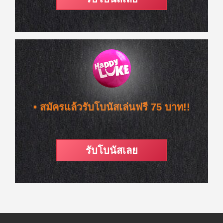
• สมัครแล้วรับโบนัสเล่นฟรี 75 บาท!!
รับโบนัสเลย