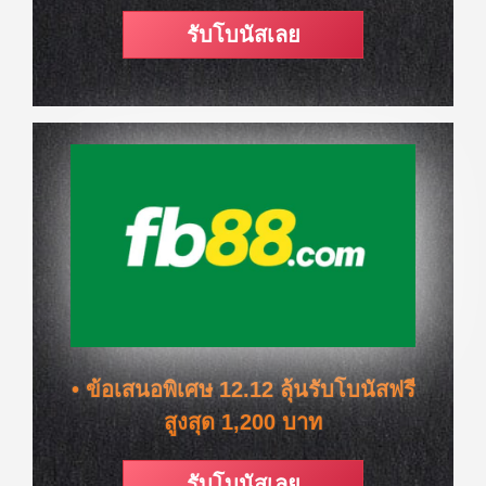
รับโบนัสเลย
• ข้อเสนอพิเศษ 12.12 ลุ้นรับโบนัสฟรี
สูงสุด 1,200 บาท
รับโบนัสเลย