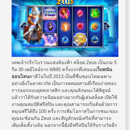
เทพเจ้ากรีกโบราณแห่งท้องฟ้า สล็อต Zeus เป็นเกม 5
รีล 30 เพย์ไลน์จาก WMS ครั้งแรกที่เล่นบน
เว็บพนัน
ออนไลน
คาสิโนในปี 2013 เป็นที่ชื่นชอบโดยเฉพาะ
อย่างยิ่งในลาสเวกัส เป็นการผสมผสานที่เรียบง่ายของ
การออกแบบยุคคลาสสิก และคุณลักษณะได้พิสูจน์
แล้วว่าได้รับความนิยมอย่างมากกับผู้เล่นสล็อต เปิดใช้
งานคุณสมบัติฟรีสปิน และคุณสามารถเริ่มต้นด้วยการ
หมุนฟรีได้ถึง 100 ครั้ง การเพิ่มโอกาสในการชนะของ
คุณจะซ้อนกัน Zeus และสัญลักษณ์เสริมที่สามารถ
เติมเต็มทั้งวงล้อ นอกจากนี้ยังมีฟรีสปินให้รับรางวัลอีก