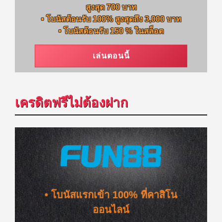
สูงสุด 700 บาท
• โบนัสต้อนรับ 100% สูงสุดถึง 3,000 บาท
• โบนัสต้อนรับ 150 % ในสล็อต
เล่นตอนนี้
เครดิตฟรีไม่ต้องฝาก
• โบนัสแรกเข้า 100% ที่คาสิโน
ออนไลน์