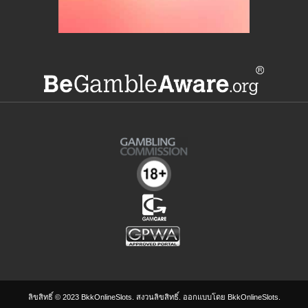
ลิขสิทธิ์ © 2023 BkkOnlineSlots. สงวนลิขสิทธิ์. ออกแบบโดย BkkOnlineSlots.