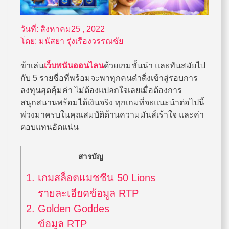
วันที่:
สิงหาคม25 , 2022
โดย:
มนัสยา รุ่งเรืองวรรณชัย
ข้าเล่น
เว็บพนันออนไลน
ด้วยเกมชั้นนำ และทันสมัยไป
กับ 5 รายชื่อที่พร้อมจะพาทุกคนดำดิ่งเข้าสู่รอบการ
ลงทุนสุดคุ้มค่า ไม่ต้องแปลกใจเลยเมื่อต้องการ
สนุกสนานพร้อมได้เงินจริง ทุกเกมที่จะแนะนำต่อไปนี้
พ่วงมาครบในคุณสมบัติด้านความมันส์เร้าใจ และค่า
ตอบแทนอัดแน่น
สารบัญ
1. เกมสล็อตแมชชีน 50 Lions
รายละเอียดข้อมูล RTP
2. Golden Goddes
ข้อมูล RTP