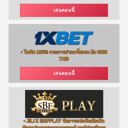
เล่นตอนนี้
• โบนัส 100% จากการฝากครั้งแรก ถึง 4000
THB
เล่นตอนนี้
• JILI X SBFPLAY จัดการแข่งขันเดิมพัน
พิเศษช่วงเทศกาลสงกรานต์ ทุกสัปดาห์แจก