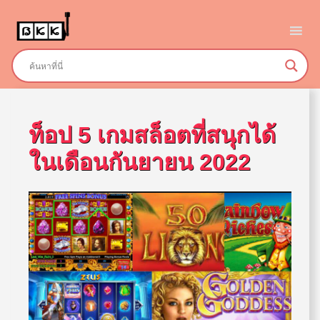
Skip
to
content
ท็อป 5 เกมสล็อตที่สนุกได้
ในเดือนกันยายน 2022