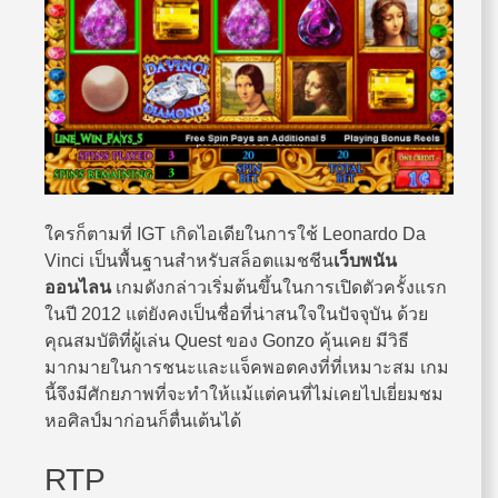
ใครก็ตามที่ IGT เกิดไอเดียในการใช้ Leonardo Da
Vinci เป็นพื้นฐานสำหรับสล็อตแมชชีน
เว็บพนัน
ออนไลน
เกมดังกล่าวเริ่มต้นขึ้นในการเปิดตัวครั้งแรก
ในปี 2012 แต่ยังคงเป็นชื่อที่น่าสนใจในปัจจุบัน ด้วย
คุณสมบัติที่ผู้เล่น Quest ของ Gonzo คุ้นเคย มีวิธี
มากมายในการชนะและแจ็คพอตคงที่ที่เหมาะสม เกม
นี้จึงมีศักยภาพที่จะทำให้แม้แต่คนที่ไม่เคยไปเยี่ยมชม
หอศิลป์มาก่อนก็ตื่นเต้นได้
RTP