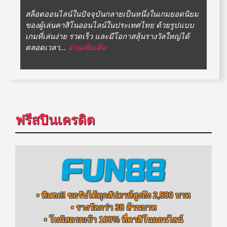
สล็อตออนไลน์ในปัจจุบันกลายเป็นหนึ่งในเกมยอดนิยม
ของผู้เล่นคาสิโนออนไลน์ในประเทศไทย ด้วยรูปแบบ
เกมที่เล่นง่าย รวดเร็ว และมีโอกาสลุ้นรางวัลใหญ่ได้
ตลอดเวลา...
อ่านเพิ่มเติม
ฟรีสปินเครดิต
• พิเศษ!! ขอรับได้ทุกสัปดาห์สูงถึง 2,500 บาท
• รางวัลกว่า 38 ล้านบาท
• โบนัสแรกเข้า 100% ที่คาสิโนออนไลน์