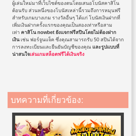
ผู้เล่นใหม่มาที่เว็บไซต์ของตนโดยเสนอโบนัสคาสิโน
ต้อนรับ ส่วนหนึ่งของโบนัสเหล่านี้รวมถึงการหมุนฟรี
สำหรับเกมบางเกม รางวัลอื่นๆ ได้แก่ โบนัสเงินฝากที่
เพิ่มเงินฝากครั้งแรกของคุณเป็นสองเท่าหรือสาม
เท่า
คาสิโน
nowbet ยังแจกฟรีสปินโดยไม่ต้องฝาก
เงิน
เช่น ฟอร์จูนแจ็ค ซึ่งคุณสามารถรับ 50 สปินได้จาก
การลงทะเบียนและยืนยันบัญชีของคุณ
และรูปแบบที่
น่าสนใจ
เล่นเกมสล็อตฟรีได้เงินจริง
บทความที่เกี่ยวข้อง: