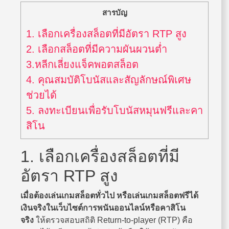
สารบัญ
1. เลือกเครื่องสล็อตที่มีอัตรา RTP สูง
2. เลือกสล็อตที่มีความผันผวนต่ำ
3.หลีกเลี่ยงแจ็คพอตสล็อต
4. คุณสมบัติโบนัสและสัญลักษณ์พิเศษ
ช่วยได้
5. ลงทะเบียนเพื่อรับโบนัสหมุนฟรีและคา
สิโน
1. เลือกเครื่องสล็อตที่มี
อัตรา RTP สูง
เมื่อต้องเล่นเกมสล็อตทั่วไป หรือเล่นเกมสล็อตฟรีได้
เงินจริงในเว็บไซต์การพนันออนไลน์หรือคาสิโน
จริง
ให้ตรวจสอบสถิติ Return-to-player (RTP) คือ