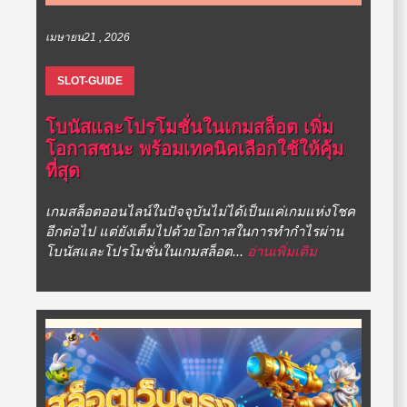
เมษายน21 , 2026
SLOT-GUIDE
โบนัสและโปรโมชั่นในเกมสล็อต เพิ่ม
โอกาสชนะ พร้อมเทคนิคเลือกใช้ให้คุ้ม
ที่สุด
เกมสล็อตออนไลน์ในปัจจุบันไม่ได้เป็นแค่เกมแห่งโชค
อีกต่อไป แต่ยังเต็มไปด้วยโอกาสในการทำกำไรผ่าน
โบนัสและโปรโมชั่นในเกมสล็อต...
อ่านเพิ่มเติม