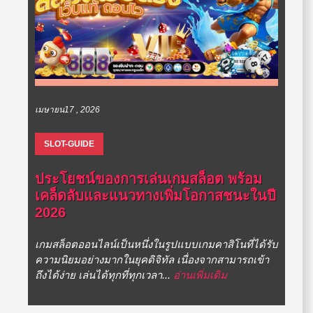
เมษายน17 , 2026
SLOT-GUIDE
ประโยชน์ของการเล่นเกมสล็อต พร้อม
เคล็ดลับและแนวทางเพิ่มโอกาสชนะในปี
2026
เกมสล็อตออนไลน์เป็นหนึ่งในรูปแบบเกมคาสิโนที่ได้รับ
ความนิยมอย่างมากในยุคดิจิทัล เนื่องจากสามารถเข้า
ถึงได้ง่าย เล่นได้ทุกที่ทุกเวลา...
อ่านเพิ่มเติม