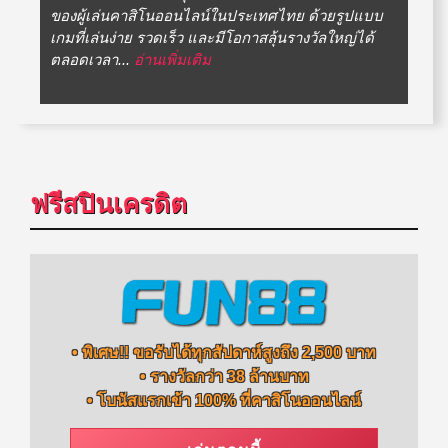
ของผู้เล่นคาสิโนออนไลน์ในประเทศไทย ด้วยรูปแบบ
เกมที่เล่นง่าย รวดเร็ว และมีโอกาสลุ้นรางวัลใหญ่ได้
ตลอดเวลา...
อ่านเพิ่มเติม
ฟรีสปินเครดิต
• พิเศษ!! ขอรับได้ทุกสัปดาห์สูงถึง 2,500 บาท
• รางวัลกว่า 38 ล้านบาท
• โบนัสแรกเข้า 100% ที่คาสิโนออนไลน์