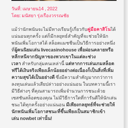
วันที่:
เมษายน14 , 2022
โดย:
มนัสยา รุ่งเรืองวรรณชัย
แม้ว่านักพนันจะไม่มีทางเรียนรู้เกี่ยวกับ
คู่มือคาสิโน
ได้
แน่นอนทุกครั้ง แต่ก็มีกลยุทธ์สำคัญที่จะช่วยให้นัก
พนันเพิ่มโอกาสได้ สล็อตแมชชีนเป็นวิธีการอย่างหนึ่ง
ที่
ผู้คนนิยมเล่น
livecasinohouse เพื่อผ่อนคลายหรือ
หลีกหนีจากปัญหาของพวกเขาในแต่ละช่วง
เวลา
สำหรับกลุ่มคนเหล่านี้
แต่หากการเล่นเกมสล็อต
ฟรีได้เงินจริงเพียงเล็กน้อยอย่างต่อเนื่องก็เป็นสิ่งที่เพิ่ม
ความสุขได้เป็นอย่างดี
ซึ่งมีความสำคัญมากกว่าการ
ลงทุนเล่นแล้วเสียปล่าวอย่างแน่นอน ในบทความนี้เรา
มีวิธีต่างๆ ที่คุณสามารถเพิ่มจำนวนการชนะด้วย
เซสชันสล็อตของคุณ ไม่มีวิธีการใดที่การันตีให้นักเล่น
ชนะได้ทุกครั้งอย่างแน่นอน
มีเพียงกลยุทธ์ที่จะช่วยให้
นักพนันเพิ่มโอกาสชนะที่ขึ้นเพียงเป็นสมาชิกเข้า
เล่น
nowbet เท่านั้น!