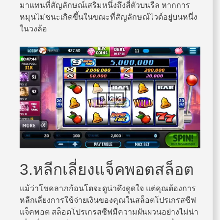
มาแทนที่สัญลักษณ์เสริมหนึ่งถึงสี่ตัวบนรีล หากการ
หมุนไม่ชนะเกิดขึ้นในขณะที่สัญลักษณ์ไวด์อยู่บนหนึ่ง
ในวงล้อ
3.หลีกเลี่ยงแจ็คพอตสล็อต
แม้ว่าโชคลาภก้อนโตจะดูน่าดึงดูดใจ แต่คุณต้องการ
หลีกเลี่ยงการใช้จ่ายเงินของคุณในสล็อตโปรเกรสซีฟ
แจ็คพอต สล็อตโปรเกรสซีฟมีความผันผวนอย่างไม่น่า