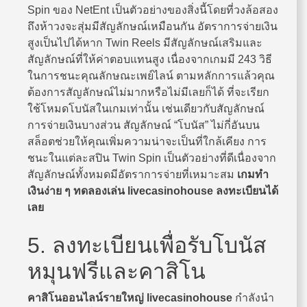
Spin ของ NetEnt เป็นตัวอย่างของสิ่งนี้โดยที่วงล้อสอง
ถึงห้าวงจะสุ่มมีสัญลักษณ์เหมือนกัน อัตราการจ่ายเงิน
สูงเป็นไปได้หาก Twin Reels มีสัญลักษณ์เสริมและ
สัญลักษณ์ที่ให้ค่าตอบแทนสูง เนื่องจากเกมมี 243 วิธี
ในการชนะคุณลักษณะเพย์ไลน์ ตามหลักการแล้วคุณ
ต้องการสัญลักษณ์ไม่มากหรือไม่มีเลยก็ได้ ที่จะเรียก
ใช้โหมดโบนัสในเกมเท่านั้น เช่นเดียวกับสัญลักษณ์
การจ่ายเงินบางส่วน สัญลักษณ์ “โบนัส” ไม่กี่อันบน
สล็อตช่วยให้คุณเพิ่มความน่าจะเป็นที่ใกล้เคียง การ
ชนะในแต่ละสปิน Twin Spin เป็นตัวอย่างที่ดีเนื่องจาก
สัญลักษณ์ทั้งหมดมีอัตราการจ่ายที่เหมาะสม
เกมทำ
เงินง่าย ๆ ทดลองเล่น
livecasinohouse ลงทะเบียนได้
เลย
5. ลงทะเบียนเพื่อรับโบนัส
หมุนฟรีและคาสิโน
คาสิโนออนไลน์รายใหญ่
livecasinohouse
กำลังนำ