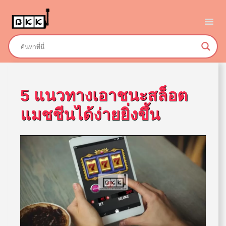
Skip
to
content
5 แนวทางเอาชนะสล็อต
แมชชีนได้ง่ายยิ่งขึ้น