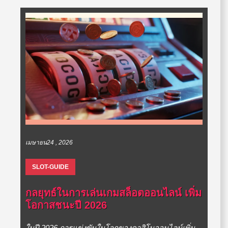
เมษายน24 , 2026
SLOT-GUIDE
กลยุทธ์ในการเล่นเกมสล็อตออนไลน์ เพิ่ม
โอกาสชนะปี 2026
ในปี 2026 การแข่งขันในโลกของคาสิโนออนไลน์เพิ่ม