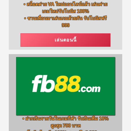
• สล็อตค่าย VA ใหม่ออนไลน์แล้ว เล่นค่าย
เกมใหม่รับโบนัส 100%
• ชวนเพื่อนมาเล่นเกมด้วยกัน รับโบนัสฟรี
999
เล่นตอนนี้
• ฝากเงินรายวันในเกมกีฬา รับเงินเพิ่ม 10%
สูงสุด 700 บาท