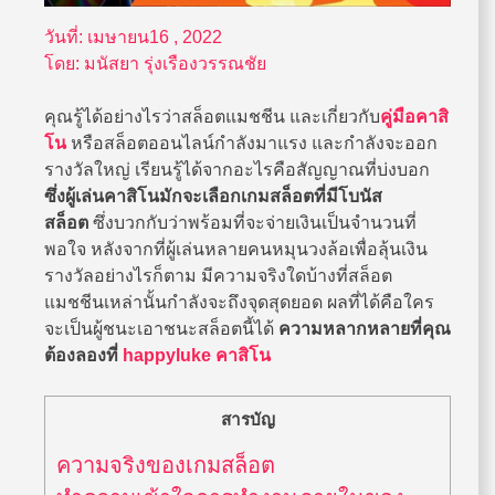
วันที่:
เมษายน16 , 2022
โดย:
มนัสยา รุ่งเรืองวรรณชัย
คุณรู้ได้อย่างไรว่าสล็อตแมชชีน และเกี่ยวกับ
คู่มือคาสิ
โน
หรือสล็อตออนไลน์กำลังมาแรง และกำลังจะออก
รางวัลใหญ่ เรียนรู้ได้จากอะไรคือสัญญาณที่บ่งบอก
ซึ่งผู้เล่นคาสิโนมักจะเลือกเกมสล็อตที่มีโบนัส
สล็อต
ซึ่งบวกกับว่าพร้อมที่จะจ่ายเงินเป็นจำนวนที่
พอใจ หลังจากที่ผู้เล่นหลายคนหมุนวงล้อเพื่อลุ้นเงิน
รางวัลอย่างไรก็ตาม มีความจริงใดบ้างที่สล็อต
แมชชีนเหล่านั้นกำลังจะถึงจุดสุดยอด ผลที่ได้คือใคร
จะเป็นผู้ชนะเอาชนะสล็อตนี้ได้
ความหลากหลายที่คุณ
ต้องลองที่
happyluke คาสิโน
สารบัญ
ความจริงของเกมสล็อต