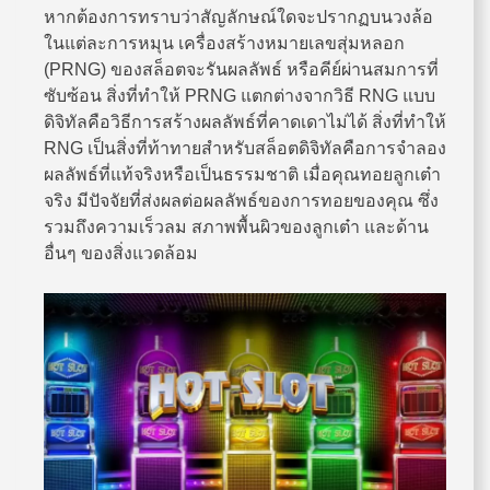
หากต้องการทราบว่าสัญลักษณ์ใดจะปรากฏบนวงล้อ
ในแต่ละการหมุน เครื่องสร้างหมายเลขสุ่มหลอก
(PRNG) ของสล็อตจะรันผลลัพธ์ หรือคีย์ผ่านสมการที่
ซับซ้อน สิ่งที่ทำให้ PRNG แตกต่างจากวิธี RNG แบบ
ดิจิทัลคือวิธีการสร้างผลลัพธ์ที่คาดเดาไม่ได้ สิ่งที่ทำให้
RNG เป็นสิ่งที่ท้าทายสำหรับสล็อตดิจิทัลคือการจำลอง
ผลลัพธ์ที่แท้จริงหรือเป็นธรรมชาติ เมื่อคุณทอยลูกเต๋า
จริง มีปัจจัยที่ส่งผลต่อผลลัพธ์ของการทอยของคุณ ซึ่ง
รวมถึงความเร็วลม สภาพพื้นผิวของลูกเต๋า และด้าน
อื่นๆ ของสิ่งแวดล้อม