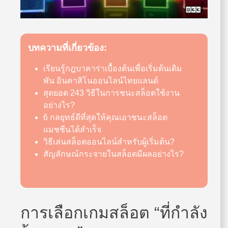
บทความที่เกี่ยวข้อง:
เรียนรู้กฎบาคาร่าเบื้องต้นเพื่อเริ่มต้นเดิม
พัน อินคาสิโนออนไลน์ไทยแลนด์
สุดยอด 243 วิธีในการชนะสล็อตใช้งาน
อย่างไร?
6 กลยุทธ์ดีที่สุดให้คุณเอาชนะสล็อต
แมชชีนได้สำเร็จ
วิธีเล่นสล็อตออนไลน์สำหรับผู้เริ่มต้น?
สัญลักษณ์กระจายในสล็อตมีผลอย่างไร?
การเลือกเกมสล็อต “ที่กำลัง