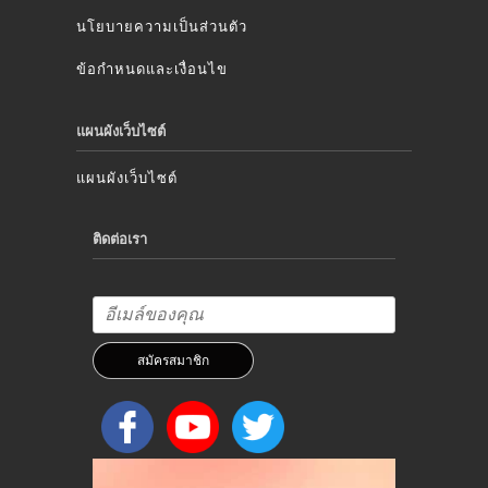
นโยบายความเป็นส่วนตัว
ข้อกำหนดและเงื่อนไข
แผนผังเว็บไซต์
แผนผังเว็บไซต์
ติดต่อเรา