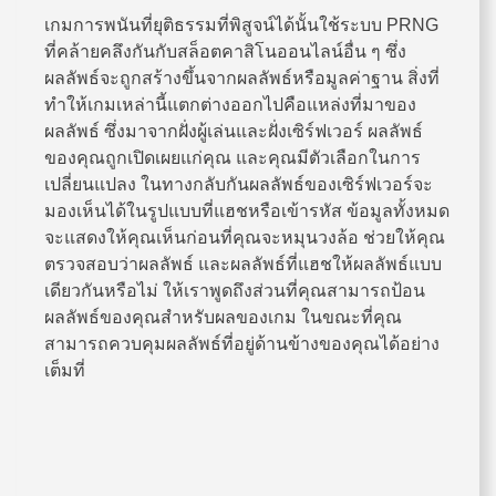
เกมการพนันที่ยุติธรรมที่พิสูจน์ได้นั้นใช้ระบบ PRNG
ที่คล้ายคลึงกันกับสล็อตคาสิโนออนไลน์อื่น ๆ ซึ่ง
ผลลัพธ์จะถูกสร้างขึ้นจากผลลัพธ์หรือมูลค่าฐาน สิ่งที่
ทำให้เกมเหล่านี้แตกต่างออกไปคือแหล่งที่มาของ
ผลลัพธ์ ซึ่งมาจากฝั่งผู้เล่นและฝั่งเซิร์ฟเวอร์ ผลลัพธ์
ของคุณถูกเปิดเผยแก่คุณ และคุณมีตัวเลือกในการ
เปลี่ยนแปลง ในทางกลับกันผลลัพธ์ของเซิร์ฟเวอร์จะ
มองเห็นได้ในรูปแบบที่แฮชหรือเข้ารหัส ข้อมูลทั้งหมด
จะแสดงให้คุณเห็นก่อนที่คุณจะหมุนวงล้อ ช่วยให้คุณ
ตรวจสอบว่าผลลัพธ์ และผลลัพธ์ที่แฮชให้ผลลัพธ์แบบ
เดียวกันหรือไม่ ให้เราพูดถึงส่วนที่คุณสามารถป้อน
ผลลัพธ์ของคุณสำหรับผลของเกม ในขณะที่คุณ
สามารถควบคุมผลลัพธ์ที่อยู่ด้านข้างของคุณได้อย่าง
เต็มที่