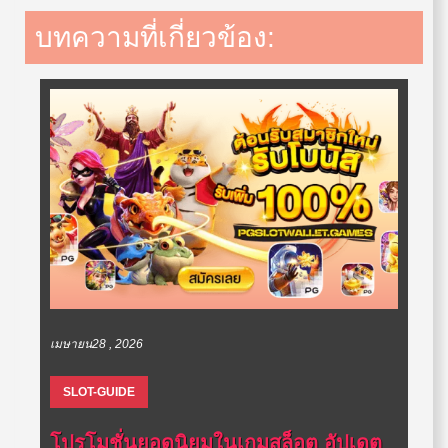
บทความที่เกี่ยวข้อง:
เมษายน28 , 2026
SLOT-GUIDE
โปรโมชั่นยอดนิยมในเกมสล็อต อัปเดต