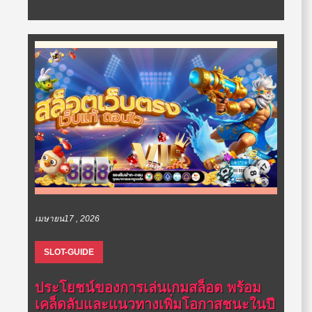
เมษายน17 , 2026
SLOT-GUIDE
ประโยชน์ของการเล่นเกมสล็อต พร้อม
เคล็ดลับและแนวทางเพิ่มโอกาสชนะในปี