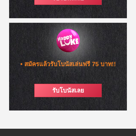
• สมัครแล้วรับโบนัสเล่นฟรี 75 บาท!!
รับโบนัสเลย