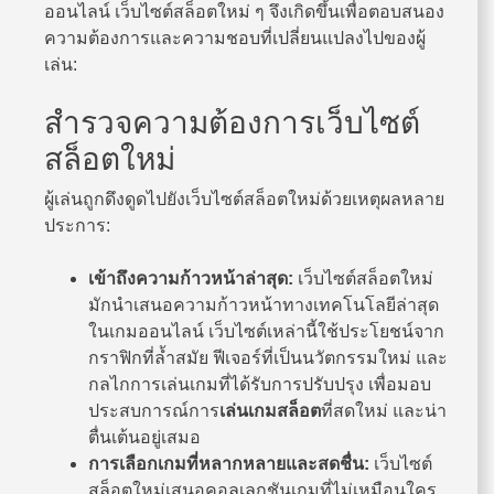
ออนไลน์ เว็บไซต์สล็อตใหม่ ๆ จึงเกิดขึ้นเพื่อตอบสนอง
ความต้องการและความชอบที่เปลี่ยนแปลงไปของผู้
เล่น:
สำรวจความต้องการเว็บไซต์
สล็อตใหม่
ผู้เล่นถูกดึงดูดไปยังเว็บไซต์สล็อตใหม่ด้วยเหตุผลหลาย
ประการ:
เข้าถึงความก้าวหน้าล่าสุด:
เว็บไซต์สล็อตใหม่
มักนำเสนอความก้าวหน้าทางเทคโนโลยีล่าสุด
ในเกมออนไลน์ เว็บไซต์เหล่านี้ใช้ประโยชน์จาก
กราฟิกที่ล้ำสมัย ฟีเจอร์ที่เป็นนวัตกรรมใหม่ และ
กลไกการเล่นเกมที่ได้รับการปรับปรุง เพื่อมอบ
ประสบการณ์การ
เล่นเกมสล็อต
ที่สดใหม่ และน่า
ตื่นเต้นอยู่เสมอ
การเลือกเกมที่หลากหลายและสดชื่น:
เว็บไซต์
สล็อตใหม่เสนอคอลเลกชันเกมที่ไม่เหมือนใคร