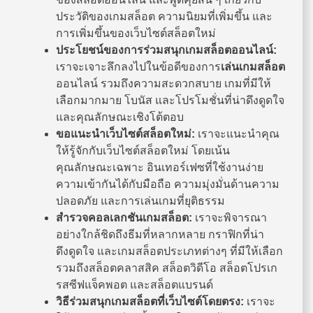
ประวัติของเกมสล็อต ความนิยมที่เพิ่มขึ้น และ
การเพิ่มขึ้นของเว็บไซต์สล็อตใหม่
ประโยชน์ของการร่วมสนุกเกมสล็อตออนไลน์:
เราจะเจาะลึกลงไปในข้อดีของการ
เล่นเกมสล็อต
ออนไลน์ รวมถึงความสะดวกสบาย เกมที่มีให้
เลือกมากมาย โบนัส และโปรโมชั่นที่น่าดึงดูดใจ
และคุณลักษณะเชิงโต้ตอบ
ขอแนะนำเว็บไซต์สล็อตใหม่:
เราจะแนะนำคุณ
ให้รู้จักกับเว็บไซต์สล็อตใหม่ โดยเน้น
คุณลักษณะเฉพาะ อินเทอร์เฟซที่ใช้งานง่าย
ความเข้ากันได้กับมือถือ ความมุ่งมั่นด้านความ
ปลอดภัย และการเล่นเกมที่ยุติธรรม
สำรวจคอลเลกชันเกมสล็อต:
เราจะพิจารณา
อย่างใกล้ชิดถึงธีมที่หลากหลาย กราฟิกที่น่า
ดึงดูดใจ และเกมสล็อตประเภทต่างๆ ที่มีให้เลือก
รวมถึงสล็อตคลาสสิค สล็อตวิดีโอ สล็อตโปรเก
รสซีฟแจ็คพอต และสล็อตแบรนด์
วิธีร่วมสนุกเกมสล็อตที่เว็บไซต์โดยตรง:
เราจะ