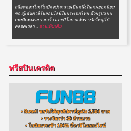
สล็อตออนไลน์ในปัจจุบันกลายเป็นหนึ่งในเกมยอดนิยม
ของผู้เล่นคาสิโนออนไลน์ในประเทศไทย ด้วยรูปแบบ
เกมที่เล่นง่าย รวดเร็ว และมีโอกาสลุ้นรางวัลใหญ่ได้
ตลอดเวลา...
อ่านเพิ่มเติม
ฟรีสปินเครดิต
• พิเศษ!! ขอรับได้ทุกสัปดาห์สูงถึง 2,500 บาท
• รางวัลกว่า 38 ล้านบาท
• โบนัสแรกเข้า 100% ที่คาสิโนออนไลน์