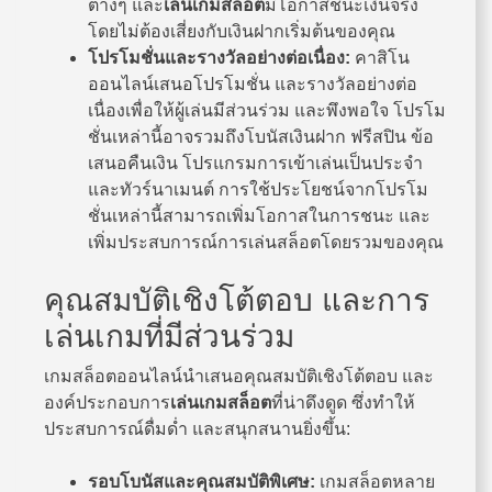
ต่างๆ และ
เล่นเกมสล็อต
มีโอกาสชนะเงินจริง
โดยไม่ต้องเสี่ยงกับเงินฝากเริ่มต้นของคุณ
โปรโมชั่นและรางวัลอย่างต่อเนื่อง:
คาสิโน
ออนไลน์เสนอโปรโมชั่น และรางวัลอย่างต่อ
เนื่องเพื่อให้ผู้เล่นมีส่วนร่วม และพึงพอใจ โปรโม
ชั่นเหล่านี้อาจรวมถึงโบนัสเงินฝาก ฟรีสปิน ข้อ
เสนอคืนเงิน โปรแกรมการเข้าเล่นเป็นประจำ
และทัวร์นาเมนต์ การใช้ประโยชน์จากโปรโม
ชั่นเหล่านี้สามารถเพิ่มโอกาสในการชนะ และ
เพิ่มประสบการณ์การเล่นสล็อตโดยรวมของคุณ
คุณสมบัติเชิงโต้ตอบ และการ
เล่นเกมที่มีส่วนร่วม
เกมสล็อตออนไลน์นำเสนอคุณสมบัติเชิงโต้ตอบ และ
องค์ประกอบการ
เล่นเกมสล็อต
ที่น่าดึงดูด ซึ่งทำให้
ประสบการณ์ดื่มด่ำ และสนุกสนานยิ่งขึ้น:
รอบโบนัสและคุณสมบัติพิเศษ:
เกมสล็อตหลาย