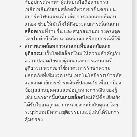
กับอุปกรณ์พกพา ผู้เล่นบนมือถือสามารถ
เพลิดเพลินกับเกมสล็อตที่พวกเขาชื่นชอบบน
สมาร์ทโฟนและแท็บเล็ต การออกแบบที่ตอบ
สนอง ช่วยให้มั่นใจได้ถึงประสบการณ์
เล่นเกม
สล็อต
เกมที่ราบรื่น และสนุกสนานอย่างตรงจุด
โดยไม่คำนึงถึงขนาดหน้าจอ หรืออุปกรณ์ที่ใช้
สภาพแวดล้อมการเล่นเกมที่ปลอดภัยและ
ยุติธรรม:
เว็บไซต์สล็อตใหม่ให้ความสำคัญกับ
ความปลอดภัยของผู้เล่น และการเล่นเกมที่
ยุติธรรม พวกเขาใช้มาตรการรักษาความ
ปลอดภัยที่เข้มงวด เช่น เทคโนโลยีการเข้ารหัส
และเกตเวย์การชำระเงินที่ปลอดภัย เพื่อปกป้อง
ข้อมูลส่วนบุคคลและข้อมูลทางการเงินของผู้
เล่น นอกจากนี้
เล่นเกมสล็อต
ใหม่ที่มีชื่อเสียงยัง
ได้รับใบอนุญาตจากหน่วยงานกำกับดูแล โดย
ระบุว่าเกมมีความยุติธรรมและผู้เล่นได้รับการ
คุ้มครอง