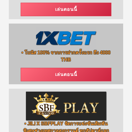
เล่นตอนนี้
• โบนัส 100% จากการฝากครั้งแรก ถึง 4000
THB
เล่นตอนนี้
• JILI X SBFPLAY จัดการแข่งขันเดิมพัน
พิเศษช่วงเทศกาลสงกรานต์ ทุกสัปดาห์แจก