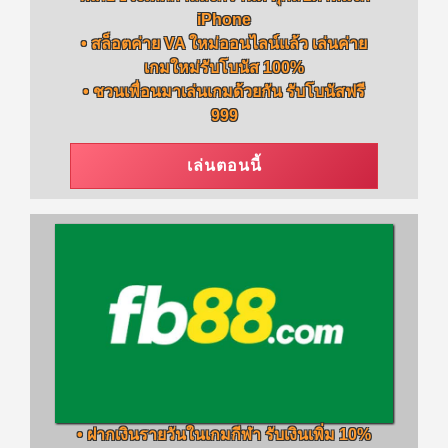
iPhone
• สล็อตค่าย VA ใหม่ออนไลน์แล้ว เล่นค่าย
เกมใหม่รับโบนัส 100%
• ชวนเพื่อนมาเล่นเกมด้วยกัน รับโบนัสฟรี
999
เล่นตอนนี้
• ฝากเงินรายวันในเกมกีฬา รับเงินเพิ่ม 10%