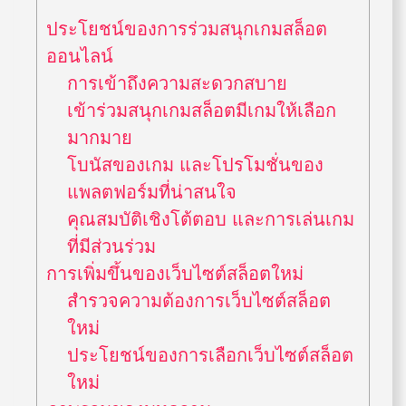
ประโยชน์ของการร่วมสนุกเกมสล็อต
ออนไลน์
การเข้าถึงความสะดวกสบาย
เข้าร่วมสนุกเกมสล็อตมีเกมให้เลือก
มากมาย
โบนัสของเกม และโปรโมชั่นของ
แพลตฟอร์มที่น่าสนใจ
คุณสมบัติเชิงโต้ตอบ และการเล่นเกม
ที่มีส่วนร่วม
การเพิ่มขึ้นของเว็บไซต์สล็อตใหม่
สำรวจความต้องการเว็บไซต์สล็อต
ใหม่
ประโยชน์ของการเลือกเว็บไซต์สล็อต
ใหม่