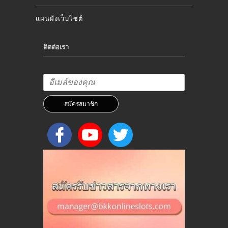
แผนผังเว็บไซต์
ติดต่อเรา