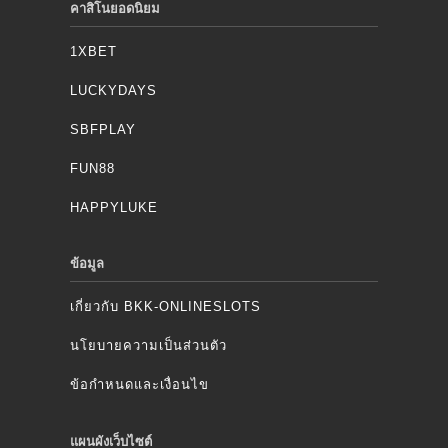
คาสิโนยอดนิยม
1XBET
LUCKYDAYS
SBFPLAY
FUN88
HAPPYLUKE
ข้อมูล
เกี่ยวกับ BKK-ONLINESLOTS
นโยบายความเป็นส่วนตัว
ข้อกำหนดและเงื่อนไข
แผนผังเว็บไซต์