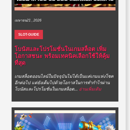
เมษายน21 , 2026
SLOT-GUIDE
โบนัสและโปรโมชั่นในเกมสล็อต เพิ่ม
โอกาสชนะ พร้อมเทคนิคเลือกใช้ให้คุ้ม
ที่สุด
เกมสล็อตออนไลน์ในปัจจุบันไม่ได้เป็นแค่เกมแห่งโชค
อีกต่อไป แต่ยังเต็มไปด้วยโอกาสในการทำกำไรผ่าน
โบนัสและโปรโมชั่นในเกมสล็อต...
อ่านเพิ่มเติม