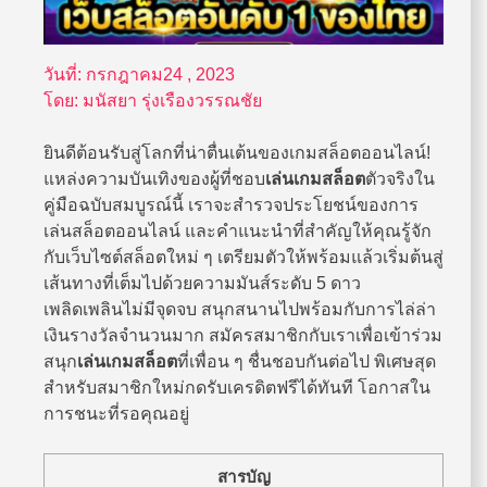
วันที่:
กรกฎาคม24 , 2023
โดย:
มนัสยา รุ่งเรืองวรรณชัย
ยินดีต้อนรับสู่โลกที่น่าตื่นเต้นของเกมสล็อตออนไลน์!
แหล่งความบันเทิงของผู้ที่ชอบ
เล่นเกมสล็อต
ตัวจริงใน
คู่มือฉบับสมบูรณ์นี้ เราจะสำรวจประโยชน์ของการ
เล่นสล็อตออนไลน์ และคำแนะนำที่สำคัญให้คุณรู้จัก
กับเว็บไซต์สล็อตใหม่ ๆ เตรียมตัวให้พร้อมแล้วเริ่มต้นสู่
เส้นทางที่เต็มไปด้วยความมันส์ระดับ 5 ดาว
เพลิดเพลินไม่มีจุดจบ สนุกสนานไปพร้อมกับการไล่ล่า
เงินรางวัลจำนวนมาก สมัครสมาชิกกับเราเพื่อเข้าร่วม
สนุก
เล่นเกมสล็อต
ที่เพื่อน ๆ ชื่นชอบกันต่อไป พิเศษสุด
สำหรับสมาชิกใหม่กดรับเครดิตฟรีได้ทันที โอกาสใน
การชนะที่รอคุณอยู่
สารบัญ